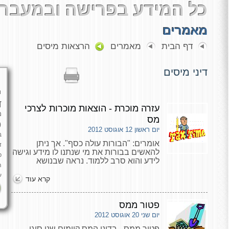
כל המידע בפרישה ובמעבר 
מאמרים
דף הבית
מאמרים
הרצאות מיסים
דיני מיסים
י
ד
עזרה מוכרת - הוצאות מוכרות לצרכי
מ
מס
כ
יום ראשון 12 אוגוסט 2012
ב
אומרים: "הבורות עולה כסף". אך ניתן
ד
להאשים בבורות את מי שנתנו לו מידע וגישה
פ
לידע והוא סרב ללמוד. נראה שבנושא
ה
ה"עזרה מוכרת" אין קשר לבורות של הציבור
ע
ואין להאשימו. החובות שלנו – ציבור משלמי
קרא עוד
המיסים – מפורסמים ומיוחצנים.
פטור ממס
יום שני 20 אוגוסט 2012
פטור ממס - בדיני המס קיימים שני סוגי