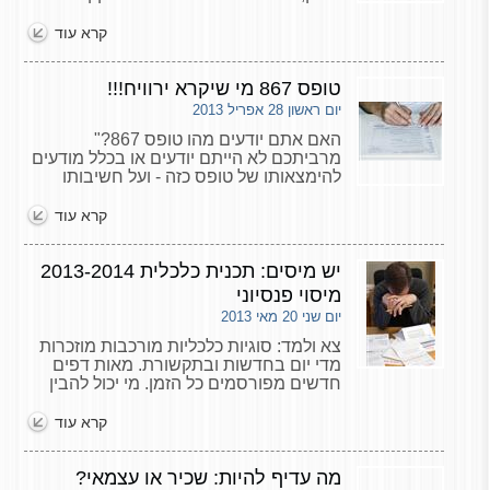
ובמקרים רבים אף דרך פסקי דין. תכנון מס
הינו פעולה לגיטימית המאפשרת למתכננים
קרא עוד
למזער את המס.
טופס 867 מי שיקרא ירוויח!!!
יום ראשון 28 אפריל 2013
האם אתם יודעים מהו טופס 867?"
מרביתכם לא הייתם יודעים או בכלל מודעים
להימצאותו של טופס כזה - ועל חשיבותו
הרבה, מהו טופס 867? טופס זה הוא "טופס
106" של פעילות הכספים המושקעים שלנו.
קרא עוד
יש מיסים: תכנית כלכלית 2013-2014
מיסוי פנסיוני
יום שני 20 מאי 2013
צא ולמד: סוגיות כלכליות מורכבות מוזכרות
מדי יום בחדשות ובתקשורת. מאות דפים
חדשים מפורסמים כל הזמן. מי יכול להבין
ולהכיל את כל המידע הזה? כאחד שזה
מקצועו והעוסק בו מבחירה ומאהבה,
קרא עוד
מה עדיף להיות: שכיר או עצמאי?