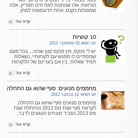
הוראות: אלו שנותנות לאזרחים תמריץ, אלה
שמוטלות כקנס. אחת הדוגמאות למתן
תמריץ היא הפטור מהכנסות לנכה. בבסיסו,
ההיגיון של מתן הפטור הוא לספק תמריץ
קרא עוד
לנכה בעל הפטור כדי שיחזור למעגל
העבודה.
10 קושיות
יום ראשון 02 ספטמבר 2012
יש לי פנקס, מין פנקס קטן שכזה... בכל פעם
שמסתיים לו מפגש עם לקוחותיי, נשאלות
תמיד שאלות. בין אם בעניינם של הלקוחות
עצמם ובין אם בקשר לילדיהם. כאשר
נשאלת שאלה שנראה לי כי הצגתה ברבים
קרא עוד
תהיה לתועלת
מחממים מנועים: סוף שהוא גם התחלה
יום חמישי 22 נובמבר 2012
מחממים מנועים סוף שהוא גם התחלה,
לקראת סוף שנת מס 2012 והתחלת שנת
מס 2013 נסביר מונחים הנוגעים לדבר,
נסביר מיהו עמית, עמית מוטב, עמית שאינו
מוטב, על מי זכאי להשתלמות מקצועית, על
קרא עוד
קופה לקצבה, שכיר בעל שליטה, קופות גמל
ועוד...