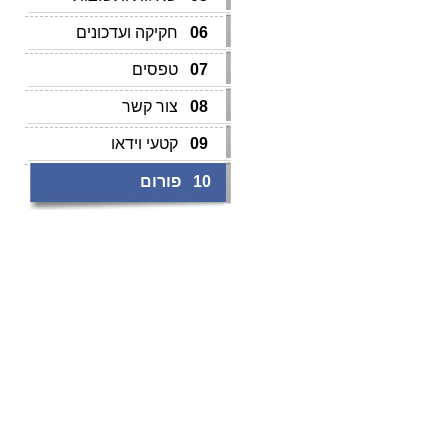
06
חקיקה ועדכונים
07
טפסים
08
צור קשר
09
קטעי וידאו
10
פורום