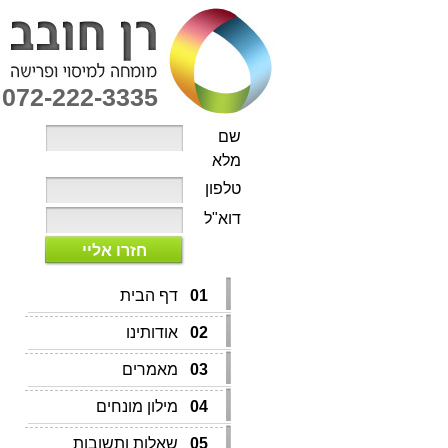
072-222-3335
שם
מלא
טלפון
דוא"ל
חזרו אליי
01
דף הבית
02
אודותינו
03
מאמרים
04
מילון מונחים
05
שאלות ותשובות