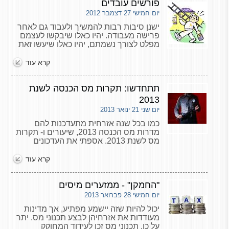
פורשים עובדים
יום חמישי 27 דצמבר 2012
ישנן סיבות רבות להמשיך ולעבוד גם לאחר
פרישה מעבודה. יהיו כאלו שיבקשו לעצמם
מפלט לצורך נשמתם, יהיו כאלו שיעשו זאת
לטובת קופת המשפחה, יש מי שהמציאות
יצרה לו תנאים שבהם הכנסה השוטפת אינה
קרא עוד
מספקת וקיים צורך
תתחדשו: תקרות מס הכנסה לשנת
2013
יום שני 21 ינואר 2013
כמו בכל שנה אזרחית מתעדכנות להם
מדרות מס הכנסה 2013, שיעורים ו- תקרות
מס לשנת 2013. אספתי את העדכונים
העיקריים הנוגעים לכולם והוספתי פירושים,
על מנת שנוכל להבין, לבדוק וליישם.
קרא עוד
"החמקן" - ממזערים מיסים
יום חמישי 28 פברואר 2013
יכול להיות שזה יישמע מפתיע, אך מדינות
מעודדות את אזרחיהן לבצע תכנוני מס. יתר
על כן, תכנוני מס זכו לעידוד המחוקק