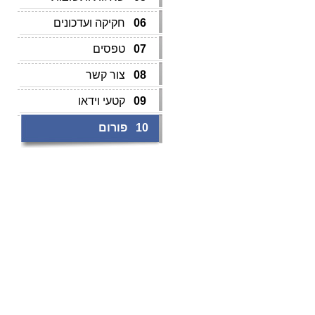
06
חקיקה ועדכונים
07
טפסים
08
צור קשר
09
קטעי וידאו
10
פורום