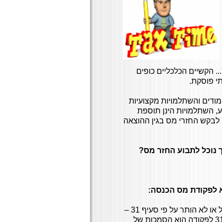
. הקשיים הכלכליים כופים
י פוסקת.
ודים והשתלמויות מקצועיות
ע, השתלמויות הינן תוספת
 לבקש החזרי מס בגין ההוצאה
 נוכל לתבוע החזר מס?
"לשם ברור הכנסתו החייבת של אדם ינוכו, זולת אם הניכוי הוגבל או לא הותר על פי סעיף 31 –
יציאות והוצאות שיצאו כולן ביצור הכנסה בשנת המס... "(סעיף 31 לפקודה הוא הסמכות של