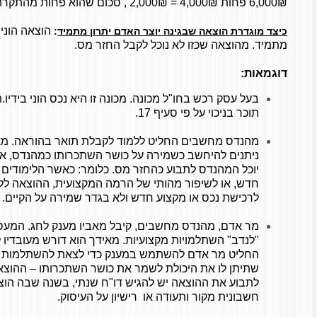
6,000₪ פחות 4,000₪ = 2,000₪ , סכום שהוא פחות מהתקרה לחובת דיווח שכ"ד!
הוצאה הוני
כיצד מוגדרת הוצאה שבגינה יוצר האדם יתרון מתמיד
:
מתמיד. מהוצאה שכזו לא נוכל לקבל החזר מס.
דוגמאות:
בעל עסק רכש בחו"ל מכונה. מכונה זו היא נכס הוני בידיו.
תוכר בניכוי על פי סעיף 17.
מהנדס מחשבים החליט ללמוד לקבלת תואר בהוראה. מא
ניתנים להיחשב כשמירה על כושר השתכרותו כמהנדס, את
יוכל המהנדס לתבוע כהחזר מס. כלומר: כאשר הלימודים
חדש, או לשיפור מהותי של הרמה המקצועית, ההוצאה לל
לרכישת נכס או מקצוע חדש ולא בגדר שמירה על הקיים. 
מר אדם, מהנדס מחשבים, קיבל מאביו מענק לחג. המעסיק
"לנדב" השתלמויות מקצועיות. מאידך הוא דורש מעובדיו 
החליט מר אדם להשתמש במענק כדי לצאת להשתלמות מקצ
שתיתן לו את היכולת לשמר את כושר השתכרותו – ההוצא
לתבוע את ההוצאה יש להגיש דו"ח שנתי, בשנה שבה הוצ
חשבונית מקור ותעודה או רישיון על העיסוק.