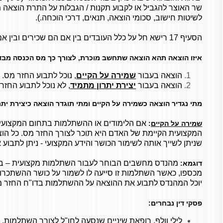
שר האוצר להגביל או לקבוע תקנות / הגבלות על התרת הוצאה 
לשיטות חישוב, סכומי הוצאה, תנאים, דרכי הוכחה.).
הסעיף 17 רישא חל על כלל העובדים בין אם הם שכירים ובין אם הם עצמאים.
איזו הוצאה תהא הוצאה שתחשב מוכרת, לצורך כך מס הכנסה מבדיל 
הוצאה בעבור
שמירה על הקיים
, נוכל לתבוע החזר מס.
הוצאה בעבור
יצירת יתרון מתמיד
, לא נוכל לתבוע החזר
מתי נגדיר הוצאה כשמירה על הקיים ומתי תוגדר הוצאה כיצירת יתר
אם הלימודים או ההשתלמות בתחום המקצועי
שמירה על הקיים
:
המקצועית הקיימת של האדם היא תוכר לצורך החזר מס. כל הו
שניתן לשייך אותה לשימור הכושר והידע המקצועי - ניתן לתבוע
מהנדס מחשבים הבוחר לעבור השתלמות מקצועית – באר
דוגמא:
מכספו, כאשר השתלמות זו סייעה לו לשמור על כושר ההשתכרו
יוכל המהנדס לתבוע את ההוצאה על ההשתלמות בדו"ח החזר מ
פסקי דין נבחרים:
לילי וולף, רופאת שיניים שנסעה לחו"ל לצורך השתלמות.