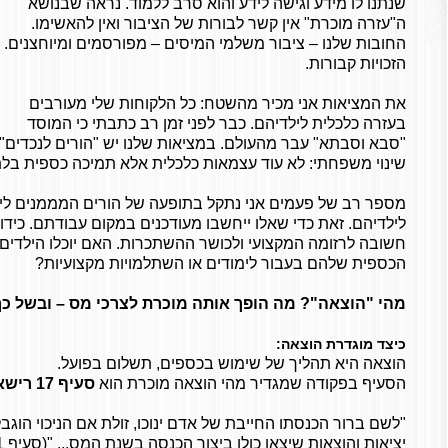
שנתנו לו מידע וגישה לידע והוא סרב ללמוד. נראה שבנושא
ה"עזרה מוכרת" אין קשר לבורות של הציבור ואין להאשימו.
החובות שלנו – ציבור משלמי המיסים – מפורסמים ומיוחצנים.
הזכויות קבורות.
את המציאות אני מכיר מהשטח: כל הלקוחות שלי מעורבים
בעזרה כלכלית לילדיהם. כבר לפני זמן רב כתבתי כי המוסד
"סבא וסבתא" עבר מהעולם. במציאות שלנו יש "הורים לנכדים"..
שינוי משפחתי: לא עוד עצמאות כלכלית אלא תמיכה כספית בלת
מספר רב של פעמים אני נתקל בתופעה של הורים המממנים לימ
לילדיהם. זאת כדי שאלו ייחשבו מעודכנים במקום עבודתם. כידו
חשובה לרזומה המקצועי ולכושר ההשתכרות. האם יוכלו הילדים
הכספית שלהם בעבור לימודים או השתלמויות מקצועיות?
מהי "הוצאה"? מה הופך אותה מוכרת לצרכי מס – ובשל כך
כיצד מוגדרת הוצאה:
הוצאה היא תהליך של שימוש בכספים, תשלום בפועל.
הסעיף בפקודה שמגדיר מהי הוצאה מוכרת הוא
סעיף 17 רישא לפקודת מס הכנסה: