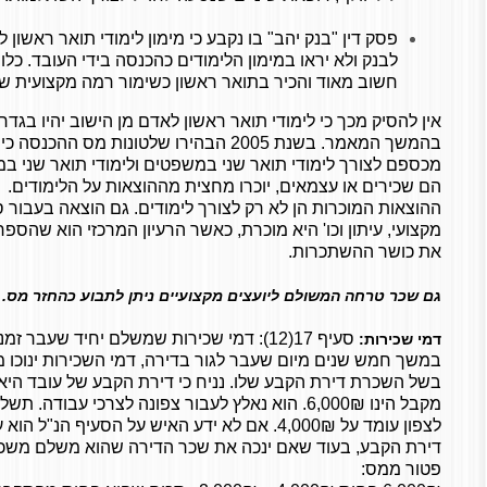
פסק דין "בנק יהב" בו נקבע כי מימון לימודי תואר ראשון ל
לבנק ולא יראו במימון הלימודים כהכנסה בידי העובד. כ
חשוב מאוד והכיר בתואר ראשון כשימור רמה מקצועית של
אין להסיק מכך כי לימודי תואר ראשון לאדם מן הישוב יהיו בגד
בהמשך המאמר. בשנת 2005 הבהירו שלטונות מס 
מכספם לצורך לימודי תואר שני במשפטים ולימודי תואר שני במנה
הם שכירים או עצמאים, יוכרו מחצית מההוצאות על הלימודים.
ההוצאות המוכרות הן לא רק לצורך לימודים. גם הוצאה בעבור 
מקצועי, עיתון וכו' היא מוכרת, כאשר הרעיון המרכזי הוא שהס
את כושר ההשתכרות.
גם שכר טרחה המשולם ליועצים מקצועיים ניתן לתבוע כהחזר מס.
סעיף 17(12): דמי שכירות שמשלם יחיד שעבר ז
דמי שכירות:
במשך חמש שנים מיום שעבר לגור בדירה, דמי השכירות ינוכו 
בשל השכרת דירת הקבע שלו. נניח כי דירת הקבע של עובד היא
מקבל הינו 6,000₪. הוא נאלץ לעבור צפונה לצרכי עבו
לצפון עומד על 4,000₪. אם לא ידע האיש על הסעיף 
דירת הקבע, בעוד שאם ינכה את שכר הדירה שהוא משלם משכר
פטור ממס: