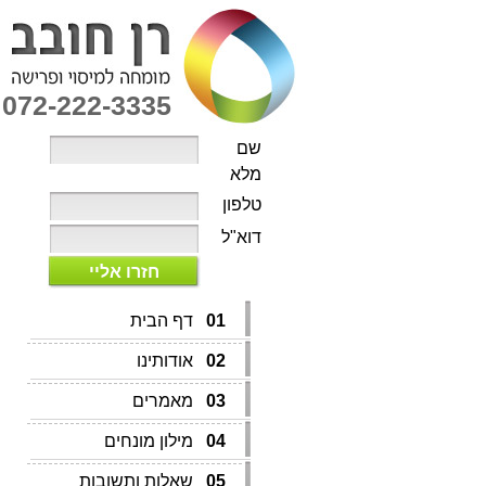
072-222-3335
שם
מלא
טלפון
דוא"ל
חזרו אליי
01
דף הבית
02
אודותינו
03
מאמרים
04
מילון מונחים
05
שאלות ותשובות