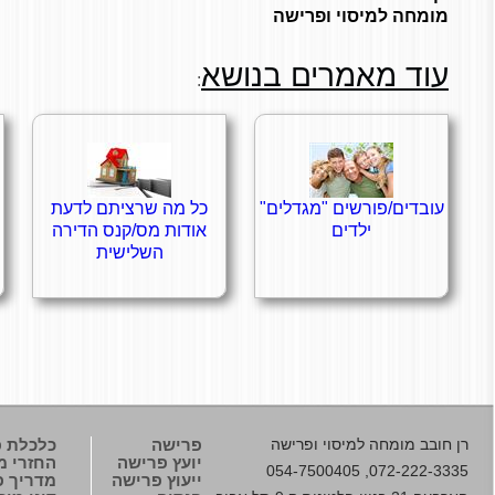
מומחה למיסוי ופרישה
עוד מאמרים בנושא
:
עובדים/פורשים "מגדלים"
כל מה שרציתם לדעת
ילדים
אודות מס/קנס הדירה
השלישית
רן חובב
מומחה למיסוי ופרישה
פרישה
כלכלת 
יועץ פרישה
החזרי מ
072-222-3335, 054-7500405
ייעוץ פרישה
מדריך פנ