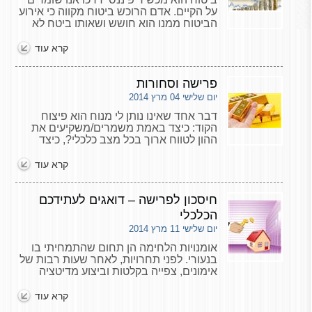
על הקיים. אדם הרוכש ביטוח מקווה כי אירוע
הביטוח ממנו הוא חושש ושאותו ביטח לא
יתרחש. אם בכל זאת יקרה - הסכום שיקבל
יחזיר אותו למצב כלכלי הדומה לזה שקדם
קרא עוד
למקרה הביטוח.
פרישה וסחורות
יום שלישי 04 מרץ 2014
דבר אחד שאינו נותן לי מנוח הוא פיצוח
הקוד: כיצד באמת משמרים/משקיעים את
ההון לטווח ארוך בכל מצב כלכלי?, כיצד
שומרים על כוח הקניה של הכסף? כיצד
בוררים את ההשקעות הנכונות מתוך השפע
קרא עוד
המוצע? היכן מסתתרת הנוסחה? האם
במניות? באג"ח? בשקלים? בנדל"ן? מהי
השקעה ספקולטיבית? מהי השקעה
חיסכון לפרישה – דואגים לעתידכם
סולידית? האם סיכון קשור לגיל? מהו בכלל
הכלכלי
סיכון?
יום שלישי 11 מרץ 2014
אומנויות הלחימה הן תחום שהתמחיתי בו
בנעורי. לפני תחרויות, לאחר שעות רבות של
אימונים, צפייה בקלטות וביצוע מדיטציה
אישית להעלאת הריכוז הייתי מרגיש מוכן
לקרב. כשעה לפני כל תחרות שכזו נהגתי
קרא עוד
לחזור ולשאול את המורה שלי, שוב ושוב את