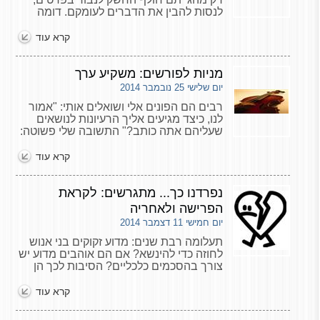
לנסות להבין את הדברים לעומקם. דומה
הדבר למסעדה שבה התפריט מלא בשמות
של מאכלים מוזרים ובלתי מובנים: לפעמים
קרא עוד
נתקלים במזון מוכר,
מניות לפורשים: משקיע ערך
יום שלישי 25 נובמבר 2014
רבים הם הפונים אלי ושואלים אותי: "אמור
לנו, כיצד מגיעים אליך הרעיונות לנושאים
שעליהם אתה כותב?" התשובה שלי פשוטה:
"המאמרים שלי הם תוצר של למידה וניסיון
אישי". אני מקיים גם בפועל את מה שאני
קרא עוד
מטיף לו: החסכונות הפנסיוניים שלי מופקדים
כולם באפיק מנייתי, כבר יותר מעשר שנים.
נפרדנו כך... מתגרשים: לקראת
הפרישה ולאחריה
יום חמישי 11 דצמבר 2014
תעלומה רבת שנים: מדוע זקוקים בני אנוש
לחוזה כדי להינשא? אם הם אוהבים מדוע יש
צורך בהסכמים כלכליים? הסיבות לכך הן
היסטוריות בעיקרן, מהזמנים בהם חתונה
הייתה עסקה מסחרית שעסקה בחלוקה של
קרא עוד
רכוש בין משפחות