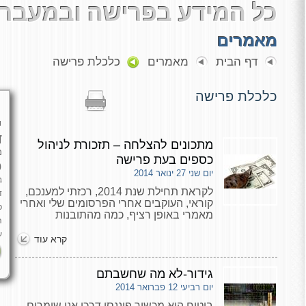
כל המידע בפרישה ובמעבר 
מאמרים
דף הבית
מאמרים
כלכלת פרישה
כלכלת פרישה
י
ד
מתכונים להצלחה – תזכורת לניהול
מ
כספים בעת פרישה
כ
יום שני 27 ינואר 2014
ב
לקראת תחילת שנת 2014, רכזתי למענכם,
ד
קוראי, העוקבים אחרי הפרסומים שלי ואחרי
פ
מאמרי באופן רציף, כמה מהתובנות
ה
החשובות שיכולות לעזור להתנהלות הכלכלית
ע
שלכם בעת הפרישה
קרא עוד
גידור-לא מה שחשבתם
יום רביעי 12 פברואר 2014
ביטוח הוא מכשיר פיננסי דרכו אנו שומרים