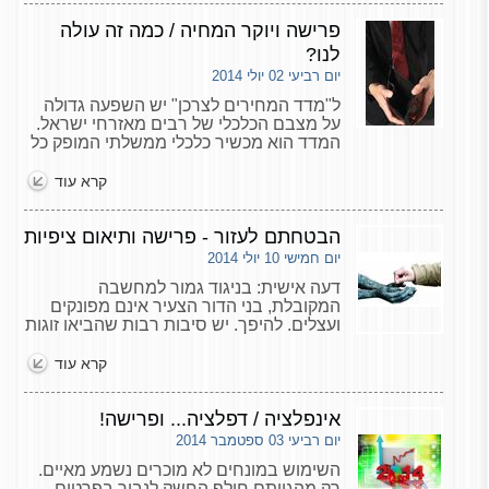
השאלה: "כיצד עלי לנהל את הקרב?
פרישה ויוקר המחיה / כמה זה עולה
"תשובתו הייתה תמיד אותה התשובה: "אני
לא יודע! תלוי איך הקרב יתפתח".
לנו?
יום רביעי 02 יולי 2014
ל"מדד המחירים לצרכן" יש השפעה גדולה
על מצבם הכלכלי של רבים מאזרחי ישראל.
המדד הוא מכשיר כלכלי ממשלתי המופק כל
חודש על ידי הלשכה המרכזית לסטטיסטיקה.
הוא קובע את יוקר המחיה, כלומר מגדיר את
קרא עוד
אחוז האינפלציה.
הבטחתם לעזור - פרישה ותיאום ציפיות
יום חמישי 10 יולי 2014
דעה אישית: בניגוד גמור למחשבה
המקובלת, בני הדור הצעיר אינם מפונקים
ועצלים. להיפך. יש סיבות רבות שהביאו זוגות
צעירים למצב של "נכות פיננסית" ולחוסר
יכולת להתקיים ללא עזרת ההורים. הגורמים
קרא עוד
שהביאו למצב הם העלייה ביוקר המחיה,
שחיקת השכר, העדר ביטחון כלכליו חוסר
התערבות ממשלתית.
אינפלציה / דפלציה... ופרישה!
יום רביעי 03 ספטמבר 2014
השימוש במונחים לא מוכרים נשמע מאיים.
רק מהגייתם חולף החשק לנבור בפרטים,