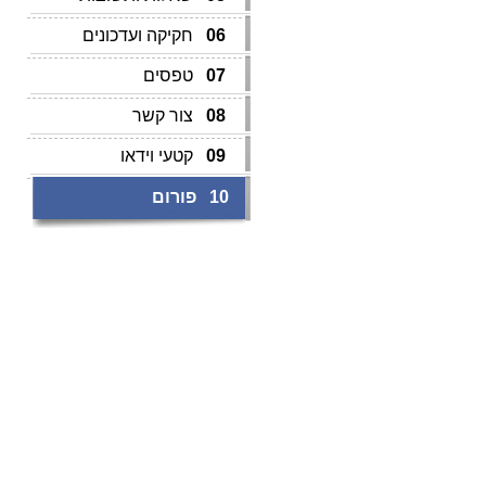
06
חקיקה ועדכונים
07
טפסים
08
צור קשר
09
קטעי וידאו
10
פורום