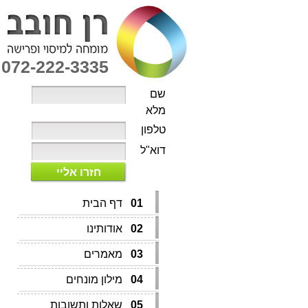
072-222-3335
שם
מלא
טלפון
דוא"ל
חזרו אליי
01
דף הבית
02
אודותינו
03
מאמרים
04
מילון מונחים
05
שאלות ותשובות