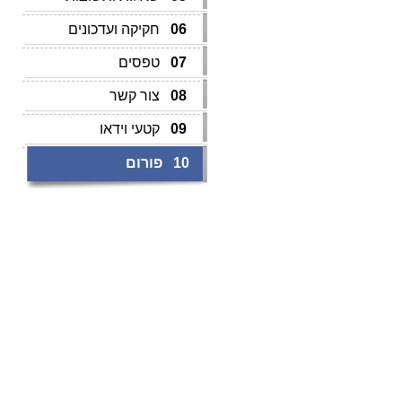
06
חקיקה ועדכונים
07
טפסים
08
צור קשר
09
קטעי וידאו
10
פורום