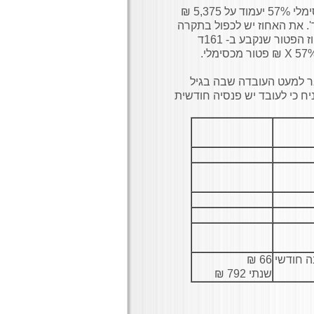
י הכל: אחוז הפטור נקבע במסגרת תהליך קיבוע זכויות 161ד'. את האחוז יש לכפול בתקרה
המתעדכנת בכל שנה. ב- 2025 היא 9,430 ₪. צא ולמד: אם אחוז הפטור שנקבע ב- 161ד
 למעט העובדה שבה בגיל
קיבוע זכויות פטור. נניח כי לעובד יש פנסיה חודשית
ה חודשי
66 ₪
שנתי 792 ₪