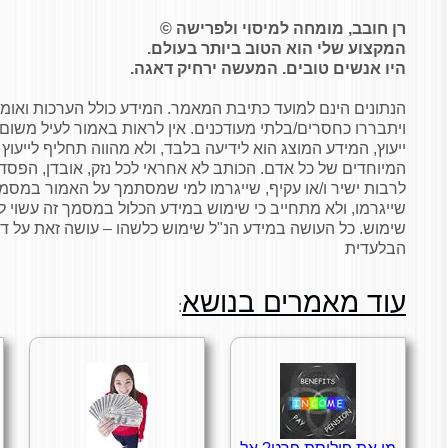
רן חובב, מומחה למיסוי ולפרישה ©
המקצוע שלי הוא הטוב ביותר בעולם.
היו אנשים טובים. המעשה ירחיק דאגה.
הנתונים הינם למועד כתיבת המאמר. המידע כולל הערכות וא
ויתבררו כחסרים/בלתי מעודכנים. אין לראות באמור לעיל משום 
ייעוץ, המידע המוצג הוא לידיעה בלבד, ולא מהווה תחליף לייע
המיוחדים של כל אדם. הכותב לא אחראי לכל נזק, אובדן, הפסד 
לרבות ישיר ו/או עקיף, שייגרמו למי שמסתמך על האמור במסמך ז
שייגרמו, ולא מתחייב כי שימוש במידע הכלול במסמך זה עשוי ליצ
שימוש. כל העושה במידע הנ"ל שימוש כלשהו – עושה זאת על דע
הבלעדית
עוד מאמרים בנושא
: