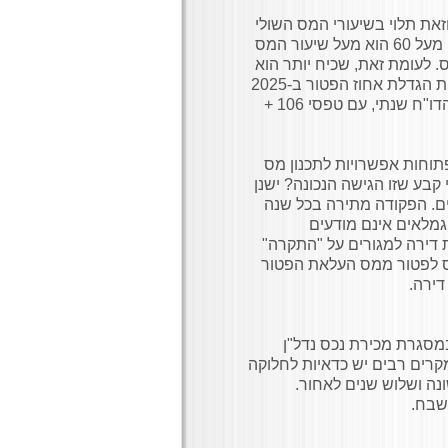
עור מס רווח הון מגיל 60 עומד על 10% וזאת תלוי בשיעורי המס השולי
של הגמלאים. כלומר אם שיעור המס של שני בני הזוג, כגמלאים מעל 60 הוא מעל שיעור המס
אותם להחזר המס. לעומת זאת, שכיח יותר הוא
המצב שבו שיעורי המס השולי בפנסיה נמוכים מ- 25%. בתוספת הגדלת אחוז הפטור ב-2025
שמעצים את החזרי המס ברווח הון לגמלאים. במסגרת הגשת הדו"ח שנתי, עם טפסי 106 +
תוחות אפשרויות לתכנון מס
ר דירה. האפשרות הנפוצה היא 10%. אך מי קבע שזו הגישה הנכונה? ישנן
ים. הפקודה מתירה בכל שנה
גמלאים אינם מודעים
דירה למגורים על "התקרה"
ס לפטור ממס העלאת הפטור
 דירה.
ר מס רווח הון מגיל 60 והלאה הוא 10% במסגרת מכירת נכס נדל"ן
קרים רבים יש כדאיות לחלוקה
 הראשונה ושלוש שנים לאחור.
 שבח.