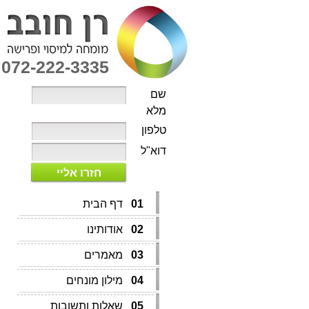
072-222-3335
שם
מלא
טלפון
דוא"ל
חזרו אליי
01
דף הבית
02
אודותינו
03
מאמרים
04
מילון מונחים
05
שאלות ותשובות