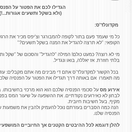
הגדילו לכם את הפטור על הפנס
(ולא בשקל ותשעים אגורות...!)
מקדונלד'ס:
כל מי שעמד פעם בתור לקופה להמבורגר וצ'יפס מכיר את הרג
הקופאי: "לא תרצה להגדיל את המנה בשקל תשעים?"
מי לא רוצה? כמעט כולם! המילה "להגדיל" והסכום של "שקל ו
בלתי חוזרת. אז יאללה, בואו ונגדיל.
בכל הקשור למקדונלד'ס אתם די מבינים מה אתם מקבלים: עוד שת
מה תאמרו אם באותה דרך תגדילו את הפטור על הפנסיה שלכ
אירוע מס
על סכומי הפנסיה שלכם הוא הוא מרכזי בחשיבותו. ב
לבחון לא כאירועים נקודתיים. את ההשפעה על שיעור המס בפנס
מקיף, בעל חשיבות חיובית.
הנה כמה הסברים בעזרתם נוכל להעמיק ולהבין את משמעות ש
הפנסיה שלנו.
להלן דוגמא לכל ההיבטים הקטנים אך החיוביים המושפע