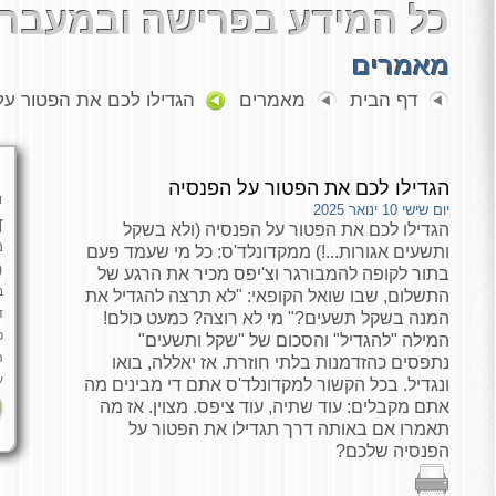
כל המידע בפרישה ובמעבר 
מאמרים
דף הבית
מאמרים
הגדילו לכם את הפטור על
הגדילו לכם את הפטור על הפנסיה
י
יום שישי 10 ינואר 2025
ד
הגדילו לכם את הפטור על הפנסיה (ולא בשקל
מ
ותשעים אגורות...!) ממקדונלד'ס: כל מי שעמד פעם
כ
בתור לקופה להמבורגר וצ'יפס מכיר את הרגע של
ב
התשלום, שבו שואל הקופאי: "לא תרצה להגדיל את
ד
המנה בשקל תשעים?" מי לא רוצה? כמעט כולם!
פ
המילה "להגדיל" והסכום של "שקל ותשעים"
ה
נתפסים כהזדמנות בלתי חוזרת. אז יאללה, בואו
ע
ונגדיל. בכל הקשור למקדונלד'ס אתם די מבינים מה
אתם מקבלים: עוד שתיה, עוד ציפס. מצוין. אז מה
תאמרו אם באותה דרך תגדילו את הפטור על
הפנסיה שלכם?