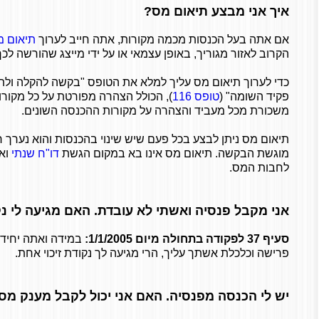
איך אני מבצע תיאום מס?
אם אתה בעל הכנסות מכמה מקורות, אתה חייב לערוך
תיאום מ
הקרוב לאזור מגוריך, באופן עצמאי או על ידי מייצג שהורשה לכך
כדי לערוך תיאום מס עליך למלא את הטופס "בקשה להקלה ולתיא
פקיד השומה" (
טופס 116
), הכולל הצהרה מפורטת על כל מקור
משכורת מכל מעביד והצהרה על מקורות ההכנסה השונים.
תיאום מס ניתן לבצע בכל פעם שיש שינוי בהכנסות והוא נערך
מוגשת הבקשה. תיאום מס אינו בא במקום הגשת
דו"ח שנתי
וא
לחבות המס.
אני מקבל פנסיה ואשתי לא עובדת. האם מגיעה לי נק
סעיף 37 לפקודה בתחולה מיום 1/1/2005:
במידה ואתה
יחיד
פרישה וכלכלת אשתך עליך, הרי מגיעה לך נקודת זיכוי אחת.
יש לי הכנסה מפנסיה. האם אני יכול לקבל מענק מס