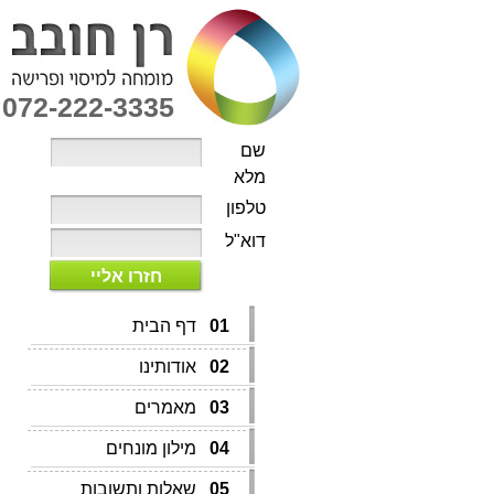
072-222-3335
שם
מלא
טלפון
דוא"ל
חזרו אליי
01
דף הבית
02
אודותינו
03
מאמרים
04
מילון מונחים
05
שאלות ותשובות