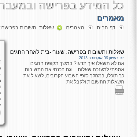
כל המידע בפרישה ובמעבר 
מאמרים
דף הבית
מאמרים
שאלות ותשובות בפרישה: 
שאלות ותשובות בפרישה: שעורי-בית לאחר החגים
י
יום ראשון 06 אוקטובר 2013
ד
אם לא תשאלו איך תדעו? במשך תקופת החגים
מ
אספתי למענכם שאלות – וגם הכנתי את התשובות.
כ
כך תוכלו, במהלך סופי השבוע הקרובים, לשאול את
ב
השאלות החשובות ולקבל את
ד
פ
ה
ע