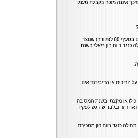
יכך איננה מזכה בקבלת מענק
סעיף 92 לפקודת מס הכנסה: הפסד הון מניירות ערך (כהגדרתם בסעיף 88 לפקודה) שנוצר
 כנגד רווח הון ריאלי בשנת
:
ל הריבית או הדיבידנד אינו
זזו כולו או מקצתו בשנת המס בה
ו אחר זו, ובלבד שהוגש לפקיד
תחילה כנגד רווח הון ממכירת