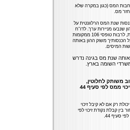
מחבות המס (כגון במקרה שלא
חזר מס.
סות שנת המס הרלוונטית על
י/הפסדי הון שנבעו מניירות ערך. לדו"ח
יש לצרף אישורים על הכנסותיך והכנסות בן/ת זוגך מכל המקורות, לרבות טופסי 106 ממקומות
ל הכנסותיך משוק ההון באותה
שות המיסים.
אותה שנת מס בגינה נדרש
משרדי השומה בארץ.
ב משותק לחלוטין,
מרותק למיטה בתמידות, עיוור או בלתי שפוי, זכאי לזיכוי ממס לפי סעיף 44
ולי יכולת רק אם לא קיבל זיכוי
 האפשרות לבחור בין קבלת נקודת זיכוי לפי