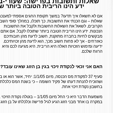
שאלות ותשובות בפרישה: שעורי-ב
ידע הינו הריבית הטובה ביותר ש
אם לא תשאלו איך תדעו? במשך תקופת החגים אספתי למענכם
שאלות – וגם הכנתי את התשובות. כך תוכלו, במהלך סופי השבו
הקרובים, לשאול את השאלות החשובות ולקבל את התשובות
הנכונות. ידע הינו הריבית הטובה ביותר שתוכלו לקבל. אם אתם
מבקשים לחיות בחברה מתוקנת, חשוב לדעת מהן חובותיכם
כאזרחים - אך לא פחות חשוב מכך, הוא לדעת מהן זכויותיכם.
ידיעה ומימוש הזכויות האלה היא הריבית. היא מגיעה לכם והיא
הרווח שלכם.
האם אני זכאי לנקודת זיכוי בגין בן הזוג שאינו עובד?
סעיף 37 לפקודת מס הכנסה, מיום 1/1/05: יחיד, אשר הוא או בן זוגו הגיעו ל
ושהוכיח להנחת דעתו של פקיד השומה – כי בשנת המס כלכלת בן 
בחשבון נקודת זיכוי אחת.
משמעות הדבר היא כי החל מיום 1/1/05 – ב
במקרה בו אחד מבני הזוג הגיע לגיל פרישה וכלכלתו על בן הזוג 