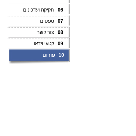
06
חקיקה ועדכונים
07
טפסים
08
צור קשר
09
קטעי וידאו
10
פורום