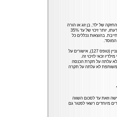
החזקה של ילד, בן זוג או הורה
משותק לחלוטין, מרותק למיטה בתמידות, עיוור או בלתי שפוי בדעתו, יותר זיכוי של עד 35%
, העולה על 12.5% מהכנסתך החייבת. בהוצאות נכללים כל
המוסד.
יצוין כי הזיכוי לפי סעיף זה מותנה בהגשת תעודה רפואית לפי העניין (טופס 127), אישורים על
יו זכאי לזיכוי זה.
ת לא עלתה על תקרת הכנסה
תם החייבת המשותפת לא עלתה על תקרה
פרישה וזאת עד לסכום השווה
ם מיוחדים רשאי לפטור גם