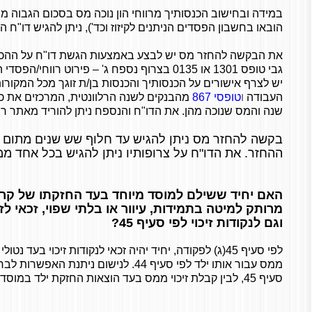
במידה ובחישוב הכנסותיך מרווחי הון נוכה מס בסכום הגבוה 
הובאו בחשבון הפסדים הניתנים לקיזוז וכד'), ניתן להגיש דו"ח ה
את הבקשה להחזר מס יש לבצע באמצעות הגשת דו"ח על ההכנ
גבי טופס 1301 או 0135 בצרוף נספח ג' – פירוט רווח
העבודה
ו
טופסי 867
מהבנקים לשנה הרלוונטית, המרכזים את כ
שנה והמס שנוכה מהן. את הדו"ח והנספח ניתן להוריד מאתר ר
בקשה להחזר מס ניתן להגיש עד חלוף שש שנים מתום 
ההחזר. את הדו"ח על צרופותיו ניתן להגיש בכל אחד מ
האם יחיד ששילם למוסד מיוחד בעד החזקתו של קרו
וגם לנקודות זיכוי לפי סעיף 45?
לפי סעיף 45(ג) לפקודה, יחיד יהיה זכאי לנקודות זיכוי בעד נט
ממס עבור אותו ילד לפי סעיף 44. לנישום ניתנת
סעיף 45, לבין קבלת זיכוי ממס בעד הוצאות החזקת ילד במוסד לפי סעיף 44.