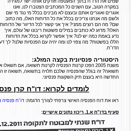
שמים את הדו"ח בתוך המעטפה וזורקים אותה ישר למגירה
במקרה הטוב, עם השנים כל המכתבים הצטברו לנו, ואנו
אוגרים ואוגרים אותם ובעצם לא מבינים בכלל מי נגד מי שם
ולשם מה אנחנו צריכים בכלל את כל הדוחות האלו, מה כתוב
שם? מה הם רוצים ממני? איך אני קשור לכל הדיוור של הדוחות
האלו? מדוע לא כותבים במילים פשוטות ריבונו של עולם, איך
נדע באמת כמה יש לנו? איך אפשר לקרוא בכלל את הדוחות
הללו בפשטות? מה צפוי לנו ומה יהיה עם הפנסיות שלנו? לך ד
הדו"ח.
היסטוריה פנסיונית בקצה המזלג:
משנת 2005 הפכו קרנות הפנסיה לקרנות תשואה, אם תשאל
תשואה? זה בגלל שהפנסיה שלכם תלויה בתשואה, תשואה זו הי
החדשה היא בעצם תיק השקעות פנסיוני.
לומדים לקרוא: דו"ח קרן פנ
ראו את דוח הפנסיה האישי צרפתי לצורך הדגמה:
דו"ח פנסיה א
סעיף בדו"ח א.1. ריכוז נתונים אישיים
: