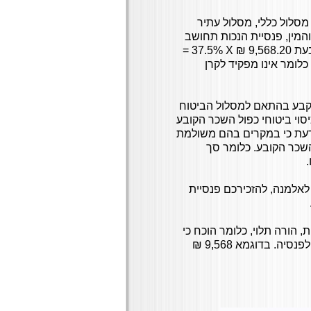
מסלול כללי, מסלול עתיר
המין, פנסיית הנכות תחושב
9, ₪
X
37.5% =
 כלומר אינו מפקיד לקרן
יקבע בהתאם למסלול הביטוח
סוי ביטוחי כפול השכר הקובע
 חשוב לדעת כי במקרים בהם משולמת
רים לאלמנה וליתומים הסכום לא יעלה על 100% מהשכר הקובע. כלומר סך
אלמנה, להזכירכם פנסיית
 הורה תלוי, כלומר הוכח כי
הנפטר היה מפרנס אותם (קישור לכתבה) 10% מהשכר הקובע לפנסיה. בדוגמא 9,568 ₪