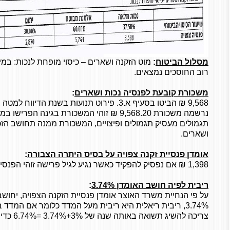
מסלול הביטוח
:
מוט הזקנה ושארים – כיסוי מופחת לנכות: במיל
רוב החוסכים נמצאים.
משכורת קובעת לפנסיה נכות ושארים
:
9,568 ₪ הביטו בסעיף א.3. פירוט תנועות בשנת ה
נרשמה משכורת 9,568.20 ₪ זוהי המשכורת בגינה 
תגמולים מעסיק תגמולים ופיצויים, המשכורת ממנה תחושב הז
ושארים.
אומדן פנסיית זקנה צפויה על בסיס היתרה הצבורה
:
1,398 ₪ אם נפסיק להפקיד כאשר נגיע לגיל פרישה זוהי הפנסיה הצפויה בערכי היום.
ריבית לפיה חושב האומדן 3.74%
:
על פי הנחיית משרד האוצר אומדן פנסיית הזקנה הצפויה, יחושב
צריכה להשיג תשואה באותה שנה של 3%+3.74% =6.74% כדי שהתחזית תתגשם.