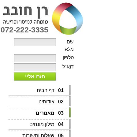
072-222-3335
שם
מלא
טלפון
דוא"ל
חזרו אליי
01
דף הבית
02
אודותינו
03
מאמרים
04
מילון מונחים
05
שאלות ותשובות