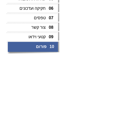
06
חקיקה ועדכונים
07
טפסים
08
צור קשר
09
קטעי וידאו
10
פורום