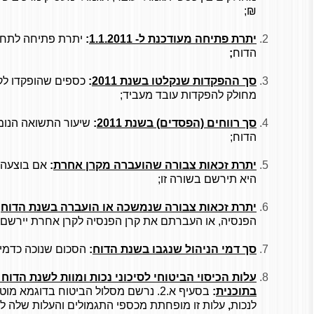
₪;
יתרת פתיחה מעודכנת ל- 1.1.2011
:
יתרת פתיחה לתחי
הדוח
;
סך ההפקדות שנקלטו בשנת 2011
:
כספים שהופקדו לק
מחולק להפקדות עובד מעביד;
סך רווחים (הפסדים) בשנת 2011
:
שיעור התשואה הנומ
הדוח;
יתרת זכאות צבורה שהועברה מקרן אחרת
:
אם בוצעה 
היא תירשם בשורה זו;
יתרת זכאות צבורה שנמשכה או הועברה בשנת הדוח
:
הפנסיה, או העברתם את קרן הפנסיה לקרן אחרת יירשם ה
סך דמי הניהול שנגבו בשנת הדוח
:
הסכום שנוכה כדמי 
עלות הכיסוי הביטוחי לסיכוני נכות ומוות לשנת הדו
בתוכנית
:
בסעיף א.2. נרשם מסלול הביטוח בדוגמא 
לנכות
,