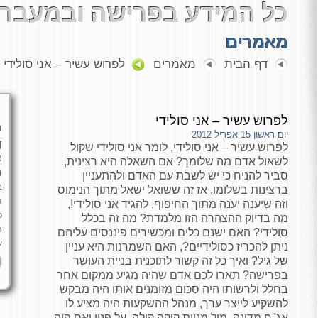
כל המידע בפרישה ובמעבר 
מאמרים
דף הבית
מאמרים
לפרוש עשיר – אני סולידי
לפרוש עשיר – אני סולידי
י
יום ראשון 15 אפריל 2012
ד
לפרוש עשיר – אני סולידי, לומר אני סולידי שקול
מ
לשאול אדם מה שלומך? אם השאלה היא רצינית,
כ
סביר להניח כי יש לשבת עם האדם ולהתעניין
ב
ברצינות בשלומו, אז זה ששואל ישאל מתוך הנימוס
ד
וזה שיענה יענה מתוך החיפוף, להגיד אני סולידי!,
פ
מה בדיוק ההצהרה הזו מלמדת? מה זה בכלל
ה
סולידי? האם ישנם כלים ומכשירים פיננסים עליהם
ע
ניתן להכריז כסולידיים?, האם השמרנות היא עניין
של גיל? ואיך כל זה קשור לתוכנית בניית העושר
בפרישה? תארו לכם אדם שהיה מגיע ממקום אחר
בחלל ולרשותו היה סכום מזומנים אותו היה מבקש
להשקיע לייצר ערך, מנהל ההשקעות היה מציע לו
אג"ח מדינה, מול מניית קוקה קולה, על פניו ואם היה