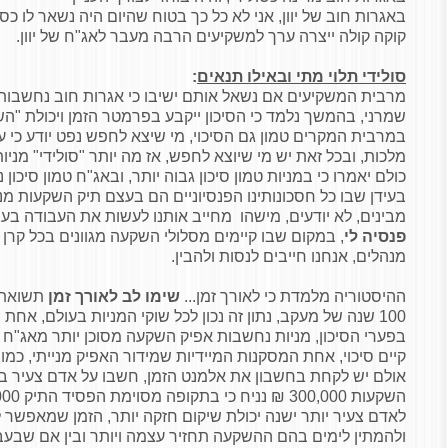
באגרות חוב של יוון, אני לא כל כך בטוח שהיום היה נשאר לו כס
קוקה קולה ייצרה ערך למשקיעים הרבה מעבר לאג"ח של יוון.
סולידי תלוי מתי ובאילו תנאים
:
מרבית המשקיעים אם נשאל אותם ישיבו כי אגרות חוב נחשבות 
שמרני, בהמשך נלמד כי הסיכון ייקבע בפרמטר הזמן ויכולת "השי
במרבית המקרים טמון גם הסיכוי, מי שיצא לחפש נפט יודע כי על
מלכות, ובכל זאת יש מי שיוצא לחפש, אז מה יותר "סולידי" מני
כולם יאמרו כי במניות טמון סיכון גבוה יותר, ובאג"ח טמון סיכון נמ
בעידן שבו כל חסכונותינו הפנסיוניים הם בעצם תיק השקעות מנו
מבינים, לא יודעים, מישהו מחייב אותנו לעשות את העבודה בע
פנסיה לי
, במקום שבו קיימים מסלולי השקעה מגוונים בכל קרן 
מנהלים, אנחנו חייבים לנסות ולהבין.
ההיסטוריה מלמדת כי לאורך זמן...
שימו לב לאורך זמן
תשואת 
100 שנה של מעקב, נתון זה נכון לכל שוקי המניות בעולם, א
בפערי הסיכון, מניות נחשבות אפיק השקעה מסוכן יותר מאג"ח ול
קיים סיכוי, אחת המסקנות המיידיות שמידור האפיק מנייתי, כמו
אולם יש לקחת בחשבון את אלמנט הזמן, חשבו על אדם צעיר בע
לאדם צעיר יותר ישנה יכולת שיקום חזקה יותר, הזמן שמאפשר
ולהמתין לימים בהם ההשקעה תחזיר עצמה ויותר ובין אם שבעבו