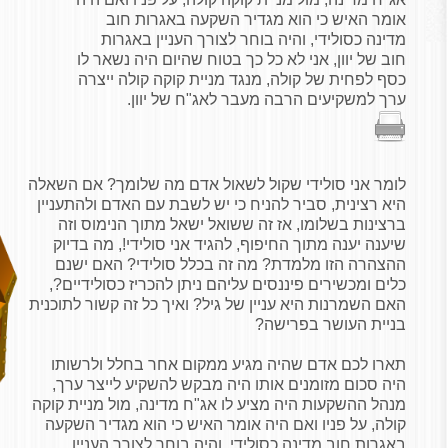
אומר האיש כי הוא מגדיר השקעה באגרות חוב
מדינה כסולידי, והיה בוחר לצורך העניין באגרות
חוב של יוון, אני לא כל כך בטוח שהיום היה נשאר לו
כסף לפחית של קולה, מנגד מניית קוקה קולה ייצרה
ערך למשקיעים הרבה מעבר לאג"ח של יוון.
לומר אני סולידי שקול לשאול אדם מה שלומך? אם השאלה
היא רצינית, סביר להניח כי יש לשבת עם האדם ולהתעניין
ברצינות בשלומו, אז זה ששואל ישאל מתוך הנימוס וזה
שיענה יענה מתוך החיפוף, להגיד אני סולידי!, מה בדיוק
ההצהרה הזו מלמדת? מה זה בכלל סולידי? האם ישנם
כלים ומכשירים פיננסים עליהם ניתן להכריז כסולידיים?,
האם השמרנות היא עניין של גיל? ואיך כל זה קשור לתוכנית
בניית העושר בפרישה?
תארו לכם אדם שהיה מגיע ממקום אחר בחלל ולרשותו
היה סכום מזומנים אותו היה מבקש להשקיע לייצר ערך,
מנהל ההשקעות היה מציע לו אג"ח מדינה, מול מניית קוקה
קולה, על פניו ואם היה אומר האיש כי הוא מגדיר השקעה
באגרות חוב מדינה כסולידי, והיה בוחר לצורך העניין