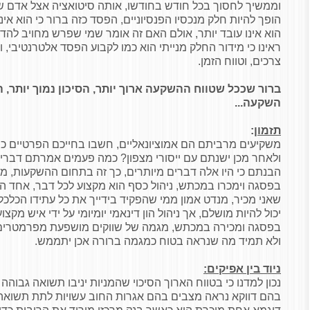
וממשיך לחסוך בכל חודש בחודשו, אותה סיטואציה אצל אדם ש
הופך להיות חלק מנכסיו הפנסיוניים, הפסד כזה ברור כי הוא אינ
הוא אינו עובד יותר, אולם האם זה אומר שמי שפרש מחויב להדי
ראינו כי מידור החלק מנייתי הוא כמו לקבוע הפסד אלטרנטיבי, ולכ
צרכים, וטווח הזמן.
ברור שככל שטווח ההשקעה ארוך יותר, הסיכון נמוך יותר, ה
השקעה...
תזמון
:
משקיעים מרביתם הם אמוציונאליים, חשבו בחייכם הפרטיים כ
ולאחר מכן ישנתם עם ייסורי מצפון? כמה פעמים אמרתם דברים
הבנתם כי היו אלה דברים מיותרים, כך זה בתחום ההשקעות, 
בפסגה וימכרו במכתש, ניהול כסף הוא מקצוע לכל דבר, אחד ה
שאני מכיר, מנדט אמון ממי שהפקיד בידייך את כל עתידו הכלכלי
יכול להיות מושלם, אך ניהול הון דינאמי יומיומי על ידי איש מקצוע
בפסגה ומכירה במכתש, מגמה של שווקים מושפעת מפרמטרים ר
ולא תמיד מה שנראה בטוח כמגמה ברורה אכן יתממש.
ניוד בין אפיקים:
נכון למדנו כי בטווח הארוך הסיכוי שהמניות יניבו תשואה גבוהה
בהם דווקא נראה מצבים בהם אגרות החוב עשויות לתת תשואה ע