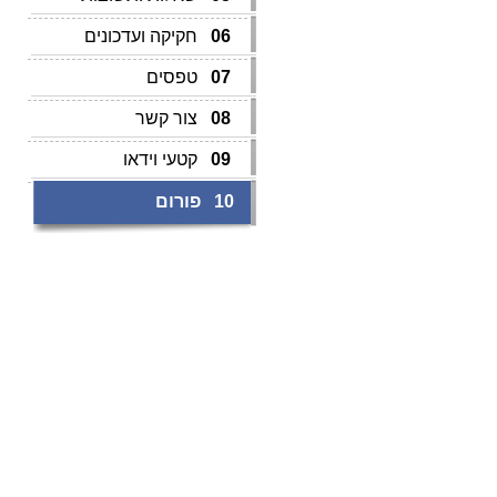
06
חקיקה ועדכונים
07
טפסים
08
צור קשר
09
קטעי וידאו
10
פורום