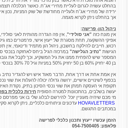
דוגמא אחת מוכרת היא כאשר בנק מרכזי מוריד את הריבית כדי 
בהחלט עשויה לגרום לעליית מחירי אג"ח. כאשר הכלכלה תצמח
ירידה של מחירי אג"ח ולעלייה מחודשת של שוק המניות, נכון אין
אך בהחלט ניתן לקרוא מגמה.
ניהול הון- פרישה
:
אין מונח כזה
"אני סולידי"
, אין פה הגדרה מהותית לאני סולידי
אפיקי ההשקעה, תחת מסגרת של ייעוץ אישי, פרמטרים כמו גיל, 
רכוש, חייבים להילקח בחשבון, ניהול הון מתמיד ודינאמי, אין 
הגישות
"נתיב הגלישה"
המספר שיש להפחית ממנו את גיל המשקיע, וכך לקבל את גובה 
בן 40 יחזיק 60% בן 50 יחזיק 50% במניות וגיל 70 30% בנכסי סיכון וכך הלאה.
אין אמת אחת או דרך אחת, הדבר מאוד איש ויש להגדיר נתיב גל
בכפוף לשינויים אישיים, ירושה גדולה יכולה להעלות את שווי נכסי 
תקופת אי העסקה תמתן את שווי נכסי הסיכון בתיק, נקודת האיזו
יעשה בשלבים, בהתכוונות למטרה הסופית
חירות כלכלית בפר
מי מכם שיהיה מעוניין יוכל להירשם לבלוג שלי בו אני מפרסם ס
HOVAVLETTERS
עדכונים וניתוחים כלכליים, ניתן לקרוא סק
במכתבים התגשם.
הזמן עכשיו ייעוץ ותכנון כלכלי לפרישה
פלאפון:
054-7500405