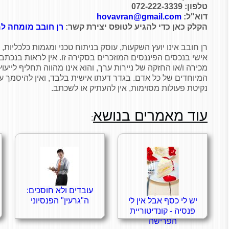
טלפון: 072-222-3339
דוא"ל:
hovavran@gmail.com
הקלק כאן כדי להגיע לטופס יצירת קשר:
רן חובב מומחה למ
רן חובב אינו יועץ השקעות, עוסק בניתוח טכני ומגמות כלכליות, ח
אישי בנכסים הפיננסים המוזכרים בסקירה זו. אין לראות בנכתב ב
מכירה ו/או החזקה של ניירות ערך, והוא אינו מהווה תחליף ליי
המיוחדים של כל אדם. בגדר דעתו אישית בלבד, ואין להיסמך על
נקיטת פעולות מסוימות, אין להעתיק או לשכתב.
עוד מאמרים בנושא
:
עובדים ולא חוסכים:
יש לי כסף אבל אין לי
ה"גרעין" הפנסיוני
פנסיה - קונדיטוריית
הפרישה