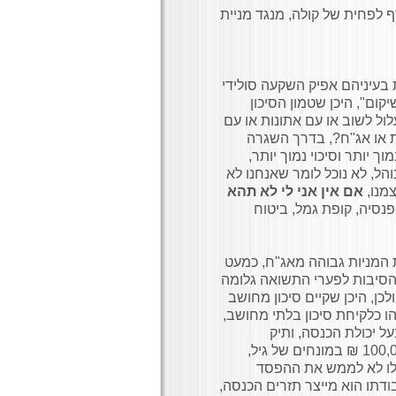
ף לפחית של קולה, מנגד מניית
בעיניהם אפיק השקעה סולידי
קום", היכן שטמון הסיכון
ול לשוב או עם אתונות או עם
ות או אג"ח?, בדרך השגרה
וך יותר וסיכוי נמוך יותר,
הל, לא נוכל לומר שאנחנו לא
צמנו,
אם אין אני לי לא תהא
פנסיה, קופת גמל, ביטוח
המניות גבוהה מאג"ח, כמעט
חת הסיבות לפערי התשואה גלומה
כן, היכן שקיים סיכון מחושב
הו כלקיחת סיכון בלתי מחושב,
ל יכולת הכנסה, ותיק
השקעות 300,000 ₪ נניח כי בתקופה מסוימת הפסיד התיק 100,000 ₪ במונחים של גיל,
 לו לא לממש את ההפסד
דתו הוא מייצר תזרים הכנסה,