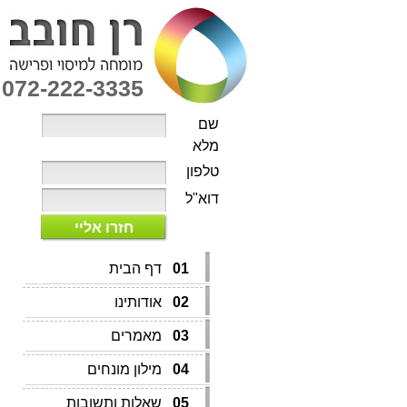
072-222-3335
שם
מלא
טלפון
דוא"ל
חזרו אליי
01
דף הבית
02
אודותינו
03
מאמרים
04
מילון מונחים
05
שאלות ותשובות