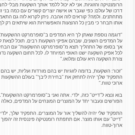
הרומנטיקה והזוגיות. אני לא יכול ללמד אותך השקעות מבלי לח
דרכו של עולם: כפי שגבר או אישה יוצרים קשרים עם כמה בני ז
מתחתנים. ולמה? קוראים לזה אהבה. ניתן לקרוא לזה גם התאמ
אותו תבחר כי מבין כל ההצעות והאפשרויות הוא שיתאים רק לך.
"דוגמה נוספת שאתן לך היא המדפים ב"סופרמרקט ההשקעות": 
על המדפים השונים, שבהם אפיקי השקעות רבים. תוכל לצאת ל"
אך בסופו של התהליך תצא מ"סופרמרקט ההשקעות" עם הבחי
לכל אפיק השקעה ישנו האופי המיוחד לו. לכל תחום השקעה נד
צורת השקעה היא עולם ומלואו."
"זכור: השקעות, בדומה לזוגיות יש בהם מורדות ועליות, יש בהם
התפקיד שלך יהיה לתחזק את "בחירת ליבך" בעולם ההשקעות ולה
ארוכי טווח."
בוא ונצא ל"דייט" כזה, ילדי. אתה ואני ב"סופרמרקט ההשקעות". 
הפורשים ונעבור יחד על המוצרים המונחים על המדפים, כאלה
התפקיד שלי יהיה להשליך אור על המוצרים. התפקיד שלך, ילדי ו
"דייט" עם אותו מוצר. אם תתפתח רומנטיקה פיננסית זה יהפוך
ארוך-טווח.