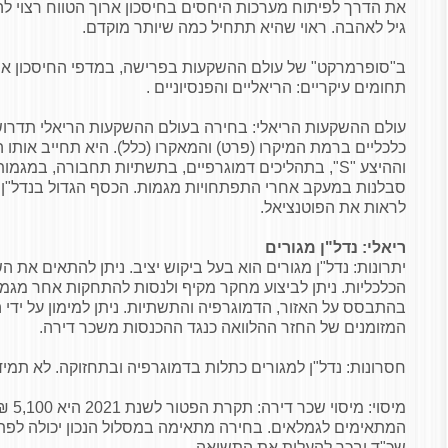
את הדרך לפיתוח מערכות היחסים בחיסכון ארוך הטווח רצוי להת
גיל לאהבה. ראוי שהיא תתחיל כמה שיותר מוקדם.
ב"סופרמרקט" של עולם ההשקעות בפרישה, במדפי החיסכון ארו
תחומים עיקריים: הריאליים והפנסיוניים .
עולם ההשקעות הריאלי: בחירה בעולם ההשקעות הריאלי תדרו
וההיצע "S", בתהליכים דמוגרפיים, בתשתיות תחבורה, במג
סבלנות במעקב אחרי התפתחויות מגמות. הכסף הגדול בנדל"ן 
לראות את הפוטנציאל.
ריאלי: נדל"ן מגורים
יתרונות: נדל"ן מגורים הוא בעל ביקוש יציב. ניתן להתאים את 
הכלכליות. ניתן לביצוע מחקר מקיף ולנסות להתחקות אחר מגמו
בהתבסס על האזור, הדמוגרפיה והתשתיות. ניתן למימון על ידי ה
המזומנים של החזר ההלוואה כנגד ההכנסות משכר דירה.
חסרונות: נדל"ן למגורים כתלות בדמוגרפיה ובתחזוקה. לא תמיד 
מיסוי:
המתאימים לגמלאים. בחירה מתאימה במסלול הנכון יכולה לפ
שכ"ד ובכך להעלות את התשואה.