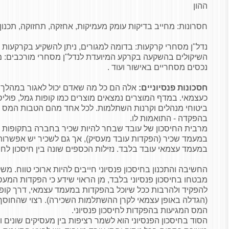
ההון
חסרונות: מחייב בדיקות עומק מעמיקות, אחזקה, תחזוקה, תכנון
נדל"ן מסחרי קרקעות: בדומה למגורים, ניתן להשקיע בקרקעות מ
השיקולים בהשקעה בקרקע המיועדת לנדל"ן מסחרי מורכבים: מי
נכסים מסחריים באישור ועוד .
חסכונות פנסיוניים:
אלה הם כל מה שאדם יכול לאגור במהלך ת
כעצמאי. במדף המוצרים נמצאים מוצרים כמו קופות גמל, פוליסו
ביטוחי מנהלים וקרנות השתלמות. לכל אחד מהם הטבות המס 
בהפקדה - התואמות לו.
מרבית החיסכון של עובד שבחר להיות שכיר בחברה בתקופות ע
במעמד שכיר (הפקדות עובד מעסיק), אך גם לשכיר יש אפשרות 
במעמד עצמאי עובד בלבד. נזילות הכספים שונה בין חיסכון לחי
החשיבה והתכנון בחיסכון פנסיוני חייבים להיות ארוכי טווח. מ
מבטחו בחיסכון פנסיוני בלבד, מן הראוי שידע כי הפקדות המעסי
להפקיד ולהרבות ככל שיוכל בהפקדות במעמד עצמאי, דרך קופ
(הגדלה באופן עצמאי לקרן ההשתלמות השכירה). רצוי שהחוסך
המס המגיעות בהפקדות לחיסכון פנסיוני.
הסוד בחיסכון הפנסיוני הוא לשמר רציפות בין מעסיקים שונים ולא