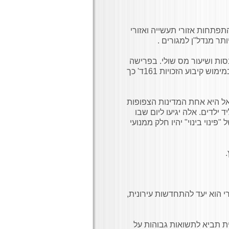
תפתחות אזורי תעשייה ואזורי
תר מנדל"ן למגורים .
סות ושיעור מס שולי. בפרישה
ניתן להתאים מסלולי מיסוי בכפוף לשיעור מס שולי בקצבאות, במימוש קיבוע הזכויות 161ד' כך
אל היא אחת המדינות הצפופות
ילדים. אלה יגיעו ליום שבו
ינוי בינוי" יהיו חלק ממנועי
י הוא יעד להתחדשות עירונית,
ית תביא לתשואות גבוהות על