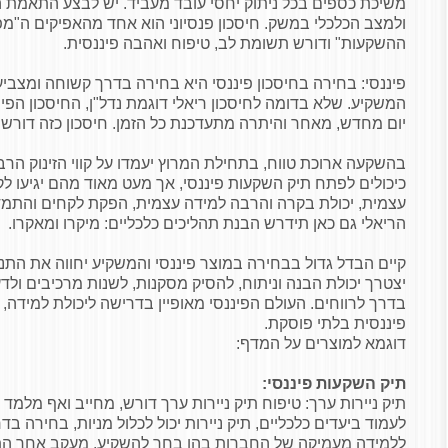
משיכת כספים בכל ניתוק יחסי עובד מעביד. יש לבצע התאמת הס
ולמצב הכלכלי במשק. חיסכון פנסיוני הוא אחד מהאפיקים ה"מ
ההשקעות" ודורש תשומת לב, טיפוח ואהבה פיננסית.
פיננסי: בחירה בחיסכון פיננסי היא בחירה בדרך קשוחה ומצבי
המשקיע. שלא בדומה לחיסכון ריאלי דוגמת נדל"ן, החיסכון הפ
יום מחדש, מאחר והיתרה מתעדכנת כל הזמן. חיסכון כזה דור
בהשקעה ארוכת טווח, בתחילת המרוץ יעמדו על קווי הזינוק ה
כיכולים לפתח תיק השקעות פיננסי, אך מעט מאוד מהם יגיעו 
עצמית, יכולת בקרה והרבה למידה עצמית, הפקת לקחים והתמ
הריאלי גם כאן תידרש הבנת תהליכים כלכליים: מיקרו ומאקרו.
קיים הבדל גדול בבחירה במוצר פיננסי והמשקיע יחווה את התנו
יצטרך יכולת הבנה וניתוח, להסיק מסקנות, לשנות מרכיבים ול
בדרך לרווחים. העולם הפיננסי מאופיין בדרישה ליכולת למידה, 
פיננסית בלתי פוסקת.
דוגמא למוצרים על המדף:
תיק השקעות פיננסי:
תיק ניירות ערך: טיפוח תיק ניירות ערך דורש, מחייב ואף מלמד
לעמוד ביעדים כלכליים, תיק ניירות יכול לכלול מניות, בחירה ב
ללמידה מעמיקה של החברות בהן בחר להשקיע, מעקב אחר ה