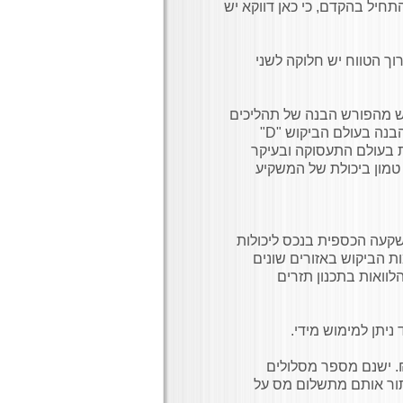
חיל בהקדם, כי כאן דווקא יש
ך הטווח יש חלוקה לשני
ש מהפורש הבנה של תהליכים
כלכליים ברמת המיקרו (פרט) והמאקרו (כלל). היא תחייב אותו הבנה בעולם הביקוש "D"
מות בעולם התעסוקה ובעיקר
טמון ביכולת של המשקיע
השקעה הכספית בנכס ליכולות
ת הביקוש באזורים שונים
לוואות בתכנון תזרים
ניתן למימוש מידי.
 מיסוי שכר דירה: תקרת הפטור לשנת 2021 היא 5,100 ₪. ישנם מספר מסלולים
תור אותם מתשלום מס על