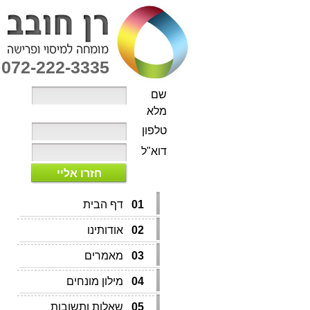
072-222-3335
שם
מלא
טלפון
דוא"ל
חזרו אליי
01
דף הבית
02
אודותינו
03
מאמרים
04
מילון מונחים
05
שאלות ותשובות