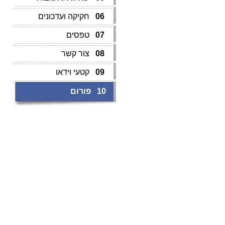
06
חקיקה ועדכונים
07
טפסים
08
צור קשר
09
קטעי וידאו
10
פורום