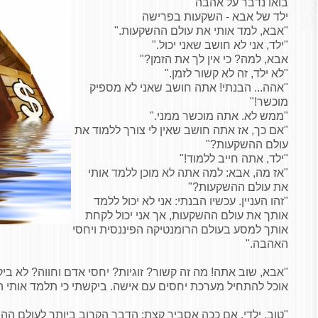
בואו נדבר על אהבה
ילד של אבא - השקעות בפרישה
"אבא, למד אותי את עולם ההשקעות."
"ילד, אני לא חושב שאני יכול."
אבא, למה? כי אין לך את הזמן?"
"לא ילד, זה לא קשור לזמן."
"אהה... הבנתי! אתה חושב שאני לא מספיק
מוכשר!"
"ממש לא. אתה מוכשר ממני."
"אם כך, אז אתה חושב שאין לי צורך ללמוד את
עולם ההשקעות?"
"ילד, אתה חייב ללמוד!"
"אז מה, אבא: למה אתה לא מוכן ללמד אותי
את עולם ההשקעות?"
"זהו העניין. עכשיו הבנתי: אני לא יכול ללמד
אותך את עולם ההשקעות, אך אני יכול לקחת
אותך למסע בעולם הרומנטיקה הפיננסית ויחסי
האהבה."
"אבא, שוב אתה! מה זה קשור? זוגיות? יחסי אדם וחווה? לא בי
אוכל להתחיל מערכת יחסים עם אישה. ביקשתי כי תלמד אותי ה
"טוב, ילדי. אם ככה אסביר קצת: הדבר הקרוב ביותר לעולם ה