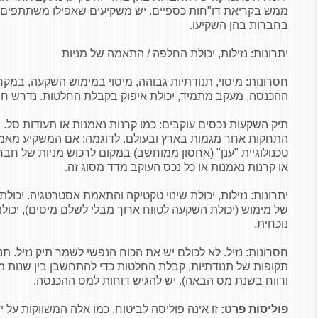
ממש בקריאת דו"חות כספיים. יש משקיעים שאפילו משתתפים ב
בחברות בהן השקיעו.
יתרונות: נזילות, יכולת החלפה / התאמה של מניות
חסרונות: מיסוי, תנודתיות גבוהה, מיסוי במימוש השקעה, במקר
ההכנסה, מעקב מתמיד, יכולת איפוק בקבלת החלטות. נדרש חוסן
תיק השקעות נכסים עוקבים: כמו קרנות נאמנות או תעודות סל.
התחקות אחר מגמות בארץ ובעולם. לדוגמה: אם המשקיע מאמ
טכנולוגיית "ענן" (אחסון ממוחשב) במקום לרכוש מניות של חב
או קרנות נאמנות או כל נכס העוקב מדד מסוג זה.
יתרונות: נזילות, יכולת שינוי טקטיקה והתאמת אסטרטגיה. יכולת 
של מימוש (יכולת השקעה לטווח ארוך מבלי לשלם מיסים), יכולת
נוכחית.
חסרונות: נזיל. לא לכולם יש את הכוח הנפשי לשמר תיק נזיל. ת
תקופות של תנודתיות, קבלת החלטות כדי להתחשבן בין שנות 
ורווח בשנת מס הבאה). יש להגיש דוחות למס ההכנסה.
פוליסות פרט:
זו אינה פוליסה לביטוח, כמו אלה המשווקות על י