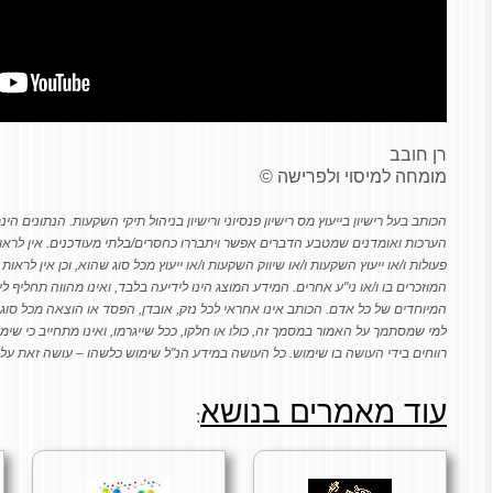
רן חובב
מומחה למיסוי ולפרישה ©
הכותב בעל רישיון בייעוץ מס רישיון פנסיוני ורישיון בניהול תיקי השקעות. הנתונים 
הערכות ואומדנים שמטבע הדברים אפשר ויתבררו כחסרים/בלתי מעודכנים. אין לראו
פעולות ו/או ייעוץ השקעות ו/או שיווק השקעות ו/או ייעוץ מכל סוג שהוא, וכן אין לראות
המוזכרים בו ו/או ני"ע אחרים. המידע המוצג הינו לידיעה בלבד, ואינו מהווה תחליף 
המיוחדים של כל אדם. הכותב אינו אחראי לכל נזק, אובדן, הפסד או הוצאה מכל סוג שה
למי שמסתמך על האמור במסמך זה, כולו או חלקו, ככל שייגרמו, ואינו מתחייב כי שימ
רווחים בידי העושה בו שימוש. כל העושה במידע הנ"ל שימוש כלשהו – עושה זאת על
עוד מאמרים בנושא
: