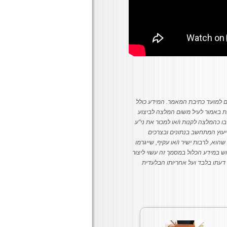
הינם למועד כתיבת המאמר.
המידע כולל
ת באמור לעיל משום המלצה לביצוע
 בו כהמלצה לקנות ו/או למכור את ני"ע
לייעוץ המתחשב בנתונים ובצרכים
וא, לרבות ישיר ו/או עקיף, שייגרמו
וש במידע הכלול במסמך זה עשוי ליצור
 דעתו בלבד ועל אחריותו הבלעדית