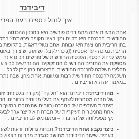
דיבידנד
איך לנהל כספים בעת הפרי
אחת הבעיות אתה מתמודדים פורשים היא בתכנון ההכנסה
החודשית. ההכנסה היא תלוית-זמן: באיזו תקופה פרשתם? בתק
בהן הריבית המוצעת היא גבוהה, אתם נטולי דאגות. בתקופות ב
הריבית נמוכה - עד אפסית (!), כדי לקבל תשואה, יש צורך באומ
ממש לניהול הכסף. הפנסיה החודשית של פורשים רבים אינה
מספקת את התזרים החודשי לו הם זקוקים. הם נדרשים לביצוע
תהליכי השלמה להכנסה החודשית. התצורות בהן ניתן לקבל
השלמה להכנסה החודשית רבות ומגוונות. אחת מהן, שבה נתרכ
במאמר זה היא ה
דיבידנד
.
מהו דיבידנד:
דיבידנד הוא "חלוקה" (מקורה בלטינית:
um
של חברה מסחרית לשתף את בעלי מניותיה ברווחים. הדיב
מיתרות העודפים של החברה (רווחים שהצטברו במשך השנ
אחת מהמטרות העיקריות של חברה היא לייצר ערך לבעלי מ
נקי מפעילותה של החברה – וממנו משולם הדיבידנד.
כיצד נקבע אחוז הדיבידנד?
חברות גדולות יודעות לשער
בעתיד. שיעור הדיבידנד מחושב כנגזרת מהרווח הצפוי.