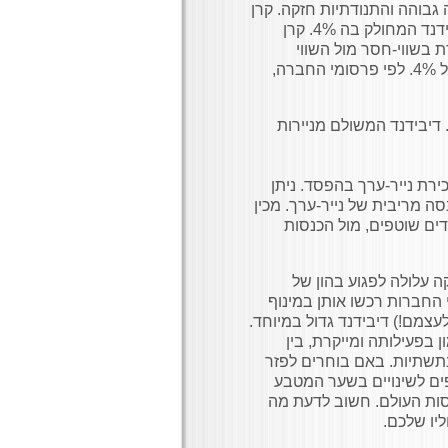
גבוהה והתנודתיות חזקה. קרן
שבבעלותה 70 אלף דירות. שיעור הדיבידנד המחולק בה 4%. קרן
 דיור, נסחרת בשווי-חסר מול השווי
הריאלי של הנכסים שלה. היא מחלקת דיבידנד בשיעור של 4%. לפי פרסומי החברה,
חיד שמקבל דיבידנד חייב במס בשיעור של 25%. דיבידנד המשולם מניירות
רת נייר-ערך בהפסד. ניתן
ה מריבית של נייר-ערך. מכין
דים שוטפים, מול הכנסות
 עלולה לפגוע בהון של
 החברות רכשו אותן במינוף
עצמם!) דיבידנד גדול במיוחד.
 בפעילותה ומייקרת, בין
תשתיות. באם בוחרים לפזר
ים לשינויים בשער המטבע
סות העולם. חשוב לדעת מה
יו שלכם.