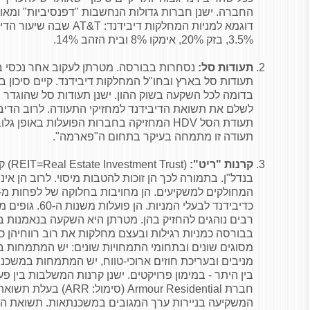
החברה. ישנן חברות גדולות הנחשבות "דפנסיביות" ומאופ
דוגמא למניות המחלקות דיבידנד:
AT&T
3.5%, בזק 20%, אימקו 8% ובית הזהב 14%.
תעודות סל:
נסחרות בבורסה. מטרתן לעקוב אחר נכסי ב
תעודות סל בארץ ובחו"ל המחלקות דיבידנד. קיים סיכון 
בדומה לכל השקעה בשוק ההון. ישנן תעודות סל שהוגדר 
לשלם את תשואת הדיבידנד למחזיקי התעודה. לרוב הדיביד
תעודת הסל
HDV
המחזיקה בחברות הפועלות באופן גלובל
תעודה זו מתמחה בעיקר בתחום ה"פארמה".
קרנות "ריט":
(REIT=Real Estate Investment Trust)
קר
בנדל"ן. בתמורה לכך הן זוכות להטבות מיסוי. לרוב הן אי
כדיבידנד לבעלי המני
רבים נוהגים להחזיק בהן. מטרתן היא השקעה בנאמנות בנ
בבורסה כמניות רגילות ובעצם מחלקות את רוב רווחיהן כדי
מסוגים שונים ובתחומי התמחויות שונים: יש המתמחות 
מניבים ובעריכת חוזים ארוכי-טווח, יש המתמחות במשכנתא
בין היתר - במימון פרויקטים. ישנן קרנות המשלבות בין פעי
חברת
Armour Residential
(סימול:
ARR
) בעלת תשואת 