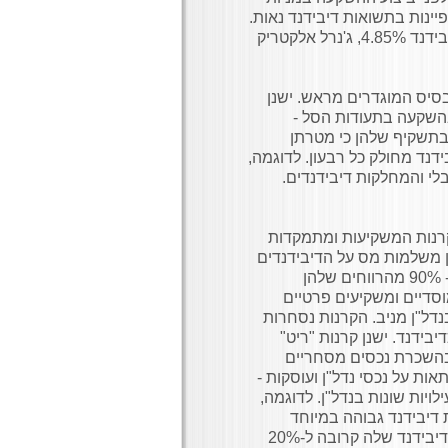
יינות בתשואות דיבידנד נאות.
שבה שיעור הדיבידנד 4.85%, ג'נרל אלקטריק
סיס המוגדרים מראש. ישנן
בהשקעה בתעודות הסל -
בתשקיף שלהן כי מטרתן
נד מחולק כל רבעון. לדוגמה,
י והמחלקות דיבידנדים.
נות המשקיעות ומתמקדות
נן משלמות מס על הדיבידנדים
המחולקים למשקיעים. הן מחויבות בחלוקה של לפחות מ- 90% מהרווחים שלהן
ות. הן פועלות משנות ה-60. גופים מוסדיים ומשקיעים פרטיים
דל"ן מניב. הקרנות נסחרות
בידנד. ישנן קרנות "ריט"
בהשכרת נכסים מסחריים
ות על נכסי נדל"ן ועוסקות -
לויות שונות בנדל"ן. לדוגמה,
דיבידנד גבוהה במיוחד
המשקיעה בניירות ערך המגובים במשכנתאות. תשואת הדיבידנד שלה קרובה ל-20%