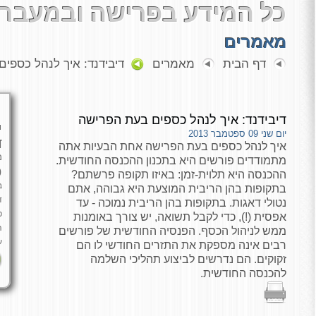
כל המידע בפרישה ובמעבר 
מאמרים
דף הבית
מאמרים
דיבידנד: איך לנהל כספי
דיבידנד: איך לנהל כספים בעת הפרישה
י
יום שני 09 ספטמבר 2013
ד
איך לנהל כספים בעת הפרישה אחת הבעיות אתה
מ
מתמודדים פורשים היא בתכנון ההכנסה החודשית.
כ
ההכנסה היא תלוית-זמן: באיזו תקופה פרשתם?
ב
בתקופות בהן הריבית המוצעת היא גבוהה, אתם
ד
נטולי דאגות. בתקופות בהן הריבית נמוכה - עד
פ
אפסית (!), כדי לקבל תשואה, יש צורך באומנות
ה
ממש לניהול הכסף. הפנסיה החודשית של פורשים
ע
רבים אינה מספקת את התזרים החודשי לו הם
זקוקים. הם נדרשים לביצוע תהליכי השלמה
להכנסה החודשית.