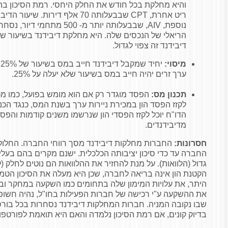
והיא מחלקת בכל חודש את החלק היחסי. רמת הסיכון בה 
ריט אחרת,
CPT
נוספת,
AIV
, שבבעלותה יותר מ- 500 מתחמי
דיבידנד זה צפוי לגדול.
מיסוי:
י
ערך זרים יהיה חייב במס בשיעור שלא יעלה על 25%.
תכנון מס:
הפסד מוגדר רק אם הוא מומש בפועל, כמו מכי
לקזז הפסד הון במכירת ניירות ערך בשנת המס, כנגד הכנס
הדו"ח יוכל לקזז הפסדי הון שנרשמו משנים קודמות והפס
מדיבידנדים.
חסרונות:
החברות מחלקות דיבידנד מסך רווחי החברה. החלוקה
החברה עד כדי סיכון יציבותה הכלכלית. ישנם מקרים בהם בעלי
גדול (הלוואות). על מנת להחזיר את ההלוואות הם נוטים לחלק (ל
הקטנת הון אינה בריאה לחברה, שכן היא מעלה את הסיכון הטמון
היתר, את עלויות המימון שלה בתחומים כמו השקעה במחקר וב
את ההשקעה ע"י רכישה של חברות הפעילות בחו"ל, נהיה חשופ
שבו נקובה המניה. חברות המחלקות דיבידנד נסחרות בכל בור
בדיוק קונים, אם רמת הסיכון נלמדה והאם היא תואמת לפורטפול