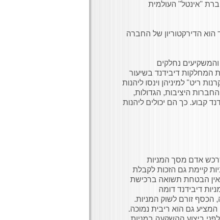
חברת "אינטל" העולמית
ד הוא הדירקטוריון של החברה
 והמשקיעים נחלקים
המחלקות דיבידנד בשיעור
ות ריט" למיניהן וינסו ליהנות
חברות היציבות, הגדולות,
נד קבוע. כך הם יכולים ליהנות
רכש אדם מסך המניות
ות קיימת גם הזכות לקבלת
ת אין הבטחת תשואה ברכישת
ניות דיבידנד דומה
 הכסף זורם לשוק המניות.
 המציע גם הוא ריבית נמוכה.
 לפני ביצוע ההשקעה במניות