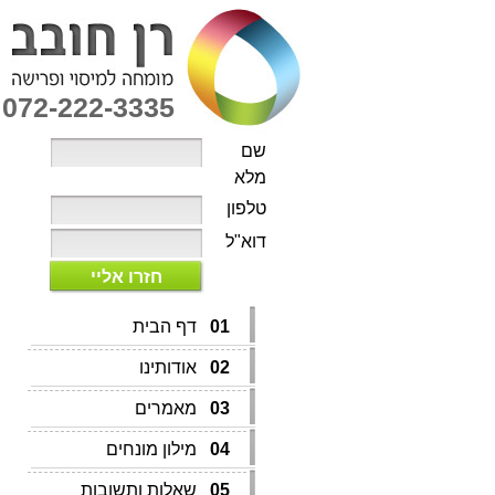
072-222-3335
שם
מלא
טלפון
דוא"ל
חזרו אליי
01
דף הבית
02
אודותינו
03
מאמרים
04
מילון מונחים
05
שאלות ותשובות