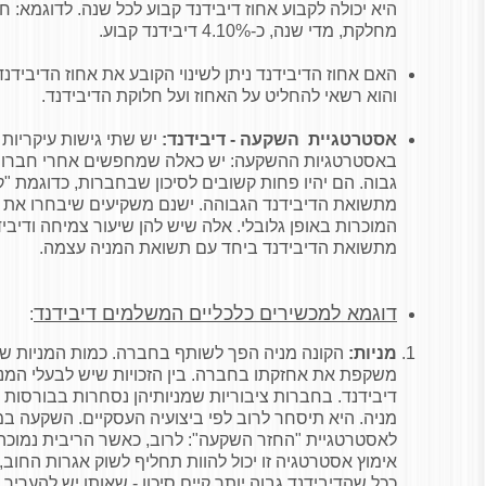
היא יכולה לקבוע אחוז דיבידנד קבוע לכל שנה. לדוגמא: 
מחלקת, מדי שנה, כ-4.10% דיבידנד קבוע.
האם אחוז הדיבידנד ניתן לשינוי הקובע את אחוז הדיבידנ
והוא רשאי להחליט על האחוז ועל חלוקת הדיבידנד.
אסטרטגיית השקעה - דיבידנד:
יש שתי גישות עיקריות
באסטרטגיות ההשקעה: יש כאלה שמחפשים אחרי חברות 
גבוה. הם יהיו פחות קשובים לסיכון שבחברות, כדוגמת "קרנ
מתשואת הדיבידנד הגבוהה. ישנם משקיעים שיבחרו את ה
המוכרות באופן גלובלי. אלה שיש להן שיעור צמיחה ודיביד
מתשואת הדיבידנד ביחד עם תשואת המניה עצמה.
דוגמא למכשירים כלכליים המשלמים דיבידנד
:
מניות:
הקונה מניה הפך לשותף בחברה. כמות המניות ש
משקפת את אחזקתו בחברה. בין הזכויות שיש לבעלי המני
דיבידנד. בחברות ציבוריות שמניותיהן נסחרות בבורסו
מניה. היא תיסחר לרוב לפי ביצועיה העסקיים. השקעה במ
לאסטרטגיית "החזר השקעה": לרוב, כאשר הריבית נמוכה,
אימוץ אסטרטגיה זו יכול להוות תחליף לשוק אגרות החוב,
ככל שהדיבידנד גבוה יותר קיים סיכון - שאותו יש להעריך