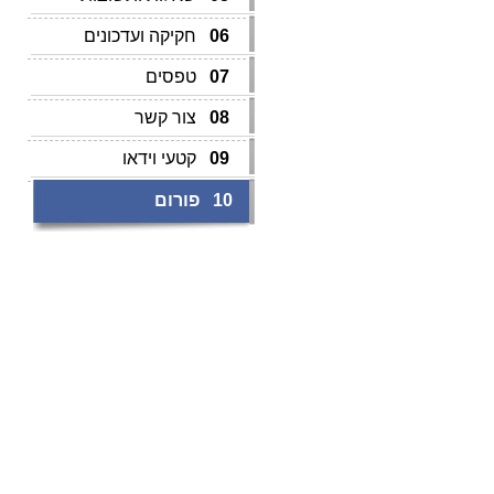
06
חקיקה ועדכונים
07
טפסים
08
צור קשר
09
קטעי וידאו
10
פורום