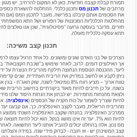
תמורת קבלת קצבה חודשית. כאן לא המקום להרחיב. יש מגוון ר
מרחבים של
תכנון מס
ותכנון כלכלי. ההחלטה להשארת כספים 
את הסכומים אותם קיבלנו בפרישה. מעבר לתכנון המס (אם הדבר
מהחלטות הכלכליות המכוננות של הפורש ושל התא המשפחתי ש
תזרים. מדובר בעסקה גרועה "פסיכולוגית", שכן אנו נאלצים להי
תהא עסקה כלכלית מעולה.
תכנון קצב משיכה:
הצרכים של בני האדם שונים ומשונים. כל אחד הרגיל עצמו לרמת
אך האילוצים דומים. לרוב, לאחר שימוש ב"שכבת הקצבאות" ב
ליעד, ההכנסה הנוספת הנחוצה תילקח מהריבית הנוצרת על ידי
ניתן לקבע או לחשב במדויק את הריבית העתידית, שנים קדימה. 
בשנה. על כן חייבים להיות מאוד ביקורתיים בחישוב הריבית ש
ולצאת מהנחות מחמירות. יש לבחון את הנחות היסוד שלנו מידי
להיות שצריך לשמור על כוח הקניה של הכספים (
אינפלציה
). א
להיות הוא 7%. יעד זה אינו מושג בנקל. הוא יכול להיות תוצ
מס נכון. אלה בהחלט יכולים להוביל אותנו ליעד התשואה. לאחר
קצב המשיכה) יש - וזו חובה - לבדוק מידי שנה. במידה והצלחנו 