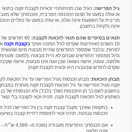
גיל הפרישה:
הגיל שבו תהיה/תהיי זכאי/ת לקצבת זקנה בתנאי
או עולה במעט על סכום ההכנסה המרבית, והכנסתך שלא מעבודה
מריבית על השקעות אינה עולה, או עולה במעט על כפליים ההכ
אינה נלקחת בחשבון.
תנאים בסיסיים שהם תנאי לזכאות לקצבה:
60 חודשים של
10 השנים האחרונות שקדמו לגיל המזכה אותך
ב
קצבת זקנה
לפחות, ובלבד שמספר החודשים שהיית מבוטח מיום שנעשית 
גדול ממספר החודשים שבהם לא היית מבוטח .(למעט: פטורות
אלמנה, עגונה, אישה נשואה שבן זוגה אינו מבוטח, אישה שקיב
שקדם לחודש שבעבורו היא זכאית לקצבת זקנה)
מבחן הזכאות:
מבחן הכנסות מגיל הפרישה עד גיל הזכאות לק
זקנה מגיל הפרישה עד גיל הזכאות לקצבת זקנה מותנית במבחן
בחשבון לשם כך הן ההכנסות (שלך בלבד) ולא הכנסותיו של בן 
כשתגיע לגיל הזכאות לקצבת זקנה, תהיה זכאי לקצבה בלי קשר 
בתקופה שאינך מקבל קצבת זקנה בין גיל הפרישה לגיל ה
הכנסות גבוהות, תהיה זכאי לתוספת דחיית קצבה בשיעור של 5% עבור כל
אם הכנסתך החודשי
זקנה מלאה.