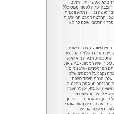
חב של אפשרויות וקיימים
לקצבה יכולה לפטור ממס כלל
 נעשה נכון!...) תהא זו אחת
לו, החלטה המבטיחה יציבות
פרד מהסכום, אולם לרוב זו
 חיים שונה. הצרכים שונים,
בניית תזרים השלמת ההכנסה
 החסכונות. הבעיה היא שלא
כזכור, שוק המניות - בתשואת
טווח ארוך – מציע רווח 8% נומינאלי לשנה. שוק האג"ח - בגין אותם הפרמטרים - 5% נומינאלי
אותה נקבל על הכספים שלנו
 שנה. הנחת היסוד חייבת
ת ההכנסה הנוספת מתכננים
מהריבית הריאלית, מעבר לקצב האינפלציה. כך, אם קבענו יעד תשואה של 4%, אין להתעלם
ממרכיב האינפלציה: בהנחה שקצב האינפלציה השנתי ממוצע הוא 3%, יעד התשואה צריך
אה של תכנון, התאמת סיכון ותכנון
 שנקבעה הריבית (הווה אומר:
לעלות ולעבור את יעד