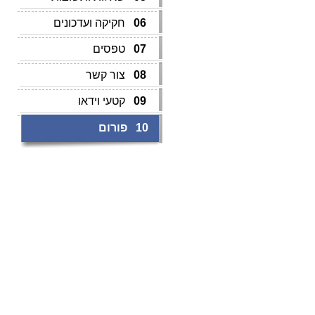
06
חקיקה ועדכונים
07
טפסים
08
צור קשר
09
קטעי וידאו
10
פורום