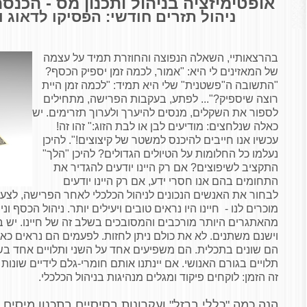
אופטימיזציה בניהול ותכנון מס
-
הכנסה
ניהול תזרים חודשי:
הפסיקו לדאוג ו
בהרצאותיי, השאלה הנפוצה והחוזרת תמיד על עצמה
של המאזינים לי היא: "אמור, לכמה זמן יספיק הכסף?
"התשובה ה"פשטנית" שלי היא תמיד: "לכמה זמן היית
רוצה שיספיק?"... לפתע, בעקבות הפרישה, מתחילים
לספור את השקלים, מנסים להיערך ולערוך תזרימים. יש
כאלה שנלחצים: מודיעים לבן או לבת הזוג:" זהו זה!
עכשיו אנו חייבים להיכנס למשטר של קיצוצים!". להיכן
נעלמו כל החלומות על הטיולים הגדולים? להיכן "הלך"
התקציב לשיפוצים? אם רק היינו יודעים להגדיר את
התחומים בהם אנו חסרי ידע, אם רק היינו יודעים
לבחור את האנשים הנכונים לניהול הכלכלי לאחר הפרישה, לצע
מוכרים לנו - חיינו היו נראים טובים ויעילים יותר. ניהול הכסף 
מהאתגרים היותר מורכבים והמסובכים בשלב זה של חיינו. יש ב
וישנם משתנים. לא את כולם ניתן לחזות. לפעמים הם נראים כאי
הם שונים בתכלית. הם משפיעים אחד על השני ותלויים אחד בשני
תלויים בגורם האנושי. אם יינתנו אותם חומרי-גלם לידיים שונות 
זה הזמן: לוקחים פיקוד ומגלים מנהיגות בניהול הכלכלי.
הנה כמה "כללי ברזל" ועקרונות בסיסיים בתכנון מיסי