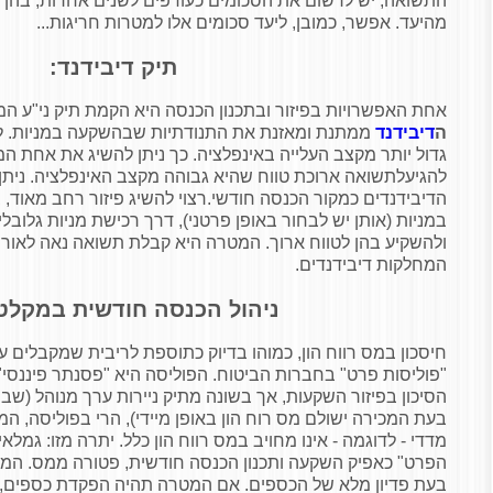
התשואה, יש לרשום את הסכומים כעודפים לשנים אחרות, בהן
מהיעד. אפשר, כמובן, ליעד סכומים אלו למטרות חריגות...
תיק דיבידנד:
אחת האפשרויות בפיזור ובתכנון הכנסה היא הקמת תיק ני"ע ה
ה
דיבידנד
ממתנת ומאזנת את התנודתיות שבהשקעה במניות. לר
גדול יותר מקצב העלייה באינפלציה. כך ניתן להשיג את אחת 
להגיעלתשואה ארוכת טווח שהיא גבוהה מקצב האינפלציה. נית
הדיבידנדים כמקור הכנסה חודשי.רצוי להשיג פיזור רחב מאוד,
במניות (אותן יש לבחור באופן פרטני), דרך רכישת מניות גלובלי
ולהשקיע בהן לטווח ארוך. המטרה היא קבלת תשואה נאה לאורך 
המחלקות דיבידנדים.
ניהול הכנסה חודשית במקלט
חיסכון במס רווח הון, כמוהו בדיוק כתוספת לריבית שמקבלים על
"פוליסות פרט" בחברות הביטוח. הפוליסה היא "פסנתר פיננסי"
הסיכון בפיזור השקעות, אך בשונה מתיק ניירות ערך מנוהל (שב
בעת המכירה ישולם מס רוח הון באופן מיידי), הרי בפוליסה, המ
מדדי - לדוגמה - אינו מחויב במס רווח הון כלל. יתרה מזו: גמל
הפרט" כאפיק השקעה ותכנון הכנסה חודשית, פטורה ממס. המס 
בעת פדיון מלא של הכספים. אם המטרה תהיה הפקדת כספים, 