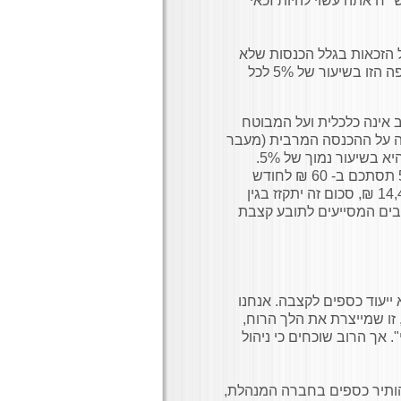
כנסתך החודשית שלא מעבודה גבוהה מ– 18,273 ש״ח אתה עשוי להיות זכאי
ל הזכאות בגלל הכנסות שלא
מעבודה, לא תהיה זכאי לתוספת דחיית קצבה בעד התקופה הזו בשיעור של 5% לכל
 אינה כלכלית ועל המבוטח
לה על ההכנסה המרבית (מעבר
לגיל 70 אין מבחן הכנסה). זאת משום שתוספת דחיית הקצבה היא בשיעור נמוך של 5%.
לדוגמה, נניח כי המבוטח זכאי לקצבה של 1,200 ₪. תוספת 5% תסתכם ב- 60 ₪ לחודש
כלומר 720 בשנה. מאידך, אם בשנה אחת הפסיד המבוטח 14,400 ₪, סכום זה יתקזז בגין
/או מורכבים המסייעים לתובע קצבת
ייעוד כספים לקצבה. אנחנו
זו שמייצרת את הלך הרוח,
 אך הרוב שוכחים כי ניהול
להותיר כספים בחברה המנהלת,