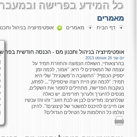
כל המידע בפרישה ובמעבר 
מאמרים
דף הבית
מאמרים
אופטימיזציה בניהול ותכנ
אופטימיזציה בניהול ותכנון מס - הכנסה חודשית בפריש
י
יום שני 26 אוגוסט 2013
ד
בהרצאותיי, השאלה הנפוצה והחוזרת תמיד על
מ
עצמה של המאזינים לי היא: "אמור, לכמה זמן
כ
יספיק הכסף? "התשובה ה"פשטנית" שלי היא
ב
תמיד: "לכמה זמן היית רוצה שיספיק?"... לפתע,
ד
בעקבות הפרישה, מתחילים לספור את השקלים,
פ
מנסים להיערך ולערוך תזרימים. יש כאלה
ה
שנלחצים: מודיעים לבן או לבת הזוג:" זהו זה! עכשיו
ע
אנו חייבים להיכנס למשטר של קיצוצים!". להיכן
נעלמו כל החלומות על הטיולים הגדולים?