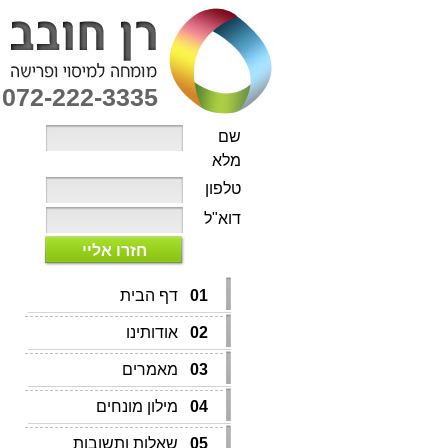
072-222-3335
שם
מלא
טלפון
דוא"ל
חזרו אליי
01
דף הבית
02
אודותינו
03
מאמרים
04
מילון מונחים
05
שאלות ותשובות