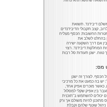
 התשואה שתושג תהא פחות
משלם דיבידנד. תשואת
וב, קצב תקבולי הדיבידנדים
המטרות החשובות: הכסף מצליח
ן בהחלט לשלב את
 בין אם דרך השקעה ישירה
ות המחלקות דיבידנד. רצוי
טווח. ישנן תעודות סל רבות
 מס:
 הכסף. לצורך זה ישנן
: יש בה כמעט את כל מרכיבי
ו, כאשר מוכרים אפיק אחד,
עבר בין אפיק שקלי למסלול
אים יכולים להשתמש ב"תוכנית
מתוכנן להיות משולם אך ורק
ניהול שוטף שלהם וקבלת