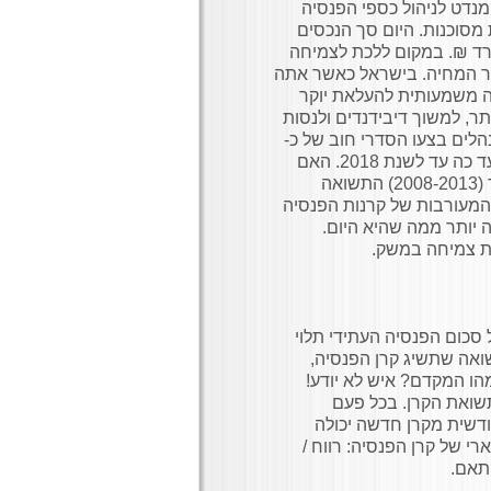
מנדט לניהול כספי הפנסיה
מסוכנות. היום סך הנכסים
רות חוב קונצרניות מוערך מעל ל- 280 מיליארד ₪. במקום ללכת לצמיחה
קר המחיה. בישראל כאשר אתה
מה משמעותית להעלאת יוקר
ר, למשוך דיבידנדים ולנסות
נהלים בצעו הסדרי חוב של כ-
30 מיליארד שקלים וצפויים עוד לפחות פי שניים ממה שנעשה עד כה עד לשנת 2018. האם
נטילת הסיכון הוכיחה את עצמה? לא !, אם נבדוק 5 שנים לאחור (2008-2013) התשואה
 המעורבות של קרנות הפנסיה
 יותר ממה שהיא היום.
סכום הפנסיה העתידי תלוי
אה שתשיג קרן הפנסיה,
הו המקדם? איש לא יודע!
תשואת הקרן. בכל פעם
דשית מקרן חדשה יכולה
 של קרן הפנסיה: רווח /
תאם.