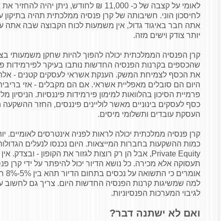
לאומי על קצבה של כ- 11,000 ₪ לחודש, ניתן יהיה
לחיסכון הוני. חשיבותה של קרן פנסיה ממלכתית תהיה בתיקון ע
אתה חבר באיגוד גדול, אין משמעות לכוח הקבוצה שבה אתה עוב
יותר צודק וישים מזה.
קרן הפנסיה הממלכתית יכולה להפוך להיות שחקן משמעותי ב
שהכספים בקרנות הפנסיה החדשות נותבו בעיקר לפירמידות פיננ
את הכסף לצמיחת המשק. הענקת אשראי לעסקים קטנים - אלה
היום הם סובלים מאפליית אשראי. אם הם מקבלים - אזי בריבי
פרמיית הסיכון בהלוואות למימון פירמידות פיננסיות. הניסיון מ
כסף לעסקים בינוניים מאשר לוליינים פיננסים, החזר ההשקעה ה
העסקת עובדים ותשלומי מיסים.
קרן פנסיה ממלכתית יכולה לראות לפניה אינטרסים לאומיים. יו
כמות ההשקעות בחברות המייצאות. היום נכנסו לנעלים הגדולות
Private Equity
, אבל הן רק רוצות לגזור את הקופון - ובצדק. אין
תעסוקה אלא מכירה. כל נושא הדיור יכול להיפתר על ידי קרן פנ
אומרי
למה שמשיגות קרנות הפנסיה החדשות היום. צריך גם לחשוב על
לגיבוי המערכות הפנסיוניות.
ואם לא ישתנה דבר?