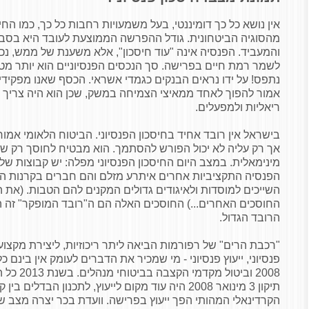
אין נושא כל כך דומיננטי, בעל משמעויות רחבות כל כך, כמו החיסכ
והמעביד. הפנסיה אינה "עוד חיסכון", אלא משענת של ממש, נכס
לשמר רמת חיים בפרישה. סך הנכסים הפנסיוניים הוא יותר מטר
נתפס! על ידו נראים הבנקים כגמדי אשראי. הכסף שאנו מפקידים
אמור להפוך לאחד ממאיצי הצמיחה במשק, שכן הוא היה צריך 
ריאליות ולמפעלים.
בישראל אין רובד אחיד בחיסכון הפנסיוני. הביטוח הלאומי אמו
אך רק עליה לא יכול הפורש להסתמך. הוא מבטיח לחוסך רק ש
מינימאלית. במצב היום החיסכון הפנסיוני מפלה: יש קבוצות ש
הפנסיה התקציביות אחרים איתרע מזלם והם חברים בקרנות הפנ
השייכים למוסדות ולאיגודים גדולים המקנים להם הטבות. (את
החוסכים האחרים...) החוסכים האלה הם ה"רובד המופקר" זה ה
הרובד הגדול.
"רכבת הרים" של רפורמות הביאה ליתר ריכוזיות, ליצירת מקצוע
פנסיוני, ייעוץ פנסיוני - מי שמכיר את הדברים לעומק אין בינם 
2008 וביטו
תיקון 3 מינואר 2008 היה עוד מקום לייעוץ, לתכנון הבדלים
הקרדינאלי המהותי הפך ייעוץ בפרישה. וועדת בכר יצרה מצב של 