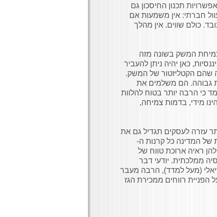
 להחזיר את אפשרויות תכנון החיסכון גם
וול חברתי: אין משמעות אם
ד. כולם שווים. אין מהלך
צמיחת המשק בשונה מזה
סיות, כאן יהיה ניתן להעביר
 שהם הקטליזטור של המשק.
ת גבוהה. הם משלמים את
למד כי הרבה יותר בטוח להלוות
ינו מידי, בדמות צמיחה,
תר עזרה לעסקים תגדיל גם את
 של המדינה כל קרנות ה-
 להן ראיה ארוכת טווח של
סיה ממלכתית. יודעי דבר
ם כי התשואה על נכסים בתחום הדיור תהא בין 5%-8% ריאלי (מעל למדד), הרבה מעבר
 הפניית רווחים ממכירת הגז