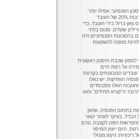
ון הפנסיוני: אפילו יותר
מהסוגיה הביטחונית. גודל ההפרשה הממוצעת לעובד היא בסביבות 20% של העובד
 צאן-ברזל בידי העובד, כדי
יליון שקלים. סכום בלתי
 בחסכונות הפנסיוניים היה
להיות מופנה להשקעות
ר לספק שכבת חיסכון ראשונית
מירה על רמת חיים
ל עובדים המבוטחים בקרנות
סיה הוותיקות. יש כאלו
 ההטבות האלו מסבסדים
רובד ה"קורא תהילים" והוא
ות בתחום הפנסיה, שיווק
כל הבדל. בעיקר לאחר ינואר
ל מקדמי הקצבה בביטוחי מנהלים. בשנת 2013 כל ההפרשות הפכו לקצבה. טרם
 בין קרנות. היום ייעוץ המיסוי
ריכוזיות: היצע מנהלי