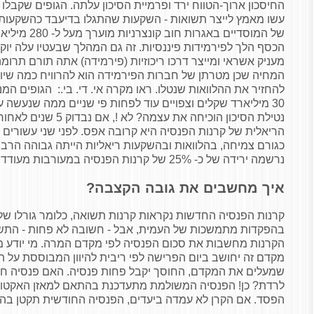
החיסכון ארוך-הטווח ירד ופרמיית הסיכון עלתה. הגופים שקבלו 
עשו מאמץ לייצר תשואות - השקעות שהתגלו בדיעבד כהשקעות 
של המוסדיים באג
הכסף הלך לפירמידות פיננסיות. זה גם המהלך שבעטיו עלה יו
מעניק אשראי ומייצר דרכו ריכוזיות (פירמידה) אתה תורם תרו
המחיה שכן מטרתן של חברות הפירמידה הוא להרוויח כמה שיות
להחזיר את ההלוואות שנטלו. ראו מקרה אי. די. בי.: הגופים המ
הריאלית של קרנות הפנסיה היא קרובה אפס. לפני שני עשורים
כגורם צמיחה, בהלוואות ובהשקעות ריאליות הייתה גבוהה הרבה
נרשמה ירידה של כ- 25% של קרנות הפנסיה במעורבות מעודדת צמיחה במשק.
איך מחשבים את גובה הקצבה?
קרנות הפנסיה החדשות נקראות קרנות תשואה, כלומר גורלו של 
בהפקדות מתמשכות של העמית, אבל - חשובה לא פחות - התשו
הקרנות מחשבות את סכום הפנסיה לפי מקדם המרה. מי יודע מ
מקדם זה יחושב ביום הפרישה לפי ריבית להיוון המבוססת על 
שמעלים את המקדם, החוסך יקבל פחות פנסיה. האם פנסיה חו
לרדת? כן! הפנסיה המשולמת מתעדכנת בהתאם למאזן האקטוארי
הפסד. אם הקרן לא עמדה ביעדים, הפנסיה החודשית תקטן בה