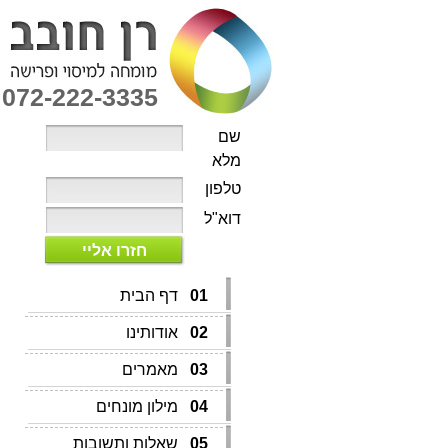
072-222-3335
שם
מלא
טלפון
דוא"ל
חזרו אליי
01
דף הבית
02
אודותינו
03
מאמרים
04
מילון מונחים
05
שאלות ותשובות