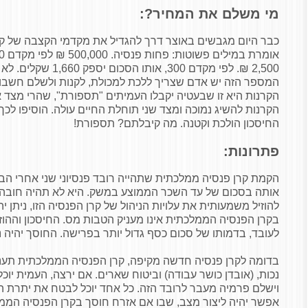
מי משלם את המחיר?:
כבר היום מגבשים באוצר דרך להגדיל את מקדמי הקצבה של קרנ
2,500 ₪. לפי מקדם 300, א
המספר הזה יש אדם שצריך ללכת למכולת, לקנות ולשלם חשבונ
הקרנות היא זו שבעטיה יקבלו העמיתים "תספורת", שהרי מצד
הקרנות להשיג נמוכה ומצד שני תוחלת החיים עולה. הוסיפו ל
החיסכון הולכת וקטנה. מה קיבלתם? תספורת!
פתרונות:
הקמת קרן פנסיה ממלכתית שתהייה רובד פנסיוני שני אחרי הביט
אותה בסכום של עד השכר הממוצע במשק. היא לא תהיה חובה אל
להוזיל משמעותית את עלויות הניהול של קרן הפנסיה הזו, ניתן יה
בקרן הפנסיה הממלכתית אינו מעניק הטבות מס. החיסכון וההוזל
לעובד, בדמותו של סכום כסף גדול יותר בפרישה. החוסך יהיה 
בדומה לקרן פנסיה חדשה מקיפה, קרן הפנסיה הממלכתית תעני
נכות, (אובדן כושר עבודה) וביטוח שארים. אם ירצה, העמית יוכ
וישלם פרמיה מעבר לרובד הזה. כל אחד יוכל לבטח את יתרת ה
אפשר יהיה ליצור מצב, שבו אם אזרח חוסך בקרן הפנסיה המ