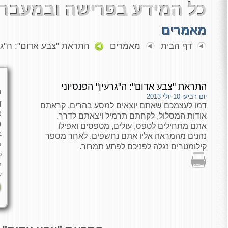
כל המידע בפרישה ובמעבר 
מאמרים
דף הבית
מאמרים
התראת "צבע אדום": ה"גרע
התראת "צבע אדום": ה"גרעין" הפנסיוני
י
יום רביעי 10 יולי 2013
ד
דמו לעצמכם שאתם יוצאים למסע בהרים. קראתם
מ
אודות המסלול, לקחתם תרמיל ויצאתם לדרך.
כ
אתם מתחילים לטפס, עולים, מטפסים ואפילו
ב
נהנים מהמראה אליו אתם נחשפים. לאחר מספר
ד
קילומטרים נגלה לפניכם לפתע תמרור.
פ
ה
ע