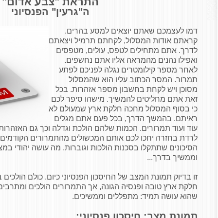
התראת "צבע אדום"
ה"גרעין" הפנסיוני
דמו לעצמכם שאתם יוצאים למסע בהרים.
קראתם אודות המסלול, לקחתם תרמיל ויצאתם
לדרך. אתם מתחילים לטפס, עולים, מטפסים
ואפילו נהנים מהמראה אליו אתם נחשפים.
לאחר מספר קילומטרים נגלה לפניכם לפתע
תמרור. המסר הכתוב עליו הוא שהמסלול
מסוכן ויש לקחת בחשבון מספר אזהרות. בכל
זאת אתם מחליטים להמשיך. מישהו סיפר לכם
כי בסוף המסלול מחכה חלקת ארץ שמעולם לא
ראיתם. בהמשך הדרך, בכל פעם אתם מגלים
עוד ועוד תמרורים. הכמות שלהם הולכת וגדלה וכך גם האזהרות.
לרדת בחזרה יחכו לכם אותם המכשולים מהתמרורים הקודמים. 
הסיכונים שתתקלו בסכנות הולכות וגוברות. מה עושה יהודי במ
וממשיך בדרך...
זו בדיוק תמונת המצב של החיסכון הפנסיוני כיום. כולם הולכי
חלקת ארץ טובה ופנסיה הגונה, אך התמרורים הולכים ומתרבים
שהוא עושה תמיד: מתפללים וממשיכים.
תמונת מצב: חיסכון פנסיוני: