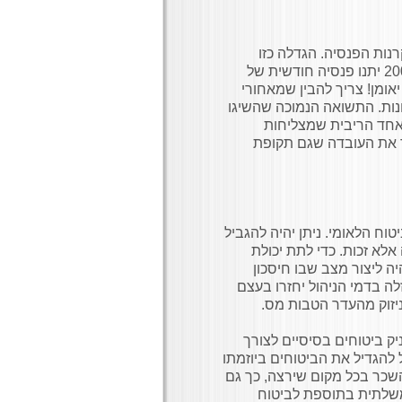
ות הפנסיה. הגדלה כזו
אומרת במילים פשוטות: פחות פנסיה. 500,000 ₪ לפי מקדם 200 יתנו פנסיה חודשית של
ותו הסכום יספק 1,660 שקלים. לא יאומן! צריך להבין שמאחורי
ות. התשואה הנמוכה שהשיגו
 אחד הריבית שמצליחות
כך את העובדה שגם תקופת
וח הלאומי. ניתן יהיה להגביל
א זכות. כדי לתת יכולת
יה ליצור מצב שבו חיסכון
ה בדמי הניהול יחזרו בעצם
ניזוק מהעדר הטבות מס.
ק ביטוחים בסיסיים לצורך
ל להגדיל את הביטוחים ביוזמתו
שכר בכל מקום שירצה, כך גם
משלתית בתוספת לביטוח