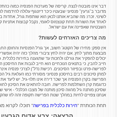
דבר אינו מובטח לנצח. קריסה של מערכות הפנסיה כמוה כהתקפ
מדובר ב"גרעין" פנסיוני שבעטיו כיכר דיזנגוף עלולה להידמות לכ
לשינוי. זכרו: מה שהביא אותנו לכאן הוא שותפות גורל, אחדות 
לאחד את השורות תחת קונצנזוס לאומי, נקבל קבוצות אתניות קי
השבטיות שאפיינה את עם ישראל.
מה צריכים האזרחים לעשות?
אין ספק: מחירו של הקוטג' חשוב, אך גורל הפנסיות והחוסן ה
מבצעת מתוך לחץ. אם יהיה לחץ ציבורי מהלך כזה יהיה אפשרי בין
יכולים להפקיר את גורלנו ולחכות עד שתגענה בחירות כלכלית. 
חייב להבין, כי בתנאים הנוכחיים הוא חייב לגבות את החיסכון ה
לפרישה-פרט ובפיזור הסיכונים. רכישת נדל"ן לצרכי פנסיה אינה
למתן סיכונים רבים בחיסכון פנסיוני מסורתי כמו העלאת גיל ה
הפרישה בקרן הפנסיה אך שכר דירה אינו תלוי-גיל. יש ליעד את 
כדוגמת קרן השתלמות לפרישה. חובה להתאים את הסיכון לחוסך
שסיכון מותנה גיל מהווה סיכון מותנה של מצבו הכלכלי - אישי ש
אנחנו צפויים לחיות במהלך שנות הפרישה תקופה זהה לזו שהקדשנ
תחת הכותרת "
חירות כלכלית בפרישה
" תוכלו לקרוא מא
הרצאה: צבע אדום הגרעין הפנ