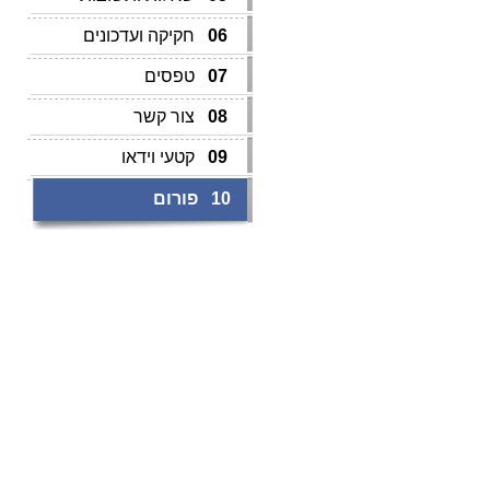
06
חקיקה ועדכונים
07
טפסים
08
צור קשר
09
קטעי וידאו
10
פורום