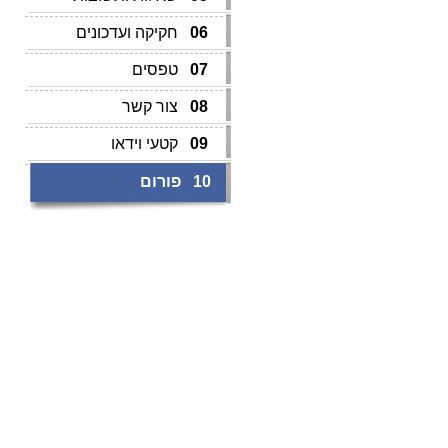
06
חקיקה ועדכונים
07
טפסים
08
צור קשר
09
קטעי וידאו
10
פורום