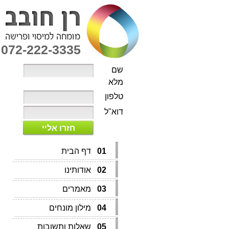
072-222-3335
שם
מלא
טלפון
דוא"ל
חזרו אליי
01
דף הבית
02
אודותינו
03
מאמרים
04
מילון מונחים
05
שאלות ותשובות