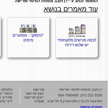
המאמר נכתב ע"י רן חובב מומחה למיסוי ופרישה
עוד מאמרים בנושא
:
"החמקן" - ממזערים
לכמה פורשים מלקוחותיי
מיסים
יש שלוש דירות
רן חובב
מומחה למיסוי ופרישה
פרישה
כלכלת 
יועץ פרישה
החזרי מ
072-222-3335, 054-7500405
ייעוץ פרישה
מדריך פנ
הארבעה 21 בניין פלטינום ק.9 תל אביב
פנסיה
דיני מיס
הצהרת נגישות