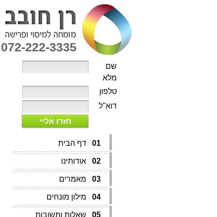
072-222-3335
שם
מלא
טלפון
דוא"ל
חזרו אליי
01
דף הבית
02
אודותינו
03
מאמרים
04
מילון מונחים
05
שאלות ותשובות