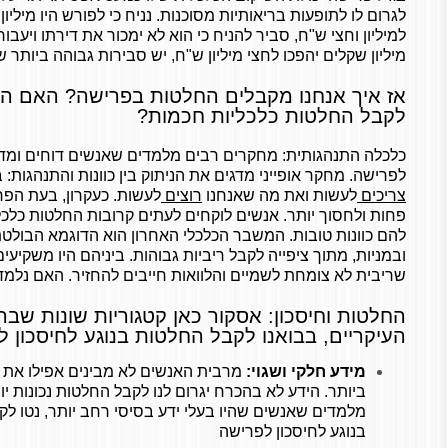
לגרום לו לתופעות בריאותיות מסוכנות. נניח כי לפורש היו מילי
למיליון וחצי ש"ח, סביר להניח כי הוא לא ימכור את דירתו ויעב
מיליון שקלים יהפכו לחצי מיליון ש"ח, יש סבירות גבוהה ביותר 
אז איך אנחנו מקבלים החלטות בפרישה? האם הגי
לקבל החלטות כלכליות חכמות?
כלכלה התנהגותית: מחקרים רבים מלמדים שאנשים דוחים ומד
לפרישה. מחקר אופייני מדגים את הניתוק בין כוונות והתנהגות:
צריכים
לעשות ואת מה שאנחנו
רוצים
לעשות. כעקרון, בעת הפר
פחות ולחסוך יותר. אנשים לוקחים לעתים קרובות החלטות כלכלי
להם כוונות טובות. המשבר הכלכלי האחרון הוא הדוגמא הבולטת
ובמניות, מתוך ציפייה לקבל ריביות גבוהות. ביניהם היו משקיעי
שריבית לא צומחת לשמיים והלוואות חייבים להחזיר. האם נלמד
החלטות וחיסכון: אסקור כאן קטגוריות שונות שבה
העיקריים, בבואנו לקבל החלטות בנוגע לחיסכון 
מידע חלקי ושגוי:
מרבית האנשים לא מבינים אפילו את 
ביותר. הידע לא בהכרח יגרום לנו לקבל החלטות נכונות יו
מלמדים שאנשים שהיו בעלי ידע בסיסי רחב יותר, נטו לקב
בנוגע לחיסכון לפרישה