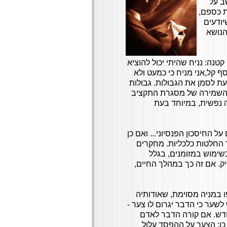
ב על
ת כספם,
יודעים
הנושא
טנה: נניח שהיתי יכול להוציא
 קל,אני מניח כי כמעט ולא
עת לסמן את הגבולות. גבולות
והשמירה של מסגרת התקציב
ה נפשית, במיוחד בעת
 החיסכון הפנסיוני... ואם כן
 החלטות כלכליות. מחקרים
שימוש במזומנים, בגלל
. אם זה כך במהלך החיים,
 מרבית כספו במניה מסוימת, שאודותיה
לשער כי הדבר יגרום לו צער -
מחדש. אם קורה הדבר לאדם
כן: הצער על ההפסד עלול