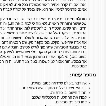
זאת, אם זה יקרה ואהיה ראש ממשלה בכל זאת, לא אקים 
אמנם פרמטר לניסיון אך הוא אינו מעיד על יכולת קבלת ה
תוחלת חיים וריבית:
נניח שאדם פרש ויש ברשותו מיליון 
של עושר ורווחה? האמת: (לא נוח לי לכתוב את זה..) זה תל
חיים יותר שנים, הכסף חייב להספיק לזמן ארוך יותר. עי
החוסכים, בעיקר בגיל הפרישה, לרצים אחרי התשואה. עכש
הברית. מדוע? כי יש תשואה גבוהה! אולם תשואה גבוהה מ
את אלה שחיפשו מקלט מס בקפריסין. שם הבטיחו להם תש
בגיל מבוגר הסבירות שתהפוך לאיש עסקים חובק עולם היא
בבדיחות-דעת כי המרחק המקסימלי שתאפשר לעצמך הו
באוטובוס.) מי לוקח את זה בחשבון עכשיו? זה נכון ואפיל
אך במסע הזה אסור לנו לשכוח: בגיל צעיר הטעויות הן הפ
למסוכנות.
מספר עצות:
אין דבר בעולם שייראה כמובן מאליו.
רוב האנשים פועלים מתוך ראיה מצומצמת.
תמיד חישבו ביצירתיות.
למדו את ההחלטות הכלכליות שלכם.
קחו סיכונים סבירים.