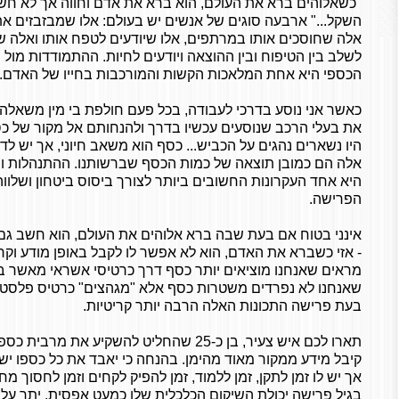
"כשאלוהים ברא את העולם, הוא ברא את אדם וחווה אך לא חש
השקל..." ארבעה סוגים של אנשים יש בעולם: אלו שמבזבזים א
אלה שחוסכים אותו במרתפים, אלו שיודעים לטפח אותו ואלה ש
לשלב בין הטיפוח ובין ההוצאה ויודעים לחיות. ההתמודדות מול 
הכספי היא אחת המלאכות הקשות והמורכבות בחייו של האדם.
כאשר אני נוסע בדרכי לעבודה, בכל פעם חולפת בי מין משאלה ק
את בעלי הרכב שנוסעים עכשיו בדרך ולהנחותם אל מקור של כסף
היו נשארים נהגים על הכביש... כסף הוא משאב חיוני, אך יש לד
אלה הם כמובן תוצאה של כמות הכסף שברשותנו. ההתנהלות 
היא אחד העקרונות החשובים ביותר לצורך ביסוס ביטחון ושלוו
הפרישה.
אינני בטוח אם בעת שבה ברא אלוהים את העולם, הוא חשב גם על
- אזי כשברא את האדם, הוא לא אפשר לו לקבל באופן מודע וקר
מראים שאנחנו מוציאים יותר כסף דרך כרטיסי אשראי מאשר ב
שאנחנו לא נפרדים משטרות כסף אלא "מגהצים" כרטיס פלסטיק
בעת פרישה התכונות האלה הרבה יותר קריטיות.
תארו לכם איש צעיר, בן כ-25 שהחליט להשקיע את
קיבל מידע ממקור מאוד מהימן. בהנחה כי יאבד את כל כספו יש 
אך יש לו זמן לתקן, זמן ללמוד, זמן להפיק לקחים וזמן לחסוך 
בגיל פרישה יכולת השיקום הכלכלית שלו כמעט אפסית. יתר על 