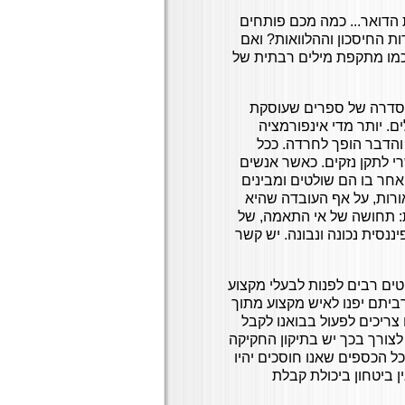
דואר... כמה מכם פותחים
 החיסכון וההלוואות? ואם
 כמו מתקפת מילים רבתית של
א סדרה של ספרים שעוסקת
. יותר מדי אינפורמציה
והדבר הופך לחרדה. ככל
י לתקן נזקים. כאשר אנשים
חר בו הם שולטים ומבינים
ורות, על אף העובדה שהיא
: תחושה של אי התאמה, של
נסית נכונה ונבונה. יש קשר
טים רבים לפנות לבעלי מקצוע
יתם יפנו לאיש מקצוע מתוך
 צריכים לפעול בבואנו לקבל
לצורך בכך יש בתיקון החקיקה
 בשבילנו" כי כל הכספים שאנו חוסכים יהיו
ן ביטחון ביכולת קבלת