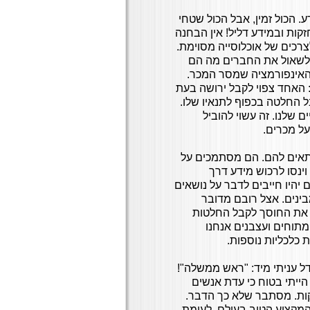
. הכול זמין, אבל הכול שטחי
זקות ובמידע דליל! אין הבחנה
צרכים של אוכלוסייה מסוימת.
 לשאול את החברים מה הם
האינפורמציה שמסר המכר.
א: האחד צפוי לקבל ירושה בעת
ל החלטה בכפוף לתנאיו שלו.
 שלנו. זה עשוי להוביל
ל מכרים.
תאים להם. הם מסתמכים על
וינסו לרכוש מידע דרך
 יהיו חייבים לדבר על נושאים
ינים. אצל רובם מדובר
א את החוסך לקבל החלטות
 מתוחים ועצבנים אנחנו
ת כלכליות נוספות.
ל עניתי מיד: "ראש ממשלה"!
הייתי בטוח כי עדת אנשים
קות. מסתבר שלא כך הדבר.
 המקצוע הטוב בעולם. לעומת