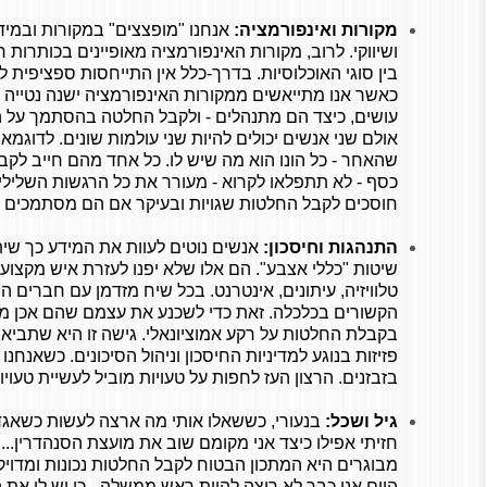
מקורות ואינפורמציה:
אנחנו "מופצצים" במקורות ובמידע
ושיווקי. לרוב, מקורות האינפורמציה מאופיינים בכותרות ח
בין סוגי האוכלוסיות. בדרך-כלל אין התייחסות ספציפית ל
כאשר אנו מתייאשים ממקורות האינפורמציה ישנה נטייה
עושים, כיצד הם מתנהלים - ולקבל החלטה בהסתמך על 
אולם שני אנשים יכולים להיות שני עולמות שונים. לדוגמ
שהאחר - כל הונו הוא מה שיש לו. כל אחד מהם חייב לקב
כסף - לא תתפלאו לקרוא - מעורר את כל הרגשות השליליים
חוסכים לקבל החלטות שגויות ובעיקר אם הם מסתמכים ע
התנהגות וחיסכון:
אנשים נוטים לעוות את המידע כך שי
שיטות "כללי אצבע". הם אלו שלא יפנו לעזרת איש מקצוע 
טלוויזיה, עיתונים, אינטרנט. בכל שיח מזדמן עם חברים הם
הקשורים בכלכלה. זאת כדי לשכנע את עצמם שהם אכן מב
בקבלת החלטות על רקע אמוציונאלי. גישה זו היא שתבי
פזיזות בנוגע למדיניות החיסכון וניהול הסיכונים. כשאנחנו
בזבזנים. הרצון העז לחפות על טעויות מוביל לעשיית טעויו
גיל ושכל:
בנעורי, כששאלו אותי מה ארצה לעשות כשאגד
חזיתי אפילו כיצד אני מקומם שוב את מועצת הסנהדרין... 
מבוגרים היא המתכון הבטוח לקבל החלטות נכונות ומדוי
היום אני כבר לא רוצה להיות ראש ממשלה - כי יש לי את