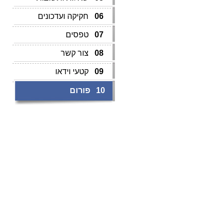
06
חקיקה ועדכונים
07
טפסים
08
צור קשר
09
קטעי וידאו
10
פורום