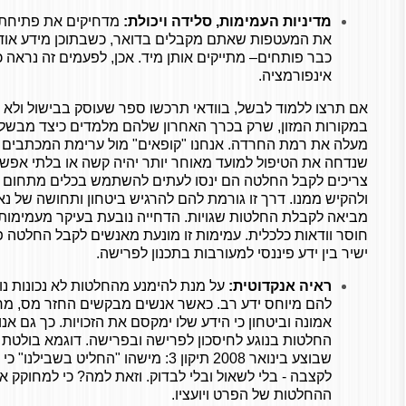
מדיניות העמימות, סלידה ויכולת:
מדחיקים את פתיחת ה
את המעטפות שאתם מקבלים בדואר, כשבתוכן מידע אודות
כבר פותחים– מתייקים אותן מיד. אכן, לפעמים זה נראה
אינפורמציה.
אם תרצו ללמוד לבשל, בוודאי תרכשו ספר שעוסק בבישול ול
במקורות המזון, שרק בכרך האחרון שלהם מלמדים כיצד מבשלים
מעלה את רמת החרדה. אנחנו "קופאים" מול ערימת המכתבים 
שנדחה את הטיפול למועד מאוחר יותר יהיה קשה או בלתי אפשר
צריכים לקבל החלטה הם ינסו לעתים להשתמש בכלים מתחום א
ולהקיש ממנו. דרך זו גורמת להם להרגיש ביטחון ותחושה של נא
מביאה לקבלת החלטות שגויות. הדחייה נובעת בעיקר מעמימות
חוסר וודאות כלכלית. עמימות זו מונעת מאנשים לקבל החלטה פינ
ישיר בין ידע פיננסי למעורבות בתכנון לפרישה.
ראיה אנקדוטית:
על מנת להימנע מהחלטות לא נכונות נו
להם מיוחס ידע רב. כאשר אנשים מבקשים החזר מס, מרב
אמונה וביטחון כי הידע שלו ימקסם את הזכויות. כך גם אנו
החלטות בנוגע לחיסכון לפרישה ובפרישה. דוגמא בולטת 
שבוצע בינואר 2008 תיקון 3: מישהו "החליט
לקצבה - בלי לשאול ובלי לבדוק. וזאת למה? כי למחוקק אי
ההחלטות של הפרט ויועציו.