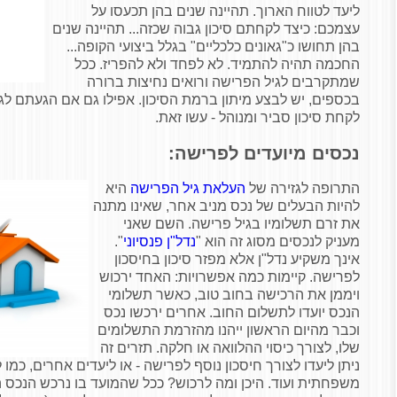
ליעד לטווח הארוך. תהיינה שנים בהן תכעסו על
עצמכם: כיצד לקחתם סיכון גבוה שכזה... תהיינה שנים
בהן תחושו כ"גאונים כלכליים" בגלל ביצועי הקופה...
החכמה תהיה להתמיד. לא לפחד ולא להפריז. ככל
שמתקרבים לגיל הפרישה ורואים נחיצות ברורה
בכספים, יש לבצע מיתון ברמת הסיכון. אפילו גם אם הגעתם לג
לקחת סיכון סביר ומנוהל - עשו זאת.
נכסים מיועדים לפרישה:
התרופה לגזירה של
העלאת גיל הפרישה
היא
להיות הבעלים של נכס מניב אחר, שאינו מתנה
את זרם תשלומיו בגיל פרישה. השם שאני
מעניק לנכסים מסוג זה הוא "
נדל"ן פנסיוני
".
אינך משקיע נדל"ן אלא מפזר סיכון בחיסכון
לפרישה. קיימות כמה אפשרויות: האחד ירכוש
ויממן את הרכישה בחוב טוב, כאשר תשלומי
הנכס יועדו לתשלום החוב. אחרים ירכשו נכס
וכבר מהיום הראשון ייהנו מהזרמת התשלומים
שלו, לצורך כיסוי ההלוואה או חלקה. תזרים זה
ניתן ליעדו לצורך חיסכון נוסף לפרישה - או ליעדים אחרים, כמו ל
משפחתית ועוד. היכן ומה לרכוש? ככל שהמועד בו נרכש הנכס ה