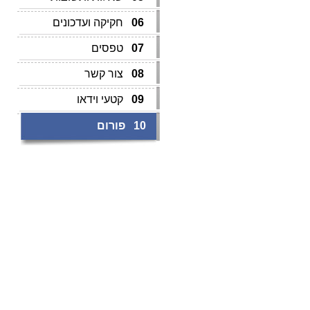
06
חקיקה ועדכונים
07
טפסים
08
צור קשר
09
קטעי וידאו
10
פורום