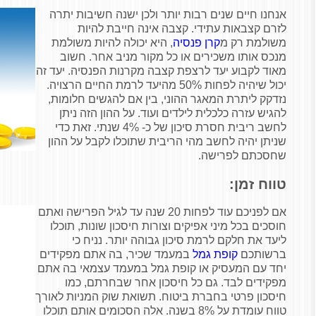
אנחנו חיים שנים רבות יותר ולכן ישנה חשיבות יתרה
לזרם קצבאות עתידי. קצבה אינה חייבת להיות
משולמת רק מ
קרן פנסיה
, היא יכולה להיות משולמת
מנכס אותו משכירים או כל מקור מניב אחר. חשוב
מאוד לקבוע יעד לרצפת קצבה מקרנות הפנסיה. יעד זה
יכול שיהיה לפחות 50% מהיעד לרמת החיים הרצויה.
נזדקק ליתרת המאגר ההוני, בין אם להגשים חלומות,
להגיש עזרה כלכלית לילדים ועוד. על ההון הזה ניתן
לחשב ריבית חסרת סיכון של כ- 4% שנתי. זאת כדי
שניתן יהיה לחשב מהי הריבית שתוכלו לקבל על ההון
שחסכתם לפרישה.
טווח זמן:
אם לפניכם עוד לפחות 20 שנה עד לגיל הפרישה ואתם
חוסכים בכל מיני אפיקים וצורות חיסכון שונות, תוכלו
ליעד את חלקם לרמת סיכון גבוהה יותר. נניח כי
ברשותכם
קופת גמל
במעמד שכיר, בה אתם מפקידים
יחד עם המעסיק או קופת גמל במעמד עצמאי בה אתם
מפקידים לבד. גם כל חיסכון אחר שבחרתם, כמו
חיסכון פרטי בחברת ביטוח. תשואת שוק המניות לאורך
טווח עומדת על 8% בשנה. אלה הסכומים אותם תוכלו