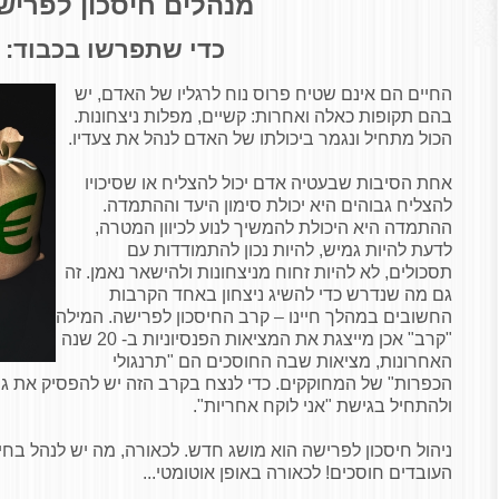
מנהלים חיסכון לפריש
כדי שתפרשו בכבוד:
החיים הם אינם שטיח פרוס נוח לרגליו של האדם, יש
בהם תקופות כאלה ואחרות: קשיים, מפלות ניצחונות.
הכול מתחיל ונגמר ביכולתו של האדם לנהל את צעדיו.
אחת הסיבות שבעטיה אדם יכול להצליח או שסיכויו
להצליח גבוהים היא יכולת סימון היעד וההתמדה.
ההתמדה היא היכולת להמשיך לנוע לכיוון המטרה,
לדעת להיות גמיש, להיות נכון להתמודדות עם
תסכולים, לא להיות זחוח מניצחונות ולהישאר נאמן. זה
גם מה שנדרש כדי להשיג ניצחון באחד הקרבות
החשובים במהלך חיינו – קרב החיסכון לפרישה. המילה
"קרב" אכן מייצגת את המציאות הפנסיוניות ב- 20 שנה
האחרונות, מציאות שבה החוסכים הם "תרנגולי
הכפרות" של המחוקקים. כדי לנצח בקרב הזה יש להפסיק את גי
ולהתחיל בגישת "אני לוקח אחריות".
ניהול חיסכון לפרישה הוא מושג חדש. לכאורה, מה יש לנהל בחי
העובדים חוסכים! לכאורה באופן אוטומטי...