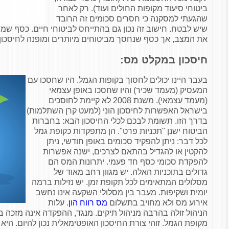
ביטוחי סיעוד מקופות החולים ועוד). רק לאחר
שהגעתי למסקנה כי חסרים סכומים זה הרובד
שיש לבטח. חישוב זה נכון גם בהתייחס לביטוחי חיים. כסף שמ
את המצב, אך כסף שנחסך מביטוחים מיותרים ומופנה לחיסכון
חיסכון במקלט מס:
בעבר היינו יכולים לחסוך בקופות הגמל. היו שחסכו עם
המעסיק (מעמד שכיר) והיו שחסכו באופן עצמאי
(מעמד עצמאי). משנת 2008 לא קיימת לחוסכים
בישראל האפשרות לחיסכון הוני (למעט קרן השתלמות)
בדרך הזו. תשומת לבכם לכלי החיסכון הבא: בחברות
הביטוח ישנן "תכניות פרט". הן מתפקדות כקופת גמל
לכל דבר: ניתן להפקיד סכומים באופן חודשי, ניתן
להקטין או להגדיל בהתאם לצרכים, ישנה אפשרות
להפקדת סכומי כסף חד פעמי. יתרונות המס הם
גדולים בתוכניות האלה. יש מגוון רחב מאוד של
מסלולים המתאימים לכל תקופת זמן. יש נזילות ברמה
יומית ושקיפות. מעבר בין מסלולי השקעה אינו נחשב
אירוע מס ולא מחויב בתשלום
מס רווח הון
. עלות
הניהול זולה בהרבה מניהול תיקים. מנגד, ההפקדה אינה מזכה
מקופת הגמל. זוהי צורת החיסכון האופטימאלית נכון להיום. הי