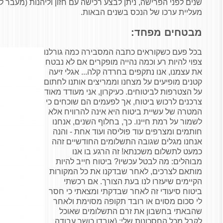
שנים לפני הפרישה, ניתן לבצע רכישה עם חזון וליהנות (מעבר 
מעליית ערכו של הנכס בשנים הבאות.
מבטחים מפחד:
בכל פעם כשקוראים כתבה המסבירה כמה גורלנו
צפוי להיות רע וכמה נהייה מופקרים אם לא נבטח
את עצמנו, אנו נתקפים בחרדה קלה... אגלי זיעה
קטנים מופיעים על מצחנו וממריצים אותנו לחתום
על הצטרפות לביטוחים. כעיקרון, אני מעודד מאוד
צרכנים לרכוש ביטוח, אך לפעמים הם שוכחים כי
המטרה של עשיית ביטוח היא אינה להרוויח אלא
לשמור על רמת חיינו. כך, בחלוף השנים, אנחנו
חותמים ומצרפים עוד פוליסה ועוד אחת - והנה
אנחנו מגלים שגובה התשלומים החודשיים זהה
כמעט לתשלום משכנתא! זה הרגע בו אנו
מבוהלים: מה לבטל עכשיו? ביטוח חייב להיות
מותאם לצרכים, לאחר שבדקנו את כל המקורות
הקיימים שיעזרו לנו בעת הצורך. אם רכשתי
ביטוח סיעודי זה לאחר שבדקתי ומצאתי כי חסר
לי סכום מסוים או רובד תקופה מסוימת ולאחר
שהבאתי בחשבון את זרם התשלומים שאוכל
לקבל מכל החסכונות שלי: (אובדן כושר עבודה,