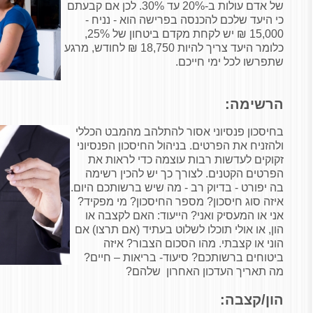
של אדם עולות ב-20% עד 30%. לכן אם קבעתם
כי היעד שלכם להכנסה בפרישה הוא - נניח -
15,000 ₪ יש לקחת מקדם ביטחון של 25%,
כלומר היעד צריך להיות 18,750 ₪ לחודש, מרגע
שתפרשו לכל ימי חייכם.
הרשימה:
בחיסכון פנסיוני אסור להתלהב מהמבט הכללי
ולהזניח את הפרטים. בניהול החיסכון הפנסיוני
זקוקים לעדשות רבות עוצמה כדי לראות את
הפרטים הקטנים. לצורך כך יש להכין רשימה
בה יפורט - בדיוק רב - מה שיש ברשותכם היום.
איזה סוג חיסכון? מספר החיסכון? מי מפקיד?
אני או המעסיק ואני? הייעוד: האם לקצבה או
הון, או אולי תוכלו לשלוט בעתיד (אם תרצו) אם
הוני או קצבתי. מהו הסכום הצבור? איזה
ביטוחים ברשותכם? סיעוד- בריאות – חיים?
מה תאריך העדכון האחרון שלהם?
הון/קצבה: