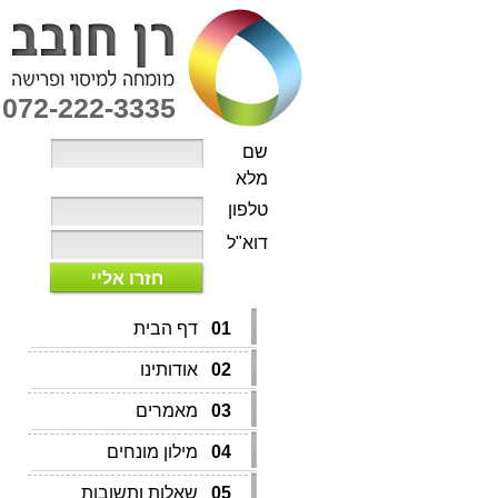
072-222-3335
שם
מלא
טלפון
דוא"ל
חזרו אליי
01
דף הבית
02
אודותינו
03
מאמרים
04
מילון מונחים
05
שאלות ותשובות