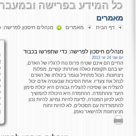
כל המידע בפרישה ובמעבר 
מאמרים
דף הבית
מאמרים
מנהלים חיסכון לפרישה: 
מנהלים חיסכון לפרישה: כדי שתפרשו בכבוד
י
יום שני 24 יוני 2013
ד
החיים הם אינם שטיח פרוס נוח לרגליו של האדם,
מ
יש בהם תקופות כאלה ואחרות: קשיים, מפלות
כ
ניצחונות. הכול מתחיל ונגמר ביכולתו של האדם
ב
לנהל את צעדיו. אחת הסיבות שבעטיה אדם יכול
ד
להצליח או שסיכויו להצליח גבוהים היא יכולת סימון
פ
היעד וההתמדה. ההתמדה היא היכולת להמשיך
ה
לנוע לכיוון המטרה, לדעת להיות גמיש, להיות נכון
ע
להתמודדות עם תסכולים, לא להיות זחוח
מניצחונות ולהישאר נאמן.