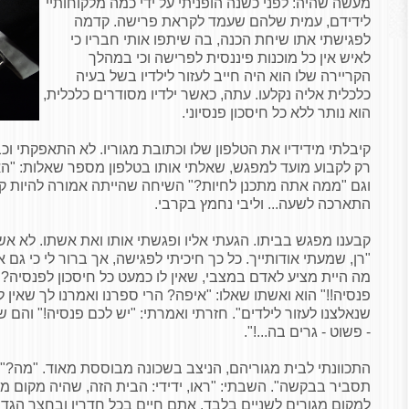
מעשה שהיה: לפני כשנה הופניתי על ידי כמה מלקוחותיי
לידידם, עמית שלהם שעמד לקראת פרישה. קדמה
לפגישתי אתו שיחת הכנה, בה שיתפו אותי חבריו כי
לאיש אין כל מוכנות פיננסית לפרישה וכי במהלך
הקריירה שלו הוא היה חייב לעזור לילדיו בשל בעיה
כלכלית אליה נקלעו. עתה, כאשר ילדיו מסודרים כלכלית,
הוא נותר ללא כל חיסכון פנסיוני.
קיבלתי מידידיו את הטלפון שלו וכתובת מגוריו. לא התאפקתי ו
רק לקבוע מועד למפגש, שאלתי אותו בטלפון מספר שאלות: "האם
וגם "ממה אתה מתכנן לחיות?" השיחה שהייתה אמורה להיות קצ
התארכה לשעה... וליבי נחמץ בקרבי.
קבענו מפגש בביתו. הגעתי אליו ופגשתי אותו ואת אשתו. לא 
"רן, שמעתי אודותייך. כל כך חיכיתי לפגישה, אך ברור לי כי גם
מה היית מציע לאדם במצבי, שאין לו כמעט כל חיסכון לפנסיה?"
פנסיה!!" הוא ואשתו שאלו: "איפה? הרי ספרנו ואמרנו לך שאין ל
שנאלצנו לעזור לילדים". חזרתי ואמרתי: "יש לכם פנסיה!" והם שא
- פשוט - גרים בה...!".
התכוונתי לבית מגוריהם, הניצב בשכונה מבוססת מאוד. "מה?" 
תסביר בבקשה". השבתי: "ראו, ידידי: הבית הזה, שהיה מקום
למקום מגורים לשניים בלבד. אתם חיים בכל חדריו ובחצר הגדו