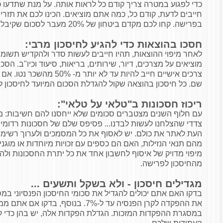
כדי לפגוע במטרה צריך קודם כל לראות אותה. על מנת שתדעו
חייבים לדעת, קודם כל, כמה אתם מוציאים. הכינו לכם את תזרי
בפרישה. קחו לכם מקדם ביטחון של 20% מעבר לסכום שקיבלתם.
חסכו בהוצאות כדי להגיע לחיסכון מרבי:
לאחר מיפוי ההוצאות, תהיו חייבים לעשות סדר ולהקדיש תשו
מוציאים על מצרכים, דיור, שירותים, בריאות, סיעוד וכיו"ב. ה
צרכים אישיים חייב להיות עד לא י
שם. כל חיסכון בהוצאה שקול להגדלת הסכום המיועד לחיסכון ל
ריכוז חסכונות ב"טלאי על טלאי":
עם חלוף השנים מצטברים סכומים שלא ייחסנו להם חשיבות: ממ
צדדי שהצלחנו לעשות לבדנו... פסיפס שלם של חסכונות רדומ
העת לאתר את כולם. יש לאסוף את כל המסמכים ולערוך רשימה
מהם תנאי הנזילות, האם הם כספים עם זכויות מיוחדות או מוג
מיפוי מדויק של איסוף לחשבון אחד את כל יתרת החסכונות ול
מהחיסכון לפרישה.
מגדילים חיסכון - ולא בשקל ותשעים ...
בדקו האם אתם יכולים להגדיל את סכומי החיסכון הפנסיוני במס
את ההפקדה לקרן הפנסיה עד ל-7%. בנוסף, 
במסגרת ההפקדות המזכות. הגדלת הפקדות אלה, יש בהן כדי ל