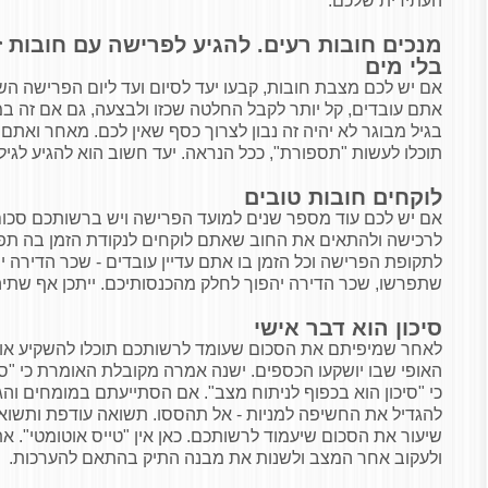
העתידית שלכם.
מנכים חובות רעים. להגיע לפרישה עם חובות ז
בלי מים
אם יש לכם מצבת חובות, קבעו יעד לסיום ועד ליום הפרישה הש
אתם עובדים, קל יותר לקבל החלטה שכזו ולבצעה, גם אם זה במ
בגיל מבוגר לא יהיה זה נבון לצרוך כסף שאין לכם. מאחר ואתם ל
תוכלו לעשות "תספורת", ככל הנראה. יעד חשוב הוא להגיע לגיל
לוקחים חובות טובים
אם יש לכם עוד מספר שנים למועד הפרישה ויש ברשותכם סכום 
לרכישה ולהתאים את החוב שאתם לוקחים לנקודת הזמן בה תפרשו
לתקופת הפרישה וכל הזמן בו אתם עדיין עובדים - שכר הדירה 
שתפרשו, שכר הדירה יהפוך לחלק מהכנסותיכם. ייתכן אף שתיהנו
סיכון הוא דבר אישי
לאחר שמיפיתם את הסכום שעומד לרשותכם תוכלו להשקיע אות
האופי שבו יושקעו הכספים. ישנה אמרה מקובלת האומרת כי "סיכו
כי "סיכון הוא בכפוף לניתוח מצב". אם הסתייעתם במומחים וה
להגדיל את החשיפה למניות - אל תהססו. תשואה עודפת ותשואת 
שיעור את הסכום שיעמוד לרשותכם. כאן אין "טייס אוטומטי". א
ולעקוב אחר המצב ולשנות את מבנה התיק בהתאם להערכות.