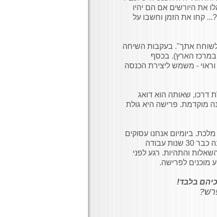
לו את היורשים אם הם יהיו
להם את הבית?... קחו את הזמן וחשבו על
 לשוחח אתך". בעקבות השיחה
במרכז הארץ). בכסף
ראוי - משמש ליצירת הכנסה
 דרכו, שאותה הוא דואג
ה מוקדמת. פרישה היא גולת
 מלכת. ביומיום אנחנו עסוקים
בעיקר בתכנון של הטווח הקצר. הזמן החולף הוא שמזכיר לנו: הנה כבר 30 שנות עבודה
השאלות והתהיות. רגע לפני
כיהם בלבד!
פרש?