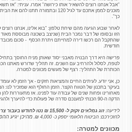
"אבל אנחנו רוצים להשאיר אותו כירושה" אמרו. עניתי: "אז תשא
מוכנים לממן אתכם עד לגיל 120 ובתמורה תתנו 
כך".
לאחר שבוע הגיעה מהם שיחת טלפון: "בוא אלינו, אנחנו רוצים
הזו ובסופו של דבר נמכר הבית (שניצב בשכונה מבוססת מאוד 
שהתקבל הם רכשו דירה למחייתם ויתרת הכסף - סכום מכובד ו
חודשית.
פרישה היא דרך הבנויה מאבני יסוד שאותן מניח החוסך בתחילת
לטפח, לסלול ולהרחיב עם השנים. זה תהליך שדורש מאתנו הכנ
הכותרת של התהליך: רצף של מעשים מכוונים למטרה.
כן, אני יודע. לעיתים החיים והמציאות חזקים - אך הזמן לא עומד
מאחורינו ופחות שנים של עבודה עוד לפנינו. אז מתעוררות להן 
הדקה ה-90 הכנתי למענכם סדרה של פעולות כדי להיערך ולהגיע מוכנים לפרישה.
לידיעה:
זוג גמלאים זקוק ל- 15,500
₪
נטו לחודש בעבור צר
מהיכן יגיע הה
להזכירכם: הביטוח הלאומי יספק כ- 4,000 ₪.
מכוונים למטרה: