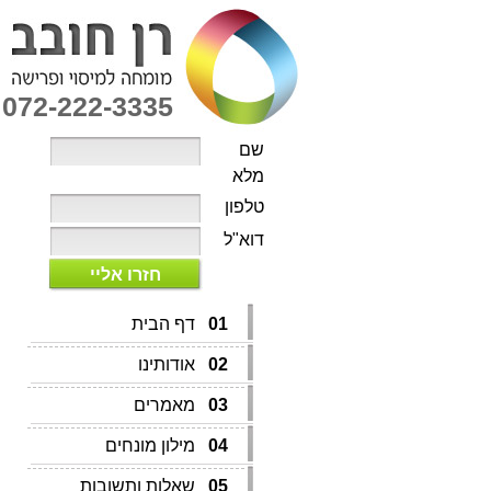
072-222-3335
שם
מלא
טלפון
דוא"ל
חזרו אליי
01
דף הבית
02
אודותינו
03
מאמרים
04
מילון מונחים
05
שאלות ותשובות