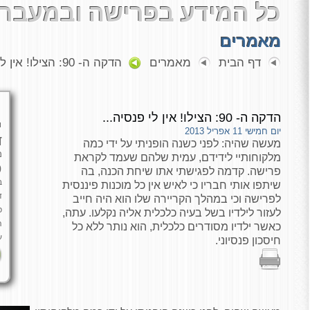
כל המידע בפרישה ובמעבר 
מאמרים
דף הבית
מאמרים
הדקה ה- 90: הצילו! אין לי פנסיה...
הדקה ה- 90: הצילו! אין לי פנסיה...
י
יום חמישי 11 אפריל 2013
ד
מעשה שהיה: לפני כשנה הופניתי על ידי כמה
מ
מלקוחותיי לידידם, עמית שלהם שעמד לקראת
כ
פרישה. קדמה לפגישתי אתו שיחת הכנה, בה
ב
שיתפו אותי חבריו כי לאיש אין כל מוכנות פיננסית
ד
לפרישה וכי במהלך הקריירה שלו הוא היה חייב
פ
לעזור לילדיו בשל בעיה כלכלית אליה נקלעו. עתה,
ה
כאשר ילדיו מסודרים כלכלית, הוא נותר ללא כל
ע
חיסכון פנסיוני.