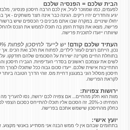
הבית שלכם = הפנסיה שלכם
לפעמים, כמו שמוזכר לעיל, אין לכם הרבה חיסכון פנסיוני, מלבד
יגיע והחדרים יהיו ריקים. הגינה כבר אינה חצר משחקים - אך 
יחולו שינויים. במקרה שבו אתם מבינים כי הכספים שיש ברשות
פרישה, מצאו את
נקודת הזמן בה תוכלו לממש את הנכס ולהחליפ
שיוותרו ייועדו לתוכנית פרישה.
העתיד שלכם קודם!
יש לייעד לחיסכון לפחות 20% מהכנסה נטו!
נכון, הייתם רוצים לעזור לילדים, לפתוח את הלב ואת הכיס. אך 
בתוחלת החיים מקרינה ישירות על הסכומים שלהם תזדקקו. על כן
לשים את עצמכם ראשונים בסדרי העדיפויות. הגבירו חיסכון והת
התחייבות אישית שלכם. ייעדו סכום גבוה ככל שתוכלו לצורך הדב
חיסכון מסלול הוני במנגנון דחיית מס. זוהי הדרך הטובה ביותר 
לקראת הפרישה.
ירושות צפויות:
מוות הוא חלק מהחיים... אם צפויה לכם ירושה, נסו להעריך מה
הפחיתו כ-20%. זה הסכום אליו תוכלו להתייחס כסכום הצ
כחלק מהחיסכון שישמש אתכם בפרישה.
יועץ אישי:
בתחומים שבהם אין לי ממש הבנה אני מסתייע באנשי מקצוע. זה