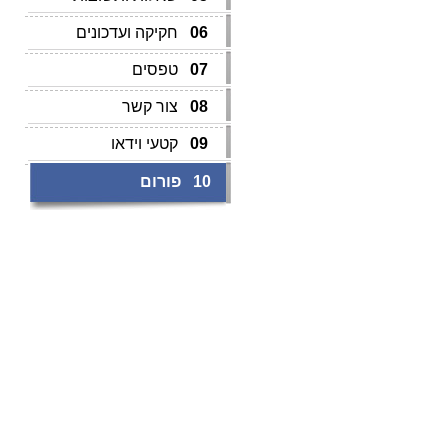
06
חקיקה ועדכונים
07
טפסים
08
צור קשר
09
קטעי וידאו
10
פורום