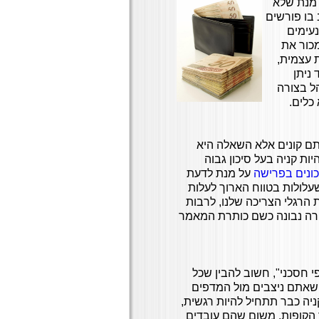
 מנת שלא
בו פורשים
עימים
מכור את
 עצמית,
ניתן
הל בצורה
כלים.
תם קונים אלא השאלה היא
ות קניה בעל סיכון גבוה
כונים בפרישה
על מנת לדעת
לולות בטווח הארוך לעלות
ת הרגלי הצריכה שלנו, לרבות
ורה נבונה כשם כותרת המאמר
י חסכני", חשוב להבין שכל
 שאתם ניצבים מול המדפים
ניה כבר תתחיל להיות רגשית,
הקופות, משום שהם עובדים