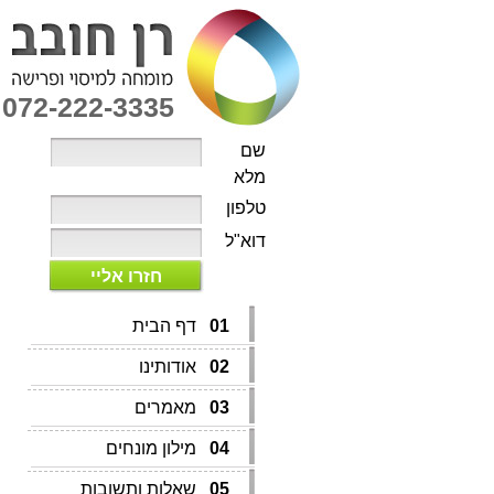
072-222-3335
שם
מלא
טלפון
דוא"ל
חזרו אליי
01
דף הבית
02
אודותינו
03
מאמרים
04
מילון מונחים
05
שאלות ותשובות