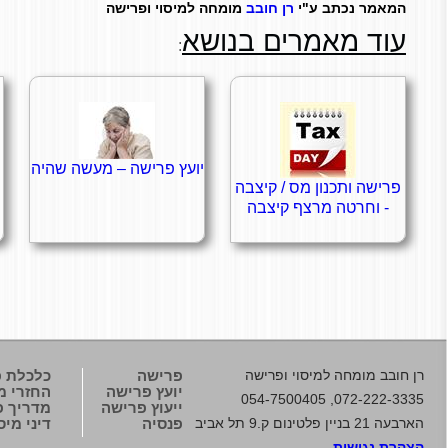
המאמר נכתב ע"י
רן חובב
מומחה למיסוי ופרישה
עוד מאמרים בנושא
:
יועץ פרישה – מעשה שהיה
פרישה ותכנון מס / קיצבה
- וחרטה מרצף קיצבה
רן חובב
מומחה למיסוי ופרישה
פרישה
כלכלת 
יועץ פרישה
החזרי מ
072-222-3335, 054-7500405
ייעוץ פרישה
מדריך פנ
הארבעה 21 בניין פלטינום ק.9 תל אביב
פנסיה
דיני מיס
הצהרת נגישות