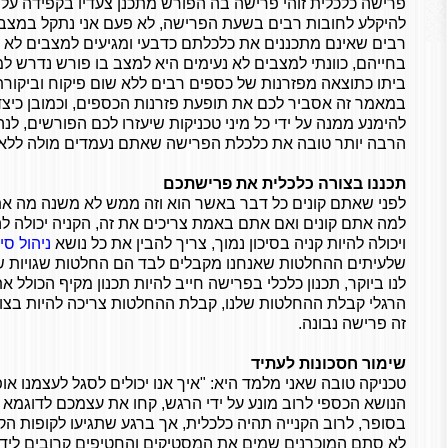
פרישה כלכלית זוהי פרישה בה הפורש מתכנן צעדיו בקפידה על
להיקלע לחובות רבים בשעת הפרישה, לא פעם אני נתקל במצב 
רבים שאינם מתכננים את כלכלתם כדבעי ומגיעים למצבים לא נ
בחייהם, כוונתי למצבים לא נעימים היא למצב בו פורש נדרש ל
ביתו כתוצאה מפזרנות של כספים רבים ללא שום פיקוח וביקורת
במאמר זה אסביר לכם את תופעת פזרנות הכספים, וכמובן כיצד 
להימנע ממנה על ידי כל מיני טכניקות שיעזרו לכם הפורשים, לנ
הרבה יותר טובה את כלכלת הפרישה שאתם נעמדים מולה ללא 
תכננו בצורה כלכלית את פרישתכם
לפני שאתם קונים כל דבר באשר הוא וזה ממש לא משנה מה א
למה אתם קונים ואם אתם באמת צריכים את זה, הקניה יכולה להי
ויכולה להיות קניה בסיכון נמוך, צריך להבין את כל נושא
ניהול סי
שלעיתים ההחלטות שאנחנו מקבלים לבד הם החלטות שגויות שע
לנו ביוקר, תכנון כלכלי בפרישה חייב להיות תכנון מקיף הכולל א
הרגלי קבלת ההחלטות שלנו, קבלת ההחלטות צריכה להיות בצ
זה פרישה נבונה.
שימור חסכונות לעתיד
טכניקה טובה שאני מלמד היא: "איך אנו יכולים לסגל לעצמנו אופ
הנושא הכספי לרוב מונע על ידי הרגש, קחו את עצמכם לדוגמא
בסופר, לרוב הקנייה תהיה כלכלית, אך ברגע שתגיעו לקופות הק
לא סתם המוכרנים שמים את המסטיקים והחטיפים קרובים ליד 