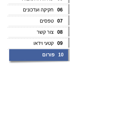
06
חקיקה ועדכונים
07
טפסים
08
צור קשר
09
קטעי וידאו
10
פורום