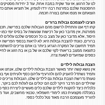
לנו על הרגש, אז עוד שקית במבה אחת
החסכונות שלכם בפזרנות רבה ירדו לטמיון, אל תוציאו אותם כדי
הוצאתם אז מנפו אותם בצורה חכמה.
הציבו לעצמכם גבולות ברורים
קחו דף ועט והתחילו לרשום מהם הגבולות שלכם בפרישה, תכננ
מפורטת, אין מדובר כאן על רכישות שנעשות על בסיס יומי כמו 
היסוד, אלא מדובר כאן על מצב בו כל הכספים שלכם עלולים ל
ברורים, כוונתי להצבת גבולות היא: לא לראות בכספי הפרישה 
תמיד תחשבו על המקרה הגרוע ביותר בו אתם צריכים להשתמש 
כתוצאה ממצב בריאותי לקוי שלכם או של בן או בת הזוג או לחילו
כספים שמיועדים לשעת צרה.
הצבת גבולות לילדים
אין נושא קשה יותר מאשר הצבת גבולות לילדים שלנו, אנחנו או
ותמיד נשתדל להעניק להם ולהרעיף עליהם כסף ולעיתים אף בכ
טעות! נדרשת הצבת גבולות גם לילדים שלנו, הגבולות צריכים 
שהילדים הם הדבר היקר לכם הם יכולים גם לעלות לכם ביוקר,
כלכלית כיצד להקנות לילדים שלכם כלים מעשיים ליצירת כסף כ
במכללה מקצועית כמו: לימודי חשמלאי, טכנאי מחשבים, ועוד מק
להוריד מעצמכם הרבה מאוד נטל כלכלי כספי.