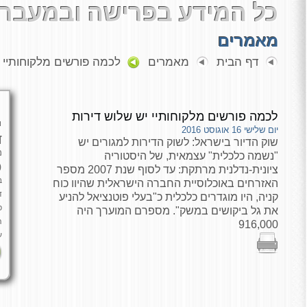
כל המידע בפרישה ובמעבר 
מאמרים
דף הבית
מאמרים
לכמה פורשים מלקוחותיי י
לכמה פורשים מלקוחותיי יש שלוש דירות
י
יום שלישי 16 אוגוסט 2016
ד
שוק הדיור בישראל: לשוק הדירות למגורים יש
מ
"נשמה כלכלית" עצמאית, של היסטוריה
כ
ציונית-נדלנית מרתקת: עד לסוף שנת 2007 מספר
ב
האזרחים באוכלוסיית החברה הישראלית שהיוו כוח
ד
קניה, היו מוגדרים כלכלית כ"בעלי פוטנציאל להניע
פ
את גל ביקושים במשק". מספרם המוערך היה
ה
916,000
ע