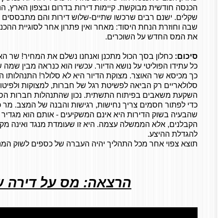
הכנסה חודשית מבוקשת. קיימות דירות בדרום ובצפון הארץ, ה
שקלים. ישנם רבים שרכשו שתיים-שלוש דירות והם מתבססים על
שבה וחוזרת הנחת היסוד: מאחר ואין פתרון אחר לסוגיית ההכנ
את המס החדש על השוכרים.
סיכום:
כחלון בסך הכול מתכנן ואנחנו נשלם את המחיר! שר הא
כל עתידו הפוליטי על נושא הדיור. עכשיו הוא כנראה מבין שמה
כך מכיסא שר האוצר. מצוקת הדיור היא לא סלולר! התנהלותו הת
סלולאריים רק הביאה לפשיטת רגל של חברות, למצוקות ולפיטור
השקעת משאבים בפיתוח התשתית. נכון שהתנהלות חברות הסלו
כדי לפתור חסמים צריך נחישות, רגישות והבנה של המצב. מר כ
שהבעיה בשוק הדירות היא אינם המשקיעים - אותם הוא מגדיר כ"
הקבלנים, אלא הממשלה עצמה. היא זו שעומדת מנגד ואינה מקד
להגדלת ההיצע.
תוצא צפוי אחר מכל התהליך יהיה העברה של כספים לשוק המני
הרצאה: מס על דירה ש