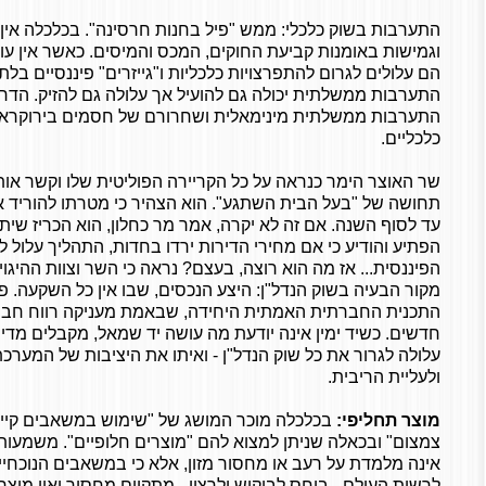
התערבות בשוק כלכלי: ממש "פיל בחנות חרסינה". בכלכלה אין 
וגמישות באומנות קביעת החוקים, המכס והמיסים. כאשר אין עוש
הם עלולים לגרום להתפרצויות כלכליות ו"גייזרים" פיננסיים בלתי 
התערבות ממשלתית יכולה גם להועיל אך עלולה גם להזיק. הדרך
התערבות ממשלתית מינימאלית ושחרורם של חסמים בירוקראטי
כלכליים.
שר האוצר הימר כנראה על כל הקריירה הפוליטית שלו וקשר אותה
עד לסוף השנה. אם זה לא יקרה, אמר מר כחלון, הוא הכריז שי
הפתיע והודיע כי אם מחירי הדירות ירדו בחדות, התהליך עלול 
הפיננסית... אז מה הוא רוצה, בעצם? נראה כי השר וצוות ההיגוי
מקור הבעיה בשוק הנדל"ן: היצע הנכסים, שבו אין כל השקעה. פרוי
התכנית החברתית האמתית היחידה, שבאמת מעניקה רווח חברתי
חדשים. כשיד ימין אינה יודעת מה עושה יד שמאל, מקבלים מדיני
עלולה לגרור את כל שוק הנדל"ן - ואיתו את היציבות של המערכת
ולעליית הריבית.
מוצר תחליפי:
בכלכלה מוכר המושג של "שימוש במשאבים קיי
צמצום" ובכאלה שניתן למצוא להם "מוצרים חלופיים". משמעו
אינה מלמדת על רעב או מחסור מזון, אלא כי במשאבים הנוכחיי
לרשות העולם - ביחס לביקוש ולרצון - מתקיים מחסור ואין מוצר