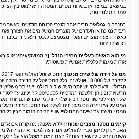
במשאב, במוצר או בשרות מסוים. המטרה היא לנווט בין הצרכים
פתרונות למחסור.
בהנחה כי גמלאים תרים אחר מוצרי הכנסה חודשית, כאשר מ
ריבית נמוכה או העדרם של מוצרים המשלימים את הצורך ואת ה
כאשר היצע המוצרים האלה מצטמצם לנכסי דלא ניידי בלבד, זורמי
רכישת דירות.
מי הוא האשם בעליית מחירי הנדל"ן? המשקיעים?
או קובעי
אודות מגמות כלכליות אנושיות פשוטות?
מס על דירה שלישית: מנגנון
לתקרה של 18,000 ₪ לשנה. כלל המס יוטל על הדירה הזו
הגדול"- יודעת למי יש יותר משלוש דירות ולמי יש יותר משליש 
של הארץ לפי שווי מטר רבוע של דירות. מי שברשותם יותר משלוש
המס על איזו דירה הם מעוניינים לשלם את המס. במידה ובעלי הד
המס ייחשבו את שיעור המס לפי שוויי הדירה הנמוך מבין כל הדי
קיימים מספר מצבים שנותרו ללא מענה:
מה קורה אם אדם 
האם יינתן לו זמן סביר להחליט, אם ירצה למכור את הדירה? מ
השנה והחליט להשאיר אותה? האם המס המוטל הוא על חלק יחס