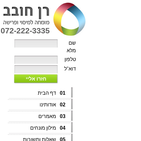
072-222-3335
שם
מלא
טלפון
דוא"ל
חזרו אליי
01
דף הבית
02
אודותינו
03
מאמרים
04
מילון מונחים
05
שאלות ותשובות