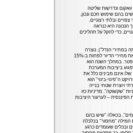
וואקום ונדרשות שליטה
ים בהם שימוש חכם ונכון,
צפויים ובלתי רצוניים.
 הנכונה היא כנראה
ים, כדי להקל על תהליכים
 במחירי הנדל"ן. נוצרה
תחושה של "בעל הבית השתגע". הוא הצהיר כי מטרתו להוריד את מחירי הדיור לפחות ב-15%
תפטר. במהלך השנה הוא
לפגוע ביציבות המערכת
 שלו אינם מבינים כלל את
קט ה"פינוי-בינוי" הוא
 ויוצרת שטחי בנייה
ות "שקשוקה". מדיניות כזו
 הפיננסית – לערעור היציבות
מים", בכאלה "שיש בהם
ת המילה "מחסור" בכלכלה
ם ובכלים שעומדים כרגע
 חלופי. כך מתקיים מחסור