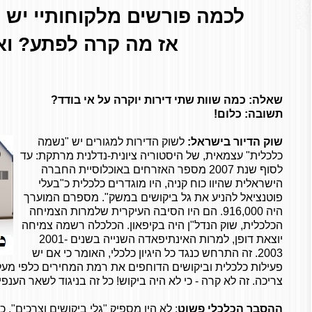
לכמה פורשים מלקוחותיי יש 
אז מה קרה לפתע? וא
שאלה: כמה שוות שתי דירות יוקרה על אי בודד?
תשובה: כלום!
שוק הדיור בישראל:
לשוק הדירות למגורים יש "נשמה
כלכלית" עצמאית, של היסטוריה ציונית-נדלנית מרתקת: עד
לסוף שנת 2007 מספר האזרחים באוכלוסיית החברה
הישראלית שהיוו כוח קניה, היו מוגדרים כלכלית כ"בעלי
פוטנציאל להניע את גל ביקושים במשק". מספרם המוערך
היה 916,000. הם היו הסיבה העיקרית שלמרות הצמיחה
הכלכלית, שוק הנדל"ן היה בקיפאון. הכלכלה רשמה צמיחה
יוצאת דופן, למרות האינתיפאדה השנייה בשנים 2001-
2003. זה התרחש כנגד כל היגיון כלכלי, האומר כי אם יש
פעילות כלכלית וביקושים הדוחפים את רמת המחירים כלפי מעל
צריכה. זה לא קרה - כי לא היה ביקוש! כל זה בניגוד לשאר הענ
ההסבר הכלכלי פשוט
: לא היו מספיק "גלי ביקושים וצרכים",