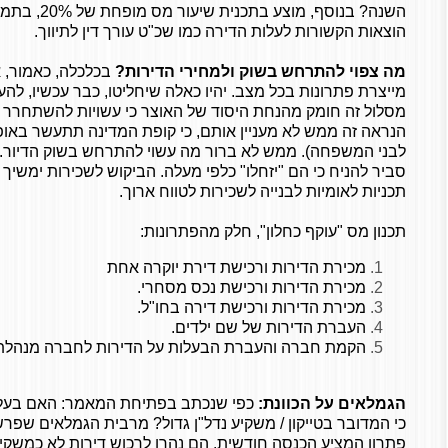
השנה? בנוסף, מ
הוצאות הקשורות לעלות הדירה כמו שכ"ט עורך דין לתיווך.
מה צפוי להתרחש בשוק ולמחירי הדירות?
בכלכלה, כאמור, א
מייצרת פתרונות בכל מצב. יהיו כאלה שיחליטו, כבר עכשיו, להע
מסלול זה חומק מהנחת היסוד של האוצר כי עשויות להשתחרר א
הנראה זה ממש לא מעניין אותם, כי קופת המדינה תתעשר באו
לבני המשפחה). ממש לא ברור מה עשוי להתרחש בשוק הדיור. 
סביר להניח כי הם "יזחלו" כלפי מעלה. הביקוש לשכירות ימשיך 
תכניות לאומיות לבנייה לשכירות לטווח ארוך.
תכנון מס "עוקף כחלון", חלק מהפתרונות:
מכירת הדירות ורכישת דירת יוקרה אחת
מכירת הדירות ורכישת נכס מסחרי.
מכירת הדירות ורכישת דירה בחו"ל.
העברת הדירות של שם ילדים.
הקמת חברה והעברת הבעלות על הדירות לחברה מנהלת
הגמלאים על הכוונת:
כי המדובר בטייקון / משקיע נדל"ן גדול? מרבית הגמלאים שפר
פתרון המציע הכנסה חודשית. הם נהרו לרכוש דירות לא כמשקי