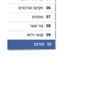
06
חקיקה ועדכונים
07
טפסים
08
צור קשר
09
קטעי וידאו
10
פורום