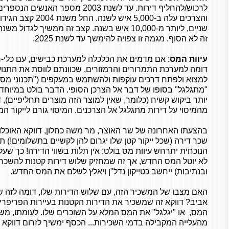
לרכוש/להחליף דירות. עד לשנת 2003 מספ
והצרכים עלה ב-5,000 אי
שניים, ליותר מ-10,000 איש בשנה. קצב זה ממשיך ל
זה לא הסוף. מגמה זו צפויה להימשך עד לשנת 2025.
עיוות המס
: אם מדמים את הכלכלה למערכת כבישים, עם כלי-ר
דומה למערכת התמרורים והרמזורים, שכוונתם לווסת את התנו
למצוא ולפתח דרכים עוקפות ולהשתמש במעקפים ("תכנוני מס")
"מתגלגל" בסופו של דבר אל הצרכן הסופי. הדבר בולט במיוחד
יותר ביקוש קשיח (כלומר, שאין למוצר הזה מוצרים תחליפיים), ד
מהמיסוי על דירות מתגלגל אל הצרכנים. המיסוי גורם לייקור המ
בהצעתו האחרונה של שר האוצר, מר משה כחלון, דווקא האוכל
שכר דירה (שכל ייקור קטן שלו יגרום להן לקשיים בתשלומים!)
הנוכחית יתרחש עיוות מס בולט: אין תלות בשווי הדירה! כך שע
לא יוטל המס החדש, אך זה שמחזיק שלוש דירות קטנות להשכר
ובנתיבות) ייחשב כטייקון נדל"ן ויאלץ לשלם את המס החדש.
האם מצבו של המשכיר הזה, עם שלוש הדירות שלו, דומה לזה
אביב? דווקא זה שמשכיר את הדירות הקטנות בעיירות הפריפ
המס, או "יגלגל" את המס המלא על השוכרים שלו. לעומתו, מש
מהעלייה המקבילה בדמי השכירות... הכסף ימשיך לזרום דווקא ל