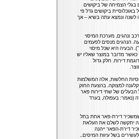
ר האנשים הנספרים בגלי הצמיחה של ביקושים
ש לשנה. החל משנת 2004 קצב הגידול באוכלוסיית ביקושים גדל פי
גדול משנה לשנה ונמצא עתה בשיא – אך
כב ונהגים, מערכת המיסוי
עה. הנהגים מנסים לפעמים
. הבעיה היא שכל מיסוי
 כאשר מדובר במוצר שאליו יש
וגמת דירות. חלק גדול
וצר.
וסיות החלשות, אלה המשלמות
 תקלענה למצוקה. בהצעת החוק
ל הבעלים של שתי דירות פאר
ה (נאמר: בעפולה, בערד
 שמשכיר דירת-פאר אחת בתל
ריה יתקשה לשלם את העלאת
כיר דירת-הפאר ייהנה
עשירים בשל עיוות המיסים..