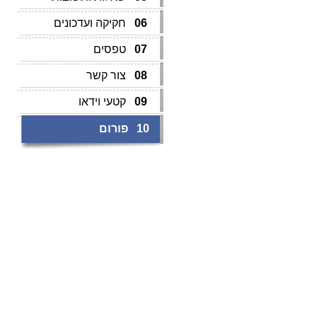
06
חקיקה ועדכונים
07
טפסים
08
צור קשר
09
קטעי וידאו
10
פורום