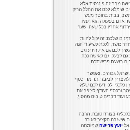
רישה מבחינה פיננסית אלא
ים שימלא לכם את החלל הריק
תשבו בבית בחוסר מעש
שר אדם בפעולה הוא תמיד
רדוף אחריו בכל שעה ושעה.
נים שלכם: זה יכול להיות
דר כושר, ללכת לשיעורי יוגה
העשיר לכם גם את הידע וגם
 גם לבעל וגם לאישה ככה
בים בשעת פרישתכם.
ישראל גבוהים, ואפשר
א צריך לבזבז יותר מדי כסף
כלכלי, לכן דעו לכם שלא
מר ובכסף העודף לצ'פר את
בע ועוד דברים טובים מהסוג
לכלית בצורה טובה, הרבה
ם שיש לנו תקציב לא רק
 אל
יועץ פרישה
שמומחה