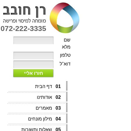
072-222-3335
שם
מלא
טלפון
דוא"ל
חזרו אליי
01
דף הבית
02
אודותינו
03
מאמרים
04
מילון מונחים
05
שאלות ותשובות