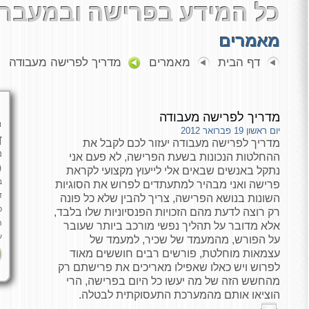
כל המידע בפרישה ובמעבר 
מאמרים
דף הבית
מאמרים
מדריך לפרישה מעבודה
מדריך לפרישה מעבודה
י
יום ראשון 19 פברואר 2012
ד
מדריך לפרישה מעבודה יעזור לכם לקבל את
מ
ההחלטות הנכונות בשעת הפרישה, לא פעם אני
כ
נתקל באנשים שבאים אלי לייעוץ מקצועי לקראת
ב
פרישה ואני מבהיר למתעתדים לפרוש את הסוגיות
ד
השונות בנושא הפרישה, צריך להבין שלא כל פונה
פ
רק רוצה לדעת מהם הזכויות הפנסיוניות שלו בלבד,
ה
אלא מדובר על תהליך נפשי מורכב ביותר שעובר
ע
על הפורש, מהמעמד של שכיר, למעמד של
עצמאות מוחלטת, פורשים רבים חוששים מאוד
לפרוש ויש כאלו שאפילו מאריכים את פרישתם רק
מהחשש הזה של מה יעשו כל היום בפרישה, הרי
הוציאו אותם מהמערכת התעסוקתית לבטלה.