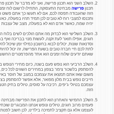
השלב השני הוא תכנון פרישה, ואני לא מדבר על תכנון פ
תכנון
פרישה
מבחינת התעסוקה, התחילו לרשום לוח זמנ
הזה שהעבודה תפסה לכם, אם לא תעשו כך אתם פשוט 
ותכנסו למצבי רוח לא טובים לכן תמיד תהיו בפעולה, כא
יהיה שמח, כאשר אדם הוא לא בפעולה, מצב של עצבות י
השלב השלישי הוא לבדוק מה אתם הולכים לשים בלוח הזמ
חוגים, אפילו תואר לעת זקנה, לעשות מנוי בבריכה ואף בח
וסדנאות שונות, יכולים לבוא בחשבון כמילוי זמן שיכול ל
לתת לכם חיי חברה טובים בשעת הפרישה, זה יכול להיות
שאתם יודעים שלוח זמנים הוא אחד מהפרמטרים החשו
השלב הרביעי הוא נופש פעם בשנה, כיום מחירי הנופש ב
להסתפק בלשכור צימר בצפון במחירים השווים לכל כיס, ל
משום שאז אתם תמצאו את עצמכם במצב של חוסר באיזון 
חייבים נופש בבית מלון מפואר, אלא אפשר להסתפק בצי
עצמכם בטיולי ג'יפים, רכיבה על סוסים, טיולים בחיק הט
הזה.
השלב החמישי והאחרון הוא לתכנן את הפרישה מבחינה כ
פעמים מרוב חוגים, טיולים ונופש אנחנו המבוגרים שוכחי
לעצמנו אלא גם תקציב לתמיכה בילדינו, לכן חשוב לפנות