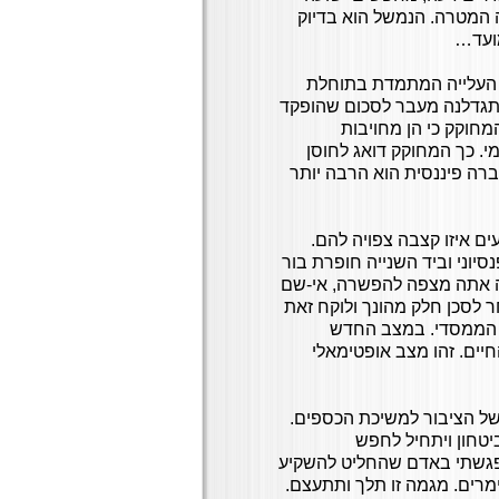
ה המטרה. הנמשל הוא בדיוק
מועד…
 העלייה המתמדת בתוחלת
תגדלנה מעבר לסכום שהופקד
חוקק כי הן מחויבות
י. כך המחוקק דואג לחוסן
ברה פיננסית הוא הרבה יותר
ים איזו קצבה צפויה להם.
וני וביד השנייה חופרת בור
בה אתה מצפה להפשרה, אי-שם
 לסכן חלק מהונך ולוקח זאת
ן הממסדי. במצב החדש
יים. זהו מצב אופטימאלי
של הציבור למשיכת הכספים.
יטחון ויתחיל לחפש
ה פגשתי באדם שהחליט להשקיע
מרים. מגמה זו תלך ותתעצם.