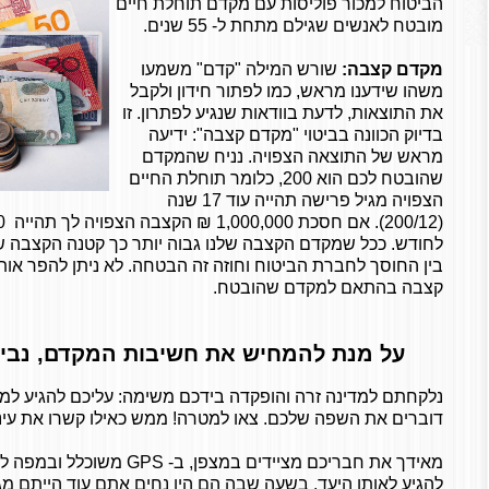
הביטוח למכור פוליסות עם מקדם תוחלת חיים
מובטח לאנשים שגילם מתחת ל- 55 שנים.
מקדם קצבה:
שורש המילה "קדם" משמעו
משהו שידענו מראש, כמו לפתור חידון ולקבל
את התוצאות, לדעת בוודאות שנגיע לפתרון. זו
בדיוק הכוונה בביטוי "מקדם קצבה": ידיעה
מראש של התוצאה הצפויה. נניח שהמקדם
שהובטח לכם הוא 200, כלומר תוחלת החיים
הצפויה מגיל פרישה תהייה עוד 17 שנה
לחודש. ככל שמקדם הקצבה שלנו גבוה יותר כך קטנה הקצבה ש
בין החוסך לחברת הביטוח וחוזה זה הבטחה. לא ניתן להפר אות
קצבה בהתאם למקדם שהובטח.
על מנת להמחיש את חשיבות המקדם, נבי
נלקחתם למדינה זרה והופקדה בידכם משימה: עליכם להגיע למקו
דוברים את השפה שלכם. צאו למטרה! ממש כאילו קשרו את עינ
מאידך את חבריכם מציידים במצפן, ב-
GPS
משוכלל ובמפה לכ
להגיע לאותו היעד. בשעה שבה הם היו נחים אתם עוד הייתם מג