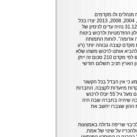
 מנהלים ולו מקדמים
מובטחים אין זה נוגע. הרפורמות בביטוחי מנהלים בשנים 2001, 2004, 2008, 2013 יצרו בכל
פעם כללי משחק חדשים. למי שאין פוליסה שכזו עד ליום 31.12.2012 נהיה עדים לניסיון של
ון ההזדמנויות ולרכוש ביטוח
 אדומה". לוחות התמותה
ת מקדם קצבה גבוהה יותר (רע
להביא אותנו לרכוש משהו שלא
באמת ברור מהו, או אם יש לנו צורך בו. קחו לדוגמא 500,000 ₪ לפי מקדם 210 סכום זה ייתן
או צפון הארץ תניב תשלום חודשי
 משתמע כי אין הבדל בכל הקשור
קדות מיועדות לקצבה. החברות
לא תוכלנה למכור יותר פוליסות עם מקדם קצבה מובטח. חוסכים מעל גיל 55 יוכלו לרכוש
ובה שיהיה בחברה שבה היה
ת ההון שצברו יחשב את
כיבוי שריפה גדולה באמצעות
ולהכריז על שינוי של אמת.
ל בהבנה כי החיסכון הפנסיוני