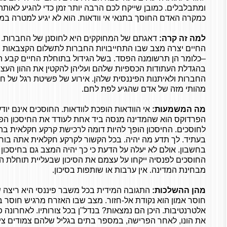
ומתבלבלים. כמובן שייקח לכם הרבה יותר זמן כדי להגיע לאות
כמקרה האדם החוסך בתנאי אי וודאות. הוא לא יגיע למטרה ב
למה זה קרה:
דאגתם של המחוקקים היא לחוסנן של החברות.
החיים יצרה מצב שבו התחייבויות החברות לתשלום הקצבאות 
–כלומר הן תרשומנה הפסד. בשל הגידול בתוחלת החיים קבע המ
בהגדלת העתודות הכספיות שלהם ועליהן להקטין את ההון העצמ
החברות ולאיתנות הפיננסית שלהן. אירוע של פשיטת רגל של ח
מהותי מזה של אדם שהגיע לפת לחם.
מה המשמעות:
אי הוודאות הופכת לוודאות. החוסכים אינם יודע
הפרדוקס הוא שהמדינה מנסה ביד אחת לעודד את החיסכון הפנסי
לחוסכים. החיסכון הופך להיות דומה לרכישת קרקע חקלאית 
בעתיד. לך תדע מה יהיה. בכל הקשור לקרקע חקלאית אתה בוחר
בחשבון. אולם לא יעלה על הדעת כי כך יהיה המצב גם בחיסכו
החוסכים לפנסיה ייקחו על עצמם את הסיכון שבעליית תוחלת הח
מבחינת המדינה. אין ערבות או שותפות בסיכון.
מהן ההשלכות:
התגובה המידית בכל משבר פיננסי היא ריצה 
חוסר אמון הוא נקודת אל-חזור. מצב שבו האזרח מרגיש חוסר ב
אלטרנטיבות. היכן הם נמצאות? בנדל"ן בכל צורותיו. לאחרונ
את הונו, לאחר הפרישה, במספר בתים בגליל שלהם צמודים צי