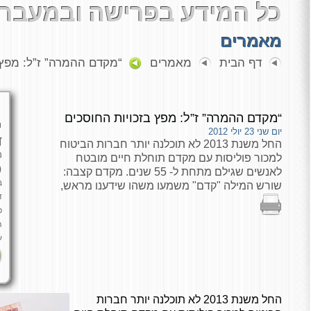
כל המידע בפרישה ובמעבר 
מאמרים
דף הבית
מאמרים
“מקדם ההמרה” ז”ל: מפץ 
“מקדם ההמרה” ז”ל: מפץ בזכויות החוסכים
י
יום שני 23 יולי 2012
ד
החל משנת 2013 לא תוכלנה יותר חברות הביטוח
מ
למכור פוליסות עם מקדם תוחלת חיים מובטח
כ
לאנשים שגילם מתחת ל- 55 שנים. מקדם קצבה:
ב
שורש המילה "קדם" משמעו משהו שידענו מראש,
ד
פ
ה
ע
החל משנת 2013 לא תוכלנה יותר חברות