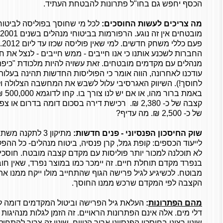
הכסף יחפש גם בחו"ל פתרונות להבטחת העתיד.
מה צריכים לעשות החוסכים:
לכל מי שחוסך בפוליסה לביטוח
החברות לשכנע אותנו כי אנו חייבים - ממש חייבים - לנצל את חל
מנהלים עם מקדמים מובטחים. זאת עשויה להיות מלכודת "כיפה
עודכנו לאחרונה, הווה אומר כי הפוליסות החדשות תהינה בעלו
לחוסך!). השיווק האגרסיבי עלול לשבש את המחשבה הצלולה ו
קצבה של כ- 2,380 ₪. רכישת דירה בסכום דומה בדרום 
של כ- 2,500 ₪. מה עדיף?
שוק החיסכון הפנסיוני - פנים חדשות:
מתיקון 3 לתקנה
לייעוד הכספים: קופת גמל, קרן פנסיה, ביטוח מנהלים- כל ההפ
בנפרד מקדם תוחלת חיים. זה יימכר כמו במוצר נפרד, שאין ח
מבוטח. לכשיגיע לגיל פרישה הגוף שהתחייב מולו ייקח ממנו א
הקצבה לפי המקדם שרכש ממנו החוסך.
מהם הפתרונות
:
העלאת גיל הפרישה וביטול המקדמים דומה ל
דלי מים. אלה אינם הפתרונות הראויים. זה הזמן לגלות מנהיגות 
שינוי רציני בחיסכון הפנסיוני ארוך הטווח. שינוי זה צריך להתחי