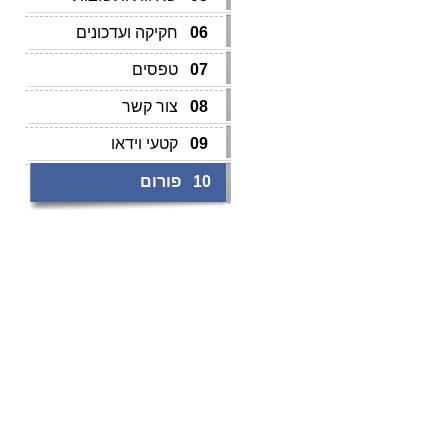
06
חקיקה ועדכונים
07
טפסים
08
צור קשר
09
קטעי וידאו
10
פורום