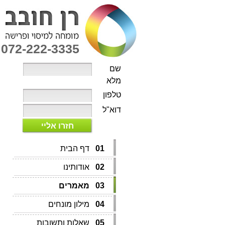
072-222-3335
שם
מלא
טלפון
דוא"ל
חזרו אליי
01
דף הבית
02
אודותינו
03
מאמרים
04
מילון מונחים
05
שאלות ותשובות