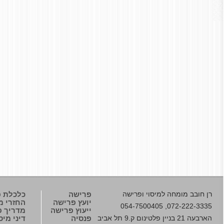
רן חובב
מומחה למיסוי ופרישה
פרישה
כלכלת 
יועץ פרישה
החזרי מ
072-222-3335, 054-7500405
ייעוץ פרישה
מדריך פנ
הארבעה 21 בניין פלטינום ק.9 תל אביב
פנסיה
דיני מיס