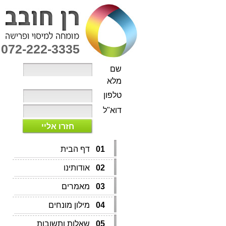
072-222-3335
שם
מלא
טלפון
דוא"ל
חזרו אליי
01
דף הבית
02
אודותינו
03
מאמרים
04
מילון מונחים
05
שאלות ותשובות