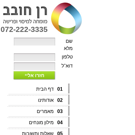
072-222-3335
שם
מלא
טלפון
דוא"ל
חזרו אליי
01
דף הבית
02
אודותינו
03
מאמרים
04
מילון מונחים
05
שאלות ותשובות