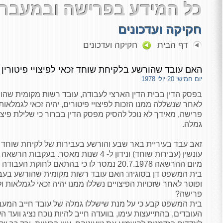
כל המידע בפרישה ובמעבר 
חקיקה ועדכונים
דף הבית
חקיקה ועדכונים
האם עובד שהורשע בלקיחת שוחד זכאי לפיצויי פיטורין
יום חמישי 20 יולי 1978
בפסק הדין בבית הדין הארצי לעבודה, עובד רשות מקומית שהו
לאחר שנשללה ממנו הזכות לפיצויי פיטורים, יהיה זכאי לגמלאות ו
פרישה, מאידך לא נוכל להסיק מפסק הדין בברור כי שלילת פיצו
גמלה.
עונשין (עבירות שוחד) ונידון ל- 4 שנות מאסר.
מיום ההרשאה 20.7.1978 נמסר לו כי בהתאם לחוקת העבודה אינו זכאי לפיצויי פיטורים.
בית המשפט דן בסוגיה: האם עובד רשות מקומית שהורשע בעב
ופוטר לאחר שזכויות הפיצויים נשללו ממנו יהיה זכאי לגמלאות ול
פרישה
?
בית המשפט קבע כי על מנת שישללו גמלה של עובד חייב המעבי
העובדים, בהתייעצות עימו, בוועדה חייב להיות נוכח נציג וועד 