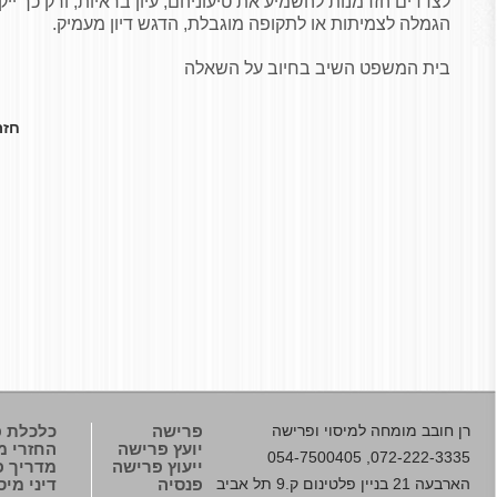
לצדדים הזדמנות להשמיע את טיעוניהם, עיון בראיות, ורק כך י
הגמלה לצמיתות או לתקופה מוגבלת, הדגש דיון מעמיק
.
בית המשפט השיב בחיוב על השאלה
חזר
רן חובב
מומחה למיסוי ופרישה
פרישה
כלכלת 
יועץ פרישה
החזרי מ
072-222-3335, 054-7500405
ייעוץ פרישה
מדריך פנ
הארבעה 21 בניין פלטינום ק.9 תל אביב
פנסיה
דיני מיס