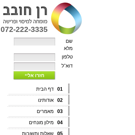
072-222-3335
שם
מלא
טלפון
דוא"ל
חזרו אליי
01
דף הבית
02
אודותינו
03
מאמרים
04
מילון מונחים
05
שאלות ותשובות