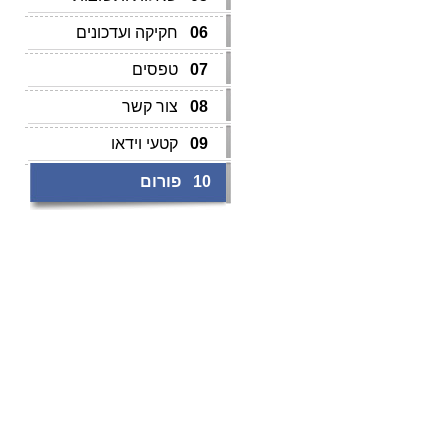
06
חקיקה ועדכונים
07
טפסים
08
צור קשר
09
קטעי וידאו
10
פורום