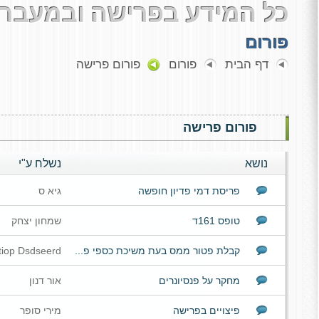
כל המידע בפרישה ובמעבר 
פורום
דף הבית
פורום
פורום פרישה
פורום פרישה
נושא
נשלח ע"י
פריסת דמי פדיון חופשה
גיא ס
שלום,
טופס 161ד
שמחון יצחק
בטופס 116ג לעניין פדיון ימי חופשה, האם מו
שווה?
קבלת פטור ממס בעת משיכת כספי פ...
tiop Dsdseerd
ישנה הערה לגבי פריסה שווה אך נראה כי היא מתיי
67)קיבלתי פטור מלא על הקצבה והמשכתי לעבוד וא
פדיון חופשה.
לקרן פנסיה חדשה.
הצטבר אצל כספי פנסיה כ40אלף 
מחקר על פנסיונרים
אור דנון
תודה,
לא משכתי פיצויים פטורים.
גיא
בתודה
שלום לכולם,
השנה בקשו ממני מס הכנסה להגיש טופס 161ד
פיצויים בפרישה
מירי סופר
שמי אור דנון ואני לומדת תואר ראשון לפסיכולוגיה 