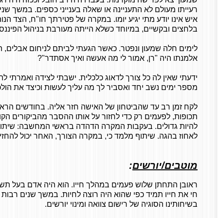
רעייתו מעולם לא התעניינה או שאלה בענייני כספים. במשך שני
איש אינו יודע מתי יגיע יומו. במקרה של פטירתך חו"ח, הצד הנ
בלחצים ובקשיים, במיוחד כשלא הייתה מעורבת בניהול הפיננסי
לימים חלה שמעון ונפטר. כאשר הגעתי לביתם לניחום אבלים
אלמנתו היה "רן, אמור לי מה אעשה ואיך אסתדר"?
ידעתי שאין לה כל צורך לדאוג כלכלית. ישבתי לצידה ואמרתי לה: 
מספר ימים נשב יחד ואסביר לך מה עליך לעשות וכיצד את הולכ
לקח זמן רב עד שהביטחון של האישה חזר אליה. בחודשים הראש
תכופות, לפעמים רק כדי לחזור על אותו ההסבר מהביקורים הק
להיות גדולים. בעקבות המקרה הדהדה בראשי המחשבה: שיתוף א
לאחוז בהגה. שיתוף מלמד כי, במקרה הצורך, האחר יכול להחזי
מוטבים/יורשים
:
ראובן התחתן שלוש פעמים במהלך חייו. הוא היה אדם בעל תשו
חי את חייו תמיד כפי שהוא היה רוצה לחיות. במשך שנים רבות זכ
בשיחותינו הסוגיה של רישום צוואה ומינוי יורשים.