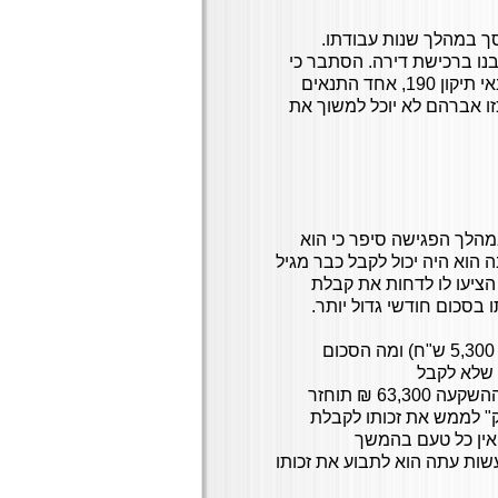
 במהלך שנות עבודתו.
נו ברכישת דירה. הסתבר כי
מציע התכנית לא בדק כלל האם לאברהם יש פנסיה! כזכור, בתנאי תיקון 190, אחד התנאים
 ש"ח. בהעדר קצבה כזו אברהם לא יוכל למשוך את
במהלך הפגישה סיפר כי הוא
 וותיקה ואילו גילו הוא 68. את הקצבה הוא היה יכול לקבל כבר מגיל
הציעו לו לדחות את קבלת
בסכום חודשי גדול יותר.
ביקשתי ממנו לומר מהו סכום הקצבה שהוצע לו בגיל 65 (שהוא 5,300 ש"ח) ומה הסכום
דה נידרש שלא לקבל
5,300X12=63,300 ₪ תמורת תוספת 450 ₪. בחישוב פשוט: ההשקעה 63,300 ₪ תוחזר
תאפק" לממש את זכותו לקבלת
 אין כל טעם בהמשך
ות עתה הוא לתבוע את זכותו