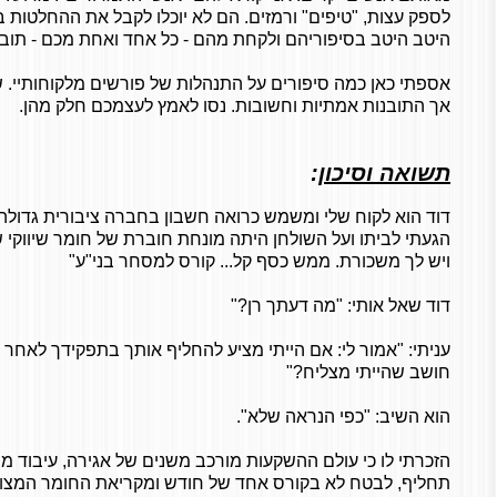
לספק עצות, "טיפים" ורמזים. הם לא יוכלו לקבל את ההחלטות בע
היטב היטב בסיפוריהם ולקחת מהם - כל אחד ואחת מכם - תוב
אספתי כאן כמה סיפורים על התנהלות של פורשים מלקוחותיי. ש
אך התובנות אמתיות וחשובות. נסו לאמץ לעצמכם חלק מהן.
תשואה וסיכון
:
דוד הוא לקוח שלי ומשמש כרואה חשבון בחברה ציבורית גדולה.
הגעתי לביתו ועל השולחן היתה מונחת חוברת של חומר שיווקי 
ויש לך משכורת. ממש כסף קל... קורס למסחר בני"ע"
דוד שאל אותי: "מה דעתך רן?"
עניתי: "אמור לי: אם הייתי מציע להחליף אותך בתפקידך לאח
חושב שהייתי מצליח?"
הוא השיב: "כפי הנראה שלא".
הזכרתי לו כי עולם ההשקעות מורכב משנים של אגירה, עיבוד מידע
תחליף, לבטח לא בקורס אחד של חודש ומקריאת החומר המצור