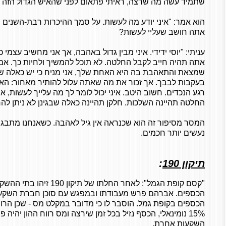
שתמיד עשה מה שרצה, ראיתי פתאום לפני שהאיש הגדול הזה מס
הוא אמר: "איני יודע מה לעשות. על סמך ההיכרות רבת-השנים ש
אתה חושב שעליי לעשות?
עניתי: "יוסי ידידי. איני מבין גדול באהבה, אך אני מחשיב עצמי
אתה תהיה חייב לקבל החלטה. לא תוכל להמשיך ולחיות כך. א
שמצאת והתאהבת בה היא האחת שלך, אני מניח כי יש כאלה שה
בעקבות לבבך. אך זכור את מה שאתה עלול להותיר מאחור: האי
רגע הנכדים. חשוב היטב. איני יכול לומר לך מה עלייך לעשות, אב
החלטה תהיינה השלכות. חלקן תהיינה כאלה שבגינן לא ניתן להח
המסר מסיפור זה הוא שכנראה אין גיל לאהבה. כשאנחנו מתבגרי
נעשים יותר חכמים.
תיקון 190
:
"קסם קופת הגמל": לאחר החלתו של 
הכספים. אברהם פרש מעבודתו ובמפגש עם סוכן חברת השקעות
הכספים בקופת גמל. הוסבר לו כי מדובר במקלט מס - שכן הרו
15% נומינאלי, הכסף נזיל בכל זמן שירצה ומס רווח ההון יהיה
השקעות אחרת.