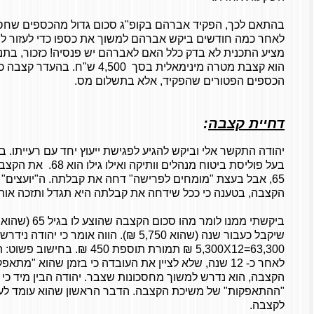
בהתאם לכך, הפקיד אברהם בקופ"ג סכום גדול מהכספים שחסך
לאחר כמה חודשים ביקש אברהם למשוך את כספו כדי לעזור לב
הוא קצבת מטרה מינימאלית בסך 4,500
הכספים הפטורים שהפקיד, אלא בתשלום מס.
דחיית קצבה
:
יהודה התקשר אלי וביקש להגיע לפגישת ייעוץ יחד עם רעייתו. 
בעל פוליסת ביטוח מנהלים
65, אבל בעצת "מומחים לפרישה" דחה את קבלתה. ה"יועצים" 
הקצבה, בטענה כי ככל שידחה את קבלתה היא תגדל ותזכה אותו 
שיקבל כעבור שנה (שהוא 5,750 ₪). הווה אומר כי יהו
לאחר כ- 12 שנה, שלא לציין את העובדה כי בזמן שהוא "מ
הקצבה, הוא נדרש למשוך מחסכונות שצבר. יהודה הבין מיד כי
"ההתאפקות" של משיכת הקצבה. הדבר הראשון שהוא עומד לעש
לקצבה.