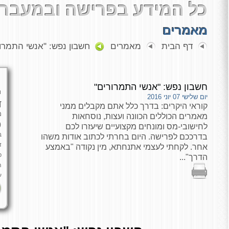
כל המידע בפרישה ובמעבר 
מאמרים
דף הבית
מאמרים
חשבון נפש: "אנשי התמרו
חשבון נפש: "אנשי התמרורים"
י
יום שלישי 07 יוני 2016
ד
קוראי היקרים: בדרך כלל אתם מקבלים ממני
מ
מאמרים הכוללים הכוונה ועצות, נוסחאות
כ
לחישובי-מס ומונחים מקצועיים שיעזרו לכם
ב
בדרככם לפרישה. היום בחרתי לכתוב אודות משהו
ד
אחר. לקחתי לעצמי אתנחתא, מין נקודה "באמצע
פ
הדרך"...
ה
ע