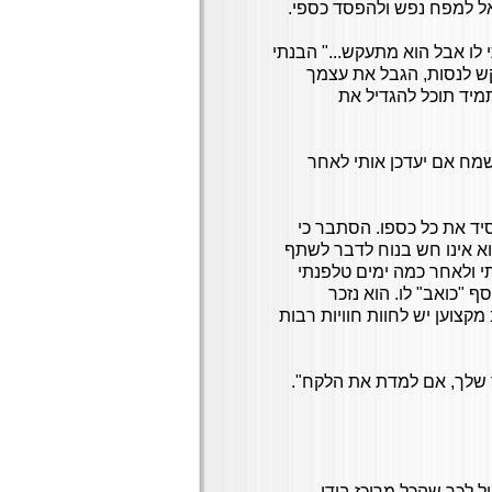
יאל למפח נפש ולהפסד כספי.
לו אבל הוא מתעקש..." הבנתי
ש לנסות, הגבל את עצמך
מיד תוכל להגדיל את
200,0 ש"ח. אמרתי כי אשמח אם יעדכן אותי לאחר
יד את כל כספו. הסתבר כי
א אינו חש בנוח לדבר לשתף
י ולאחר כמה ימים טלפנתי
 "כואב" לו. הוא נזכר
צוען יש לחוות חוויות רבות
ר שלך, אם למדת את הלקח".
ל לכך שהכל מרוכז בידו.