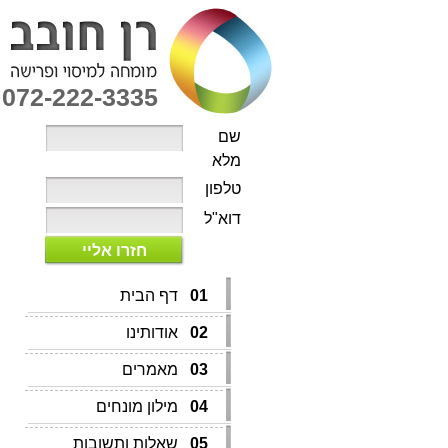
072-222-3335
שם
מלא
טלפון
דוא"ל
חזרו אליי
01
דף הבית
02
אודותינו
03
מאמרים
04
מילון מונחים
05
שאלות ותשובות