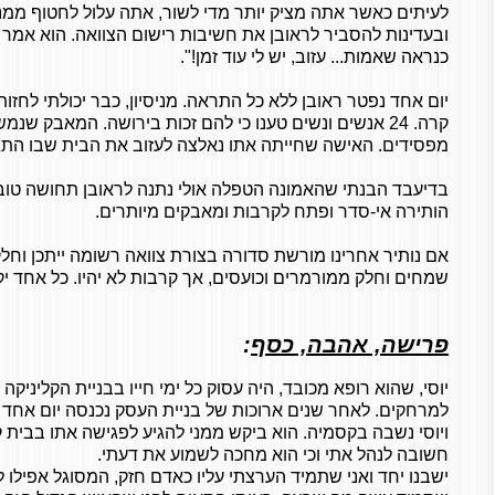
לעיתים כאשר אתה מציק יותר מדי לשור, אתה עלול לחטוף ממנו 
ובעדינות להסביר לראובן את חשיבות רישום הצוואה. הוא אמר 
כנראה שאמות... עזוב, יש לי עוד זמן!".
יום אחד נפטר ראובן ללא כל התראה. מניסיון, כבר יכולתי לחזו
קרה. 24 אנשים ונשים טענו כי להם זכות בירושה. המאבק שנ
מפסידים. האישה שחייתה אתו נאלצה לעזוב את הבית שבו התגו
בדיעבד הבנתי שהאמונה הטפלה אולי נתנה לראובן תחושה טוב
הותירה אי-סדר ופתח לקרבות ומאבקים מיותרים.
אם נותיר אחרינו מורשת סדורה בצורת צוואה רשומה ייתכן וחלק
שמחים וחלק ממורמרים וכועסים, אך קרבות לא יהיו. כל אחד יק
פרישה, אהבה, כסף
:
יוסי, שהוא רופא מכובד, היה עסוק כל ימי חייו בבניית הקליניק
למרחקים. לאחר שנים ארוכות של בניית העסק נכנסה יום אחד
ויוסי נשבה בקסמיה. הוא ביקש ממני להגיע לפגישה אתו בבית ק
חשובה לנהל אתי וכי הוא מחכה לשמוע את דעתי.
ישבנו יחד ואני שתמיד הערצתי עליו כאדם חזק, המסוגל אפילו 