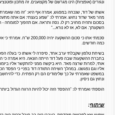
ונגזרים (אופציות) הינו מגרשם של מקצוענים. זה מתכון ופוטנצ
אשתו של דוד, שנכחה במפגש, אמרה אף היא: "זה מה שאמרתי 
מהר מאד שדוד נחוש. אמרתי לו: "שמע בעצתי: אם אתה מתעק
בסכום ותהיה מחויב רק לו. נסה ותראה. אם תהפוך למומחה - ת
השקעתך. אם לא, אז לא נורא..."
סכמתי אתו כי סכום ההשקעה יהיה 00
כמה חודשים.
בשיחת טלפון שקבלתי ערב אחד, סיפרה לי אשתו כי בעלה הפס
בחברת ההשקעות שבה פעל דוד הייתה הונאה. היא אמרה כי הו
אותי, למרות שרצה מאד. היא ביקשה ממני להתקשר אליו ביזמת
אליו וגם נפגשנו. במהלך השיחה התוודה דוד בפניי כי הפסד הכסף
במשפט שאמרתי על כך שלימודים הם רק הפתיח. כדי להיחשב מק
ונחוץ גם ניסיון.
הוספתי ואמרתי לו: "ההפסד הזה יכול להיות הרווח הגדול ביות
שיתוף
:
שמעון יצא לפרישה מוקדמת. בעברו היה רב חובל וככזה היה רגי