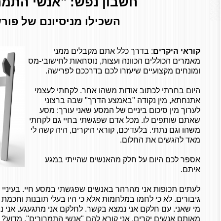
חשבון נפש: "אנשי התמר
השכילו מניסיונם של פור
קוראי היקרים
: בדרך כלל אתם מקבלים ממני
מאמרים הכוללים הכוונה ועצות, נוסחאות לחישובי-מס
ומונחים מקצועיים שיעזרו לכם בדרככם לפרישה.
היום בחרתי לכתוב אודות משהו אחר. לקחתי לעצמי
אתנחתא, מין נקודה "באמצע הדרך" שבה ברצוני
לערוך מין סיכום ביניים של המסע שאני עורך: מסע
שאתם שותפים לו. מכל אדם שפגשתי בחיי גם לקחתי
משהו וגם נתתי. בלעדיכם, קוראי היקרים, היה קשה לי
מאד להגשים את החלום.
אספר לכם היום על חלק מהאנשים שהייתי במגע
איתם.
לעתים תכופות אני מהרהר באנשים שפגשתי במסע חיי. בעיניי
גיבורים. לא כי לחמו במלחמות אלא כי היו בעלי תובנות וחכמת ח
מי שאני. עם חלקם אני נמצא בקשר. לחלקם אני מתגעגע. אני נ
מאותם אנשים יקרים. אני קורא להם "אנשי התמרורים". מדוע? 