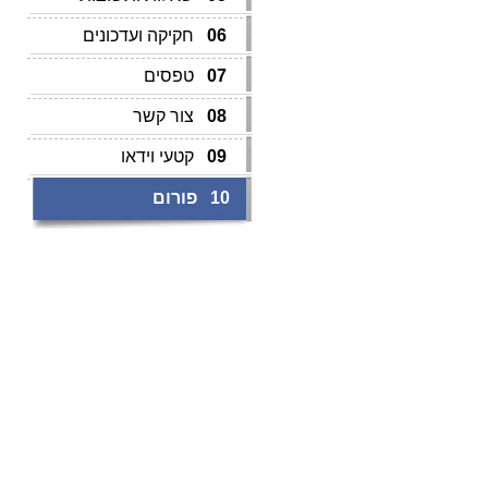
06
חקיקה ועדכונים
07
טפסים
08
צור קשר
09
קטעי וידאו
10
פורום