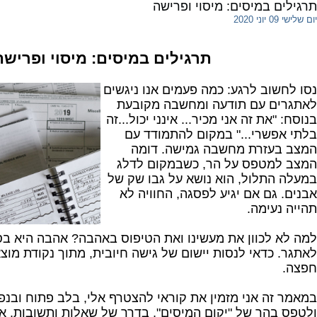
תרגילים במיסים: מיסוי ופרישה
יום שלישי 09 יוני 2020
תרגילים במיסים: מיסוי ופרישה
נסו לחשוב לרגע: כמה פעמים אנו ניגשים
לאתגרים עם תודעה ומחשבה מקובעת
בנוסח: "את זה אני מכיר... אינני יכול...זה
בלתי אפשרי..." במקום להתמודד עם
המצב בעזרת מחשבה גמישה. דומה
המצב למטפס על הר, כשבמקום לדלג
במעלה התלול, הוא נושא על גבו שק של
אבנים. גם אם יגיע לפסגה, החוויה לא
תהייה נעימה.
למה לא לכוון את מעשינו ואת הטיפוס באהבה? אהבה היא בסך
לאתגר. כדאי לנסות יישום של גישה חיובית, מתוך נקודת מוצ
חפצה.
במאמר זה אני מזמין את קוראי להצטרף אלי, בלב פתוח ובנפ
ולטפס בהר של "יקום המיסים", בדרך של שאלות ותשובות. או