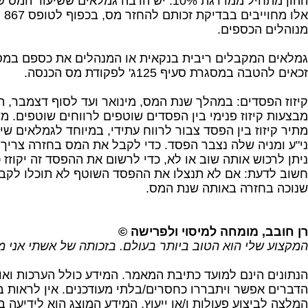
אלו 
מנוהלים הכספים.
גמלאים המקבלים ריבית בנקאית או המנהלים את כספם במסג
זכאים להטבה במסגרת סעיף 125ג' לפקודת מס הכנסה.
קיזוז הפסדים: במהלך שנת המס, מינואר ועד לסוף דצמבר, ה
מבצעות קיזוז פנימי בין הפסדים שוטפים לרווחים שוטפים.
מתיר קיזוז בין הפסד צבור לרווח עתידי, במיוחד לגמלאים שי
ני"ע ומניה שלה נצבר הפסד. כדי לקבל את המס בחזרה צריך 
ניתן לרכוש אותה שוב או לא, כדי לרשום את ההפסד זה יקוזז כ
חשוב לדעת: אם לא תנצלו את ההפסד השוטף לא תוכלו לקבל
שנוכה בחזרה באותה שנת המס.
רן חובב, מומחה למיסוי ולפרישה
©
המקצוע שלי הוא הטוב ביותר בעולם. בזכותה של אשתי אני מ
הנתונים הינם למועד כתיבת המאמר. המידע כולל הערכות וא
הדברים אפשר ויתבררו כחסרים/בלתי מעודכנים. אין לראות 
המלצה לביצוע פעולות ו/או ייעוץ, המידע המוצג הוא לידיעה ב