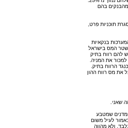
ההון מתחיל ממדרגת 10%. יש הרבה גמלאים ששיעור המס שלהם נמוך מ 25%.
מחוייבים בבדיקת זכותם להחזר מס, בכפוף לטופס 867 מהבנקים בהם
רת תוכניות פרט,
מערכות בנקאיות
 משטר המס בישראל
ש להם רווח בתיק
למכור את המניה.
נגד הרווח בתיק.
 את מס רווח ההון
ה שאני
.
ומדנים שמטבע
באמור לעיל משום
לבד, ולא מהווה