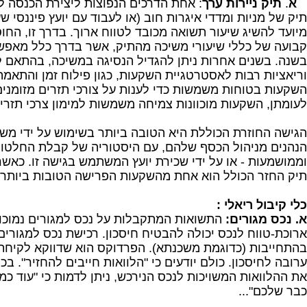
א
.
תיק ניירות ערך
: אחת הדרכים הנפוצות ליצירת הכנסה ל
תיק של מניות ומדדי איגרות חוב (או לעבוד עם יועץ פיננסי ש
מיועד להשיג שיעור תשואה מכובד לטווח ארוך. בדרך זו, החו
בשנה. בשנים אחרות ניתן להגדיל הנסיגה במשיכה, בהתאם לא
וריאציות רבות לאסטרטגיית השקעות, כגון פילוח זמן והתאמ
השקעות בטוחות משמשות כדי לענות על צורכי תזרים מזומנים
לעומתן, השקעות מוכוונות צמיחה משמשות למימון צרכי תזרים
הגישה החוזרת הכוללת היא הטובה ביותר בשימוש על ידי משק
הנהנים מניהול הכסף שלהם, עם היסטוריה של קבלת החלטות 
וממושמעות - או על ידי שכירת יועץ המשתמש בגישה זו. כאשר
תיק החזר הכולל הוא אחת מהשקעות הפרישה הטובות ביותר ש
כלי קיבול ריאלי :
א. נכס מגורים:
התשואות המתקבלות על נכס למגורים נמוכות
ארוכת-טווח לנכס יכולה להבטיח חיסכון. רכישת נכס למגורים
בהתחייבות (כדוגמת משכנתא). הפרדוקס הוא שדווקא לקיחת
ערובה לחיסכון. כולם יודעים כי "הלוואות חייבים להחזיר". ב
את ההלוואות המשויכות לנכס הנירכש, ניתן לדמות כי "עוד כ
כבר שלכם"...