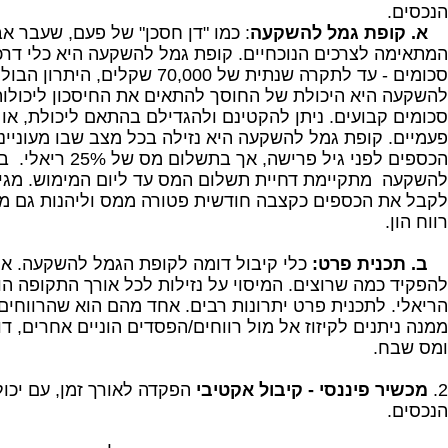
הנכסים.
א. קופת גמל להשקעה
: כמו "דן חסכן" של פעם, שעבר א
המתאימה לצרכים הנוכחיים. קופת גמל להשקעה היא כלי דרכו
סכומים - עד לתקרה שנתית של 70,000 שקלי
להשקעה היא היכולת של החוסך להתאים את החיסכון ליכולות 
סכומים קבועים. ניתן להקטינם ולהגדילם בהתאם ליכולת, או
פעמיים. קופת גמל להשקעה היא נזילה בכל מצב שבו מעוניינ
הכספים לפני גיל פרישה,
להשקעה מתקיימת דחיית תשלום המס עד ליום המימוש.
לקבל את הכספים כקצבה חודשית פטורה ממס וליהנות גם 
רווח הון.
ב. תכנית פרט:
כלי קיבול דומה לקופת הגמל להשקעה. אין
הריאלי. לתכנית פרט יתרונות רבים. אחד מהם הוא שהרווחי
ממנה ניתנים לקיזוז אל מול רווחים/הפסדים הוניים אחרים, דו
ומס שבח.
2.
מכשיר פיננסי - קיבול אקטיבי
הפקדה לאורך זמן, עם יכו
הנכסים.