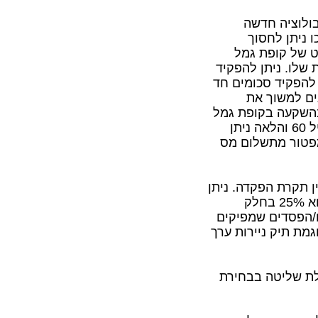
בולוציה חדשה
 ניתן לחסוך
ם, היתרון הבולט של קופת גמל
שלו. ניתן להפקיד
 להפקיד סכומים חד
ים למשוך את
 אך בתשלום מס של 25% ריאלי. בהשקעה בקופת גמל
מגיל 60 והלאה ניתן
מפטור מתשלום מס
 תקרת הפקדה. ניתן
להפקיד כמה שרוצים. המיסוי על נזילות לכל אורך התקופה הוא 25% בחלק
ם/הפסדים שמפיקים
גמת תיק ניירות ערך
לת שליטה בבחירת