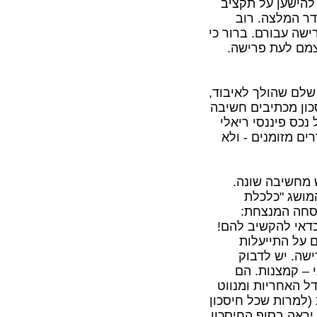
 להישען על תקציב
דר המלצה. רוב
ישה עבורם. ברור כי
צמם לעת פרישה.
 שלם שהולך לאיבוד,
סכון מכתיבים חשיבה
נכס פיננסי ריאלי
ים מזומנים - ולא
 מחשיבה שונה.
מושג "כלכלת
וסחה המנצחת:
 כדאי להקשיב להם!
 על התייעלות
ישה. יש לדבוק
י – קמצנות. הם
ל האחריות ומנווט
(למרות שכל חיסכון
ראה בסוף החיסכון.