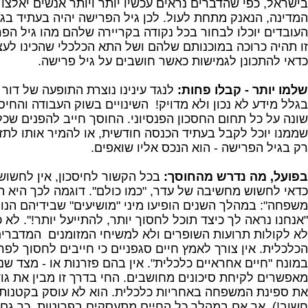
בישראל, כפי שהדברים נראים עכשיו יותר ויותר אנשים יאלצו
המדינה, הנאנק מתחת לעול. לכן גיל הפרישה יהיה בעתיד בג
העובדים יוכלו לבחור בכל נקודה בקריירה שלהם מהו גיל הפר
זו תהיה כרוכה במוכנותם שלהם ושל התא הכלכלי שהכינו לע
כדאי להתכונן לגמישות כאשר חושבים על גיל פרישה.
שלמו יותר - קבלו פחות:
לנגד עינינו נוצרת התופעה של דור
בגלל מידע לא נכון ולא מדויק! השינויים בשוק העבודה והחי
שונה על כל תחום החסכון הפנסיוני. החוסך חייב להפנים שכל 
שממנו יוכל לקבל בעתיד הכנסה חודשית, או להמיר אותו לתזר
רק בגיל הפרישה - הוא הנכס אליו שואפים.
בפועל, מה נדרש מהחוסך:
בכל הקשור לחיסכון, אין לחשוש
כדאי לחשוש מחשיבה של עדר, "כמו כולם". דוגמה לכך היא ה
משפחה": במהלך השנים הופיעו מיני "מושיעים" שבידיהם הנ
"אנחנו נראה לך כיצד תוכל לחסוך יותר, להתייעל יותר!". לא
לא לקולות תרועות השופרים ולא למשיחי המזומנים המדברים
הכלכלית. אין צורך לאמץ חיים סגפניים כי חייבים לחסוך לפר
במונח "חיים אחראיים כלכלית". אין בהם פזרנות או - מצד שנ
מאפשרים לקיחת סיכונים מחושבים. החי בדרך זו מבין את גוד
את ספינת המשפחה באחריות כלכלית. הוא לא עוסק בקטנות 
חשוב!) אך אם במהלך כל החיים מתעסקים בפרוטות, כך גם י