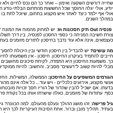
שחייה דורשים השקעה ואימון – ואחר כך הם נכס לחיים ולא ש
יודע, אולי יגלה החוסך שכל החששות מהתחום הבלתי-נודע הז
אולי אף ילמד כיצד לאתר איש מקצוע בתחום, שיוכל לתת בו אמ
במהלך השנים.
פנסיה
Out
תיק חסכונות
In
: יש למחוק מהמוח את המונח "
צורת חשיבה המניחה כי כספי החסכון לפנסיה, בין דרך תשלו
כעצמאים, אינה אלא עוד נדבך בחיסכון לתזרים מזומנים בעת
מה עושים?
יש להבדיל בין חיסכון חודשי ובין היכולת לחסוך
חייבים להתמיד בעיקרון החיסכון. חיסכון - אין משמעותו לחי
כך. משמעות החיסכון היא התמדה, לקיחת סיכונים מחושבים 
מבלי להיות קשוב ל"רעשים" מסביב. והחשוב: להיות ממוקדי
הגורמים המשפיעים על החיסכון:
הממשלה, המשילות, החקי
אנשי מקצוע, אירועים כלכליים - ויש עוד... כל אלה אינם מהו
בדעתו. אם ישכיל להבין שהדור של הוריו חסך זכויות מובטחות
כסף: עתודות של מזומנים, כאלה שישרתו אותו בכל נקודת פרי
גיל פרישה
: זהו מושג ההולך ונעלם מהעולם. למה הכוונה? גי
בעתיד. תהליך מובן וברור. אחת הסיבות העיקריות לכך היא 