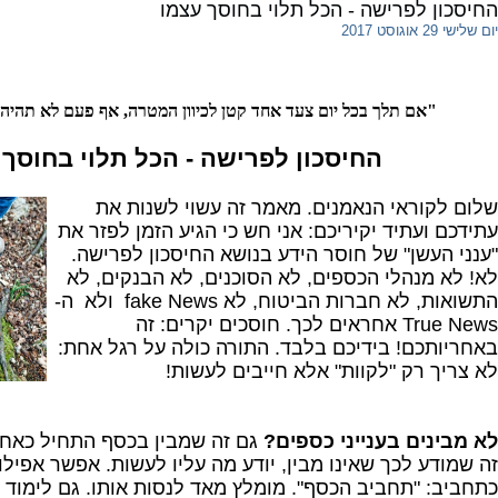
החיסכון לפרישה - הכל תלוי בחוסך עצמו
יום שלישי 29 אוגוסט 2017
"אם תלך בכל יום צעד אחד קטן לכיוון המטרה, אף פעם לא תהיה ח
החיסכון לפרישה - הכל תלוי בחוסך 
שלום לקוראי הנאמנים. מאמר זה עשוי לשנות את
עתידכם ועתיד יקיריכם: אני חש כי הגיע הזמן לפזר את
"ענני העשן" של חוסר הידע בנושא החיסכון לפרישה.
לא! לא מנהלי הכספים, לא הסוכנים, לא הבנקים, לא
התשואות, לא חברות הביטוח, לא fake News ולא ה-
True News אחראים לכך. חוסכים יקרים: זה
באחריותכם! בידיכם בלבד. התורה כולה על רגל אחת:
לא צריך רק "לקוות" אלא חייבים לעשות!
לא מבינים בענייני כספים?
גם זה שמבין בכסף התחיל כאחד
זה שמודע לכך שאינו מבין, יודע מה עליו לעשות. אפשר אפיל
כתחביב: "תחביב הכסף". מומלץ מאד לנסות אותו. גם לימוד ר