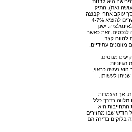
פרישה היא לבנות
עושה זאת). התיק
סך עוקב אחרי קבוצה
קבועה של כללי שיעורי משיכה מהתיק, אשר בדרך כלל מאפשרים להוציא 4-7%
ינפלציה. ישנן
ה לנכסים. זאת כאשר
 לטווח קצר.
 מזומנים עתידיים.
יעים מנוסים,
הגיוניות
 הוא נעשה כראוי,
ניתן לעשותן.
, אך היצמדות
 מלווה בדרך-כלל
 התחייבות היא
כל חודש שבו מחזירים
מה בלוקים בדירה הם