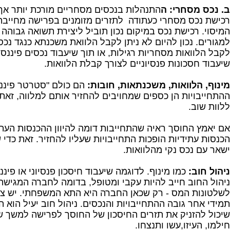
ב. נכס מסחרי: ה
התנהלות בנכסים מסחריים מורכת יותר אך
רכישת נכס מסחרי כעתודה לתזרים מזומנים בפרישה מחייבת ט
המיסוי. רכישת נכס במיקום נכון תוביל ליצירת תשואה גבוהה
למגורים. נכון להיום לא ניתן לקבל הלוואת משכנתא כנגד נכס 
לקבל הלוואות מסחריות רגילות, או תוך שיעבוד נכסים פיננס
שיעבוד חסכונות פנסיוניים לצורך קבלת הלוואות.
מינוף, הלוואות, משכנתאות, חובות:
הם כולם "סטרטר פיננס
ההתחייבויות הן כספים שמחויבים להחזיר אותם למלווה, זאת 
ללוות שוב.
אם יאמץ החוסך ראיה שהתחייבות דומה להיוון ההכנסות העתיד
הכנסות עתידיות הופכות התחייבויות שעליו להחזיר. זאת כדי
ישאר עם נכס נקי מהלוואות.
ניהול חוב:
כמו מינוף. לדוגמה שיעבוד חיסכון פנסיוני או פיננ
ניהול החוב חייב להיות עקבי ומטופל, בדומה לחברה המגישה
לשלטונות המס - רק שכאן החברה היא התא המשפחתי. יש צ
תמידי אחר גובה ההתחייבויות והנכסים. ניהול חוב יעיל הוא 
שיכול להזניק את תזרים החיסכון של החוסך לפרישה למשך ש
חילמו, העיזו,עשו ותנצחו.