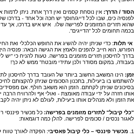
הסוד / הדרך:
אין נוסחת קסמים ואין דרך אחת. ניתן לדמות א
לפנסיה כים, שבו לכל דייג/חוסך יש חכה וכל אחד - בדרכו שלו
שהוא תזרים המזומנים לפרישה שלו. איש איש בדרכו, אך עדי
בכמה תחומים לכל "הדייגים".
אי תלות
: כדי שניתן יהיה להשיג את החופש הכלכלי ואת החי
הפורש, הוא חייב להפנים ולאמץ את הגישה הבאה: פנסיה היא 
בדרך לחיסכון תזרים מזומנים בפרישה. טעות להניח כי "יש לי
בעבודה, במקום מסודר ולכן עתידי מובטח" ממש לא כך!
זמן:
הינו המשאב החשוב ביותר של העובד בדרך לחיסכון לתז
להשתמש בו ביעילות, בתכנון הסכומים שניתן להקצותם לחיסכ
בסיכונים שניתן לקחתם. הזמן הוא משאב חולף. אם מפסידים 
אותו חזרה על ידי עבודה מאומצת - ואולי אף ולהרוויח הרבה י
את הזמן ולא מנהלים אותו ביעילות, לעולם לא ניתן יהיה לקבל
"כלי קיבול" לתזרים מזומנים בפרישה:
כל מכשיר פיננסי רי
לאגור נכסים / סכומים לפרישה. להלן כמה דוגמאות:
1.
מכשיר פיננסי – כלי קיבול פאסיבי
: הפקדה לאורך טווח 