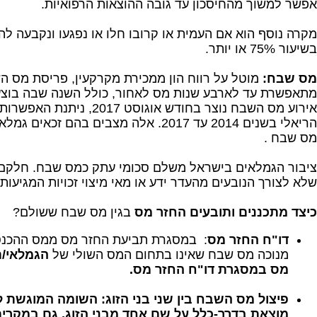
אפשר למשוך מהחיסכון עד גובה ההוצאות הרפואיות.
מקרה נוסף הוא אם העמית או קרובו חלו או נפגעו ונקבעה לה
בשיעור 75% או יותר.
מס שבח:
מוטל על רווח הון ממכירת מקרקעין, פריסת מס ה
מתאפשרת עד לארבע שנות מס לאחור, כולל השנה שבה בוצ
אירוע מס השבח נוצר בחודש אוגוסט
הריאלי בשנים 2014 עד 2017. אלה מצבים בהם ז
מס שבח .
ציבור הגמלאים בישראל משלם סכומי עתק כמס שבח. חלקם 
שלא לצורך הנובעים מהעדר ידע או מאי מיצוי זכויות המגיעות
כיצד מתכננים ותובעים החזר מס
בגין מס שבח ששולם?
דו"ח החזר מס
: במסגרת תביעת החזר מס ממס ההכנס
מנוכה מס שבח שאינו בתחום המס השולי של
הגמלאי/ת
מס במסגרת דו"ח החזר מס.
פיצול מס השבח בין שני בני הזוג:
השומה המוגשת למ
מוצאת בדרך-כלל על שם אחד מבני הזוג, גם במקרים