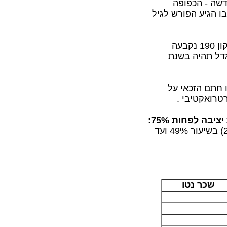
החדשה - הכפופה
לטה תילקח תוך 90 יום מהיום בו הגיע הפורש לגיל
כן בתיקון 190 נקבעה
דל תהיה בשנת
 חתם הזכאי על
מטעמי בריאות ובשיעור נכות יציבה לפחות 75%:
זכאי לקבל את הפטור המלא על הקצבה (בשנת 2017) בשיעור 49% ועד
שכר נטו