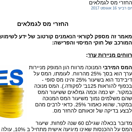
החזרי מס לגמלאים
יום רביעי 16 אוגוסט 2017
החזרי מס לגמלאים
מאמר זה מספק לקוראי הנאמנים קורטוב של ידע לשימוש
המורכב של חוקי המיסוי והפרישה:
רווחים מניירות ערך
:
המס המירבי
המנוכה מרווח הון המופק מניירות
ערך הוא בסך 25% מהרווח. לעומתו, המס על
דיבידנד הוא בשיעור 25% והינו מס סופי -
בכפוף להוראות 125ב' לפקודה.). המס מנוכה
במקור. יש כמה וכמה גמלאים ששיעור המס
שהם משלמים נמוך משיעור המס המנוכה
במקור, שהוא כאמור 25%. כדאי לרבים מהם
לבצע בדיקה של זכאותם להחזר מס.
מדובר בכאלה שגילם 60 שנה לפחות. שיעור