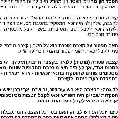
הפסד הון מחו"ל:
הפסד הון מחו"ל חייב להיות מקוזז תחילה כ
באם אין רווח הון כזה, הוא יכול להיות מקוזז כנגד רווח הון בי
קצבה מוכרת:
קצבה פטורה מכל מס. מדוע? מקור הקצבה ה
לקצבה, שלהן לא היה זכאי המפקיד בהטבת מס. אם הפקיד 
ולא היה זכאי לקבל הטבת מס בגינו, כאשר יקבל מהכסף הזה
פטורה מכל מס.
האם הפטור על קצבה מוכרת
ניתן לקבל זכאות לשני הפטורים המגיעים לפורש/ת.
קצבה פטורה (מוכרת) כלואה בקצבה חייבת (מזכה):
הקצב
כסכום אחד, אך לעיתים היא מורכבת מתקופות שונות, מזכא
מסכומים שונים שהופקדו בתנאי זכאויות - או אי זכאויות -
בהפקדה בעת חיסכון לקצבה.
לדוגמה: הקצבה היא בשיעור 11,000 ש"ח,
הפקדות שבגינן היה הפורש זכאי לקבל הטבות מס וסכומ
אך לא היה זכאי לקבל בגינן הטבות מס.
כיצד יוכל הפורש לבדוק האם בסך כל הקצבה המתקבלת 
פטורים? להלן מספר אפשרויות בהם מסתתרת לה קצבה 