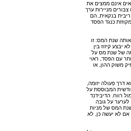
אם הגימלאים אינם ממצים את
צבורים מניירות ערך
ריבית בנקאית, הם
יכולה להיות מקוזזת כנגד הפסד
ותה שנת המס: זו
יבצע קיזוז בין
מה של שנת מס על
ותר עם הפסד, ראוי
יק משוק ההון, או
 דרך פעולה יזומה,
ודשית המבוססת על
ל רווח. הדיבידנד
מס בשיעור של 25% ללא יכולת לערער על גובה
שנת המס של מניות
אם לא יעשה כן, לא