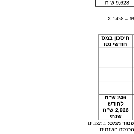
9,628 ש"ח
14% מהתקרה המזכה. השווי החודשי: 8,360 ₪ X 14% =
חיסכון במס
חודשי נטו
246 ש"ח
לחודש
2,926 ש"ח
שנתי
בפטור ממס:
במצבים
ההכנסה השנתית