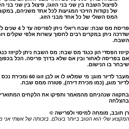
לפיצול השבח בין שני בני הזוג!, פיצול בין שני בני הז
של נקודות הזיכוי המגיעות לכל אחד משניהם, במקום
המס השולי של כל אחד מבני הזוג.
פריסת מס שבח
: שבח ריאלי ניתן ל
שדרכה ניתן במקרים רבים לחסוך עשרות אלפי שקלים וי
השבח.
קיזוז הפסדי הון כנגד מס שבח:
מס השבח ניתן לקיזוז כנגד
אם בפריסה לאחור ובין אם שלא בדרך פריסה. הכל בכפוף
שיבחר בו הנישום.
מעבר לדיור מוגן:
מי שמלאו לו או לבן זוגו
לדיור מוגן, (כמו מכירת דירה), פטורה ממס שבח.
בתקווה שנהניתם מהמאמר ותפיקו את הלקחים המתוארים
בהצלחה
רן חובב, מומחה למיסוי ולפרישה ©
המקצוע שלי הוא הטוב ביותר בעולם. בזכותה של אשתי אני מ