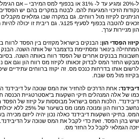
ל-20% ומגיע עד ל- 31% או בכפוף למס המירבי – 
נקודות הזיכוי המגיעות להם. לבטח במקרים בהם יש הפסדים 
הניתנים לקיזוז מול רווחים. גם במקרה שבו גמלאים מקבלים 
זכאים להטבה בכפוף לסעיף 125ג'. גם ריבית זו 
הון מניירות ערך.
קיזוז הפסדי הון:
הבנקים בישראל מקזזים בין הפסד לרווח בא
המתחילה בינואר ומסתיימת בדצמבר של אותה השנה. הבנק לא 
חשבונות בבנקים אחרים של הפסד רווח באותה השנה. בסיו
מבקש החזר המס לבדוק זכאותו לקיזוז מס רווח הון וגם אם נ
לרשום אותו בדו"חות כנכס מס. זה יקוזז ברווחים עתידיים שיפ
בקיזוז מול מס שבח.
דיבידנד:
אחת הדרכים להחזיר את המס שנוכה על דיבידנד הוא
כמו של אלה המנהלים תיקי השקעות ב"אסטרטגיית הכנסה ח
דיבידנד". הלכות המס בישראל מבוססות על קיזוז של הפסד מו
נחשב כרווח הון ומנוכה ממנו 
המס. בתיקי השקעות דיבידנד כאלה נכון יהיה ליזום מכירה ב
שיש בהן הפסד. זאת כדי לקבל את המס שנוכה על הדיבידנד. 
יזכה הגמלאי לקבל כל החזר מס.