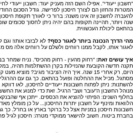
"חשבון ייעודי". אפילו השם הזה מעניק יעוד: חשבון ייעודי לחיס
המטרות והחזון הם לצורך חיסכון לפרישה. גודל הסכום החודש
שנה ויותר, תהיינה תקופות בהם יהיה ניתן לחסוך סכומים שונ
בהתאם ליכולת העכשווית.
מהי הדרך הנכונה ביותר לאגור כסף?
לא לבזבז אותו! וגם ל
לאגור אותו, לקבל ממנו רווחים ולשלם על רווחים אלה מס מו
איך עושים זאת:
"רחוק מהעין - רחוק מהכיס". נניח שמחר ב
היום, רק אחרי 15 שנה. איך היה הציבור מגיב? מוציא מע
מסתגל. מכיל את ההחלטה ופועל בהתאם. כך גם עם ההרגלים
להשתנות: ניתן לפתוח חשבונות ייעודיים לחיסכון, לאו דווקא
מנוהל החשבון ה"עובר ושב" הרגיל. זאת כדי למנוע את החש
בחלוף השנים: הפיתוי להוציא את הכספים. ייתכן אף שהבנקאי
הלוואות ומינוף על חשבון יתרות החיסכון... על כן מומלץ מאד
חשבונות חיסכון במניות אצל כל ברוקר בארץ או בחו"ל. כך גם
בחברת ביטוח. חשוב להישאר ממוקדי מטרה: חיסכון לגיל פר