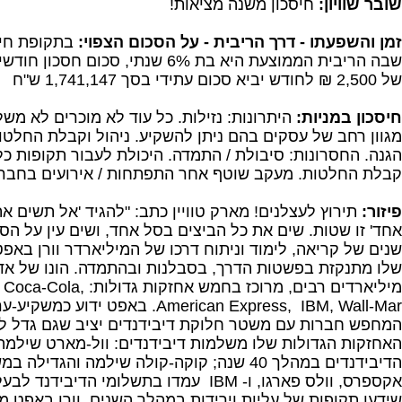
שובר שוויון:
חיסכון משנה מציאות!
זמן והשפעתו - דרך הריבית - על הסכום הצפוי:
שבה הריבית הממוצעת היא בת 6% שנתי, סכו
של 2,500 ₪ לחודש יביא סכום עתידי בסך 1,741,147 ש"ח
חיסכון במניות:
היתרונות: נזילות. כל עוד לא מוכרים לא משל
מגוון רחב של עסקים בהם ניתן להשקיע. ניהול וקבלת החלטות
הגנה. החסרונות: סיבולת / התמדה. היכולת לעבור תקופות כלכ
קבלת החלטות. מעקב שוטף אחר התפתחות / אירועים בחברו
פיזור:
תירוץ לעצלנים! מארק טוויין כתב: "להגיד 'אל תשים א
אחד' זו שטות. שים את כל הביצים בסל אחד, ושים עין על ה
שנים של קריאה, לימוד וניתוח דרכו של המיליארדר וורן באפ
שלו מתנקזת בפשטות הדרך, בסבלנות ובהתמדה. הונו של אד
מיליארדים רבים, מרוכז בחמש אחזקות גדולות:
 Coca-Cola,
American Express, IBM, Wall-Mar
. באפט ידוע כמשקיע-ער
המחפש חברות עם משטר חלוקת דיבידנדים יציב שגם גדל לא
האחזקות הגדולות שלו משלמות דיבידנדים: וול-מארט שילמה
אקספרס, וולס פארגו, ו-
IBM
עמדו בתשלומי הדיבידנד לבעלי
שידעו תקופות של עליות וירידות במהלך השנים. וורן באפט מ