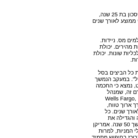
בתקופת חיסכון בת 25 שנה,
ם חסכון חודשי ממוצע לאורך שנים
מים מס. ניידות.
 מהירים. יכולת
ליות שונות. יכולת
ת.
ת כל הביצים בסל
סל". במעקב הנמשך
ט, נמצא כי החכמה
ם זה, שמנהל
Wells Fargo,
ך ארוך טווח,
ורך שנים. כל
 והגדילה את
הדיבידנדים במהלך 40 שנה; קוקה-קולה שילמה והגדילה במשך 50 שנה. אמריקן
 המניות, למרות
רוכז בחיפוש מתמיד