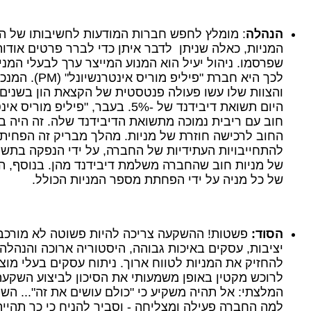
הנהלה
: מומלץ לחפש חברות המודעות לחשיבותו של ה
המניות, כאלה שניתן לדבר איתן כדי לברר פרטים אודות
שפרסמו. ניהול יעיל הוא המנוע המייצר ערך לבעלי המני
לכך היא חברת "פיליפ מוריס אינטרנשיונל" (
PM
). המנכ
והצוות שלו עשו פעולה פנטסטית של הקצאת הון בשנים 
היום תשואת דיבידנד של -5%. בעבר, "פילי
חוב עם ריבית נמוכה מתשואת הדיבידנד שלה. זה היה ב
החוב לרכישה חוזרת של מניות. מהלך מבריק זה הפחית 
להתחייבויות העתידיות של החברה, על ידי הנפקה בתשוא
של מניות חוב שהחברה משלמת דיבידנד מהן. בנוסף, ה
של כל מניה על ידי הפחתת מספר המניות הכולל.
הסוד:
פשטות! ההשקעה צריכה להיות פשוטה לא מורכב
יציבות, עסקים באיכות גבוהה, היסטוריה ארוכה והנהלה י
להחזיק את המניות לטווח ארוך. ניתוח עסקים בעלי מוצר
לרוכש מקטין באופן משמעותי את הסיכון לביצוע השקעה 
המלצתי: אל תהיה משקיע כי "כולם עושים את זה"... השק
למה החברה פעילה ומצליחה - וסביר להניח כי כך תהיי