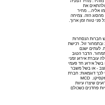
מזהיר: מחיר המניה
תג ולהתאים את
ו אליה... מחיר
 מהסוג הזה. צמיחה
פני טווח זמן ארוך.
ש חברות הנסחרות
ובתמחור זול. רכישת
. לעתים ישנם
תמחור. הדבר הטוב
ה עוברת אירוע זמני
ם בשל אירוע חד פעמי
ב - או בשל משבר
 לכך דוגמאות: חברת
מקסיקו,
MCD
 אירועים שיצרו עיוות
יות פחדנים כשכולם