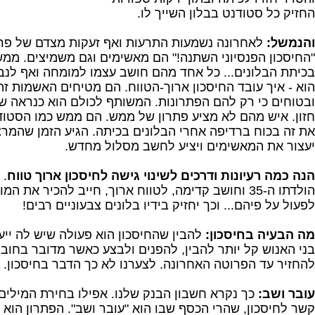
החזיק כל סטודנט בבלון השייך לו.
והנמשל:
לאחרונה נשמעות התרעות ואף זעקות מצדם של פרש
"החיסכון הפנסיוני השתנה!" הם מאשימים וגם משמיצים. ממ
בכיתת הבלונים... כל אחד מהם חושב עצמו למומחה ואף לנביא
הוא - איך עובד החיסכון ארוך-הטווח. הם מטיחים האשמות זה
ובטוחים כי רק להם הפתרונות. המשותף לכולם הוא כנראה ש
חזון. איש מהם לא מציע פתרון של ממש. הם ממש כמו הסטוד
את זה בכוח ברדיפה אחרי הבלונים בכיתה. הגיע הזמן שהמר
יעצור את המאשימים ויציע לחשב מסלול מחדש.
הנה כמה רעיונות ודרכים לשינוי גישה לחיסכון ארוך טווח
. 
הולדתו ה-35 וחושב קדימה, לטווח ארוך, חייב להכיר את 
לפעול על פיהם... וכך יחזיק בידיו בלונים צבעוניים רבים!
מה הבעיה בחיסכון:
להבין שהחיסכון הוא פעולה שיש לה יי
בני האנוש קל יותר להבין, להפנים ולבצע כאשר מדובר בחוב 
להחזיר עד הפרוטה האחרונה. לצערנו לא כך הדבר בחיסכון.
עובר ושב:
כך נקרא חשבון הבנק שלנו. אפילו בחירת המילים 
קשר לחיסכון, שהרי הכסף שבו הוא "עובר ושב". הפתרון הוא 