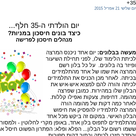
35+
יום שלישי 21 אפריל 2015
יום הולדתי ה-35 חלף...
כיצד בונים חיסכון במניות?
מנהלים חיסכון לפרישה
מעשה בבלונים:
יום אחד ניכנס המרצה
לכיתת הלימוד שלו, לפני תחילת השיעור
ופיזר בה בלונים. על כל בלון רשם
המרצה את שמו של אחד מהתלמידים
בכיתה. לאחר מכן הכניס את התלמידים
לכיתה והורה להם למצוא איש-איש את
הבלון שלו במהירות. כמובן שפרצה
מהומה. דחיפות, צעקות ואפילו קללות.
לאחר כמה דקות של מהומה הורה
המרצה לתלמידיו להפסיק את חיפוש
הבלון האישי. במקום זה ביקש מכל אחד
מהתלמידים לתפוס בלון אחד, באופן מקרי לחלוטין - ולמסור
ששמו רשום על הבלון... הפלא ופלא: הפתרון הפשוט חיסל את
והסדר חזרו לכיתה ובתוך דקות ספורות