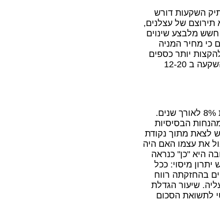
תיק השקעות דורש
 תירוצם של עצלנים,
ן חשש מלבצע שינוים
 כי מחיר המניה
להקצות יותר כספים
להשקעה במניה זו. תיק מניות יעיל אמור להיות מורכב השקעה ב 12-20
: במבט לאחור, שוק המניות סיפק תשואה בת 8% לאורך שנים.
מהנחות הבסיסיות
יש לצאת מתוך נקודת
ל את עצמו האם היה
 היא "כן" כנראה
תרון מיסוי: ככל
ים בהחזקתה רווח
ליה. שיעור הגדלת
י לתשואת הסכום