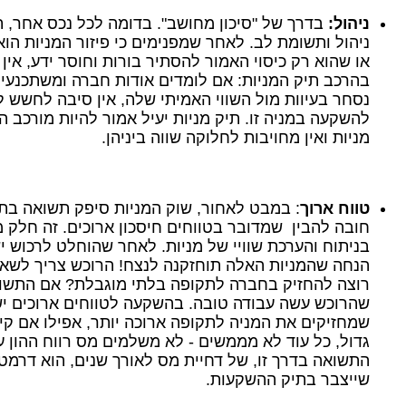
ניהול:
בדרך של "סיכון מחושב". בדומה לכל נכס אחר, 
ניהול ותשומת לב. לאחר שמפנימים כי פיזור המניות הוא
או שהוא רק כיסוי האמור להסתיר בורות וחוסר ידע, אי
בהרכב תיק המניות: אם לומדים אודות חברה ומשתכנעים
נסחר בעיוות מול השווי האמיתי שלה, אין סיבה לחשש 
מניות ואין מחויבות לחלוקה שווה ביניהן.
טווח ארוך
חובה להבין שמדובר בטווחים חיסכון ארוכים. זה חלק 
בניתוח והערכת שוויי של מניות. לאחר שהוחלט לרכוש 
הנחה שהמניות האלה תוחזקנה לנצח! הרוכש צריך לשאו
רוצה להחזיק בחברה לתקופה בלתי מוגבלת? אם התשובה
שהרוכש עשה עבודה טובה. בהשקעה לטווחים ארוכים יש י
שמחזיקים את המניה לתקופה ארוכה יותר, אפילו אם קי
גדול, כל עוד לא מממשים - לא משלמים מס רווח ההון ע
התשואה בדרך זו, של דחיית מס לאורך שנים, הוא דרמט
שייצבר בתיק ההשקעות.