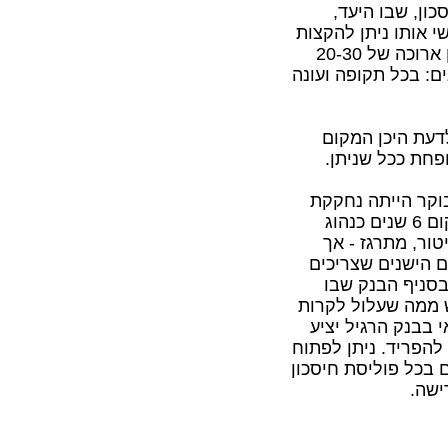
כון, שבו היעד,
י אותו ניתן להקצות
להעברה לחשבון זה אינו משנה: ברור כי לאורך תקופת חיסכון ארוכה של 20-30
ים: בכל תקופה ועונה
דעת היכן המקום
פחת ככל שניתן.
בוקר הייתה נחקקת
תקנה חדשה הקובעת שהנזילות בקרן ההשתלמות תהיה, במקום 6 שנים כנהוג
ט קיטור, מתרגז - אך
 הישנים שצריכים
 בסניף הבנק שבו
ש ממה שעלול לקרות
 בבנק הרגיל יציע
 להפריד. ניתן לפתוח
 בכל פוליסת חיסכון
ישה.