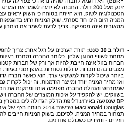
BBRY
) היא דוגמא לחברה שהיה נראה כי צפוי לה עתיד 
זינק מעל 200 דולר. החברה לא ידעה לשמר את המו
הטכנולוגיה לשוק. היא הייתה בטוחה כי השוק יתאים עצמ
המניה היום הינו חד ספרתי. שוק המניות זרוע בדוגמאות
מטאורית אינה מספיקה. צריך לדעת לשמר את היתרון על 
דולר ב 30 סנט:
תורת הערכים על רגל אחת: צריך לחפ
מתחת לשוויי ההוגן שלהן. כלומר החברה נסחרת בעיוות 
חברות בזול אינה חייבת להיות אך ורק של חברות קטנות
מצבים בהם חברות גדולות נסחרות באופן זמני בעיוות 
ביותר שיכול לקרות למשקיעי ערך, הוא כאשר חברה גדול
ואז מחיר המניה יורד ומייצר הזדמנות. זה יכול לקרות ג
שמתרחש והנהלת החברה מפנימה אותו ומתקנת את המצ
בשווקים. יש להקפיד על איכות המוצרים של החברה ויש
BP
שנפגעה באירוע דליפת הדלק הגדולה לים במפרץ 
MacDonald Douglas
שבשנת 2014 חוותה רצף של
תמחור במחיר המניה. לסיכום: בשוק המניות חייבים לה
חזירים - וחזירים כשכולם פחדנים.