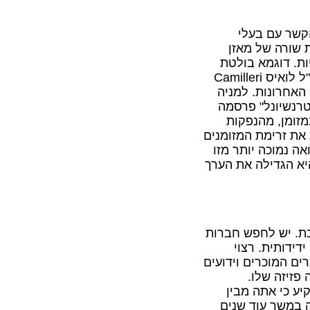
קשר עם בעלי
 שורה של מאזן
ות. דוגמא בולטת
"ל לואיס
Camilleri
האחרונות. למניה
פ מוריס אינטרנשיונל" פרסמה
מזומן, מהנפקות
את זרימת המזומנים
ה נמוכה יותר מזו
יא הגדילה את הערך
ת. יש לחפש חברות
דידותית. רצוי
ים המוכרים וידועים
פזיזה שלו.
יע כי אתה מבין
ה במשך עוד שנים