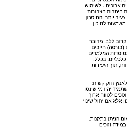
 ארוכים - לשימוש
ת היתרות הצבורות
יר יותר והחיסכון
ימה, כמעט ואין משמעות לסיכון.
רוב ללב, מדובר
 (בורסה) חייבים
במוסדות המלמדים
לכליים. בכלל,
וח, תוך היעזרות
לאמץ חוק קשיח:
מיד יהיו מי שינסו
סכים לטווח ארוך
ן אלא אם יחול שינוי
ם הניתן בתקנות:
ודשית מרבית לקרן פנסיה תהיה 3,726 ₪. במידה וזוכים