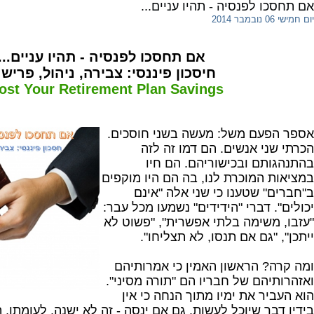
אם תחסכו לפנסיה - תהיו עניים...
יום חמישי 06 נובמבר 2014
אם תחסכו לפנסיה - תהיו עניים...
חיסכון פיננסי: צבירה, ניהול, פרישה
ost Your Retirement Plan Savings
אספר הפעם משל: מעשה בשני חוסכים.
הכרתי שני אנשים. הם דמו זה לזה
בהתנהגותם ובכישוריהם. הם חיו
במציאות המוכרת לנו, בה הם היו מוקפים
ב"חברים" שטענו כי שני אלה "אינם
יכולים". דברי "הידידים" נשמעו מכל עבר:
"עזבו, משימה בלתי אפשרית", "פשוט לא
ייתכן", "גם אם תנסו, לא תצליחו".
ומה קרה? הראשון האמין כי אמרותיהם
ואזהרותיהם של חבריו הם "תורה מסיני".
הוא העביר את ימיו מתוך הנחה כי אין
בידיו דבר שיוכל לעשות. גם אם ינסה - זה לא ישנה. לעומתו, 