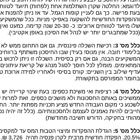
לדוגמא: החלטה שקרן השתלמות אחת (לפחות) תיועד לטווחים
בעת פרישה. כך גם לעניין קופות הגמל. עד אז ניתן להפנות א
וההפקדות החודשיות להשקעה באפיקי מניות. ככל שהמשקיע צע
שלו מיועד לטווחים ארוכים: כ- 20-30 שנה קד
(ככל שמתבגרים יותר יש לנהל את הסיכון באופן אקטיבי).
כלל מס' 3:
רכישת השכלה פיננסית. גם אם התחום ממש לא ק
בלימודי חובה. אין מנוס! בעידן שבו החיסכון משתתף ברווחים
המשקיעים הבנה, גם אם רק בסיסית. השכלה זו ניתן לרכוש 
המתאימים. מומלץ לכל חוסך לסגל מנהג של קריאת עיתונים כ
עדיף שילוב בין השניים: קורס בסיסי ולאחריו למידה ארוכת טו
בחומר המפורסם בתקשורת.
כלל מס' 4:
רציפות ואי משיכת כספים: בעת שינוי קריירה יש 
ממשיכים באותם החסכונות ולא מושכים כספים. זאת למרות שת
לשכנע כי מקום העבודה החדש מציע תכניות מפתות יותר. החו
חייבים להיות נאמנים לעצמם ולחסכונותיהם. (כלל זה יהיה נכו
מהותי בחקיקה, הדורש חשיבה מחודשת)
כלל מס' 5:
הגדלת ההפקדות ומיצוי הטבות המס עד למקסימו
20.5%. הפקדה ח