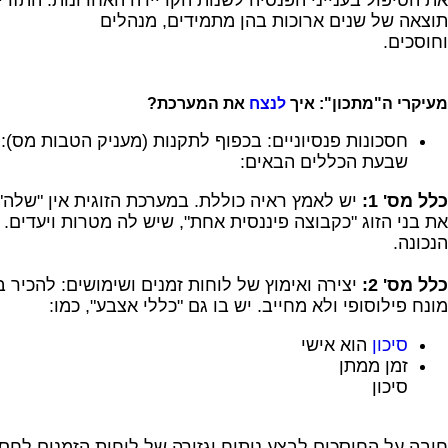
את הטיפול בענייני הפנסיה לשנות הקריירה האחרונות. התזר
תוצאה של שנים ארוכות בהן מתמידים, מנהלים
וחוסכים.
מעיקרי ה"מתכון": איך
לנצח
את המערכת?
חסכונות פנסיוניים: בכפוף לתקנות (מעניק הטבות מס):
שבעת הכללים הבאים:
כלל מס' 1:
יש לאמץ ראיה כוללת. במערכת הזוגית אין "שלה" 
את בני הזוג "כקבוצה פיננסית אחת", שיש לה מטרות ויעדים. 
הנכונה.
כלל מס' 2:
יצירה ואימוץ של לוחות זמנים ושימושים: להכיר בע
מונח פילוסופי ולא מחייב. יש בו גם "כללי אצבע", כמו:
סיכון
הוא אישי
זמן ממתן
סיכו
חובה על החוסכים לבצע ניתוח וגזירה של לוחות הזמנים לחסכו