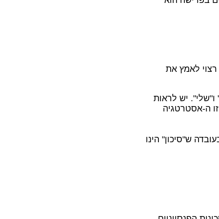
ים בפרישה הוא
 רצוי לאמץ את
ו"שלי". יש לראות
זו ה-אסטרטגיה
ובדה ש"סיכון" הינו
ן
נות הפנסיוניים.