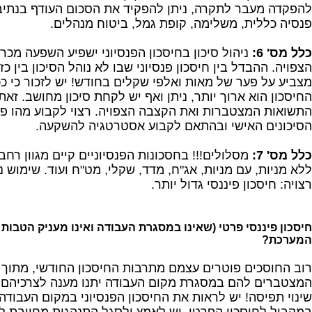
להפקדה מעבר לתקרה, ניתן להפקיד את הסכום העודף בנתיב
פנסיה כללית, משלימה, קופת גמל, ביטוח מנהלים.
כלל מס' 6:
ניהול סיכון בחיסכון הפנסיוני ישפיע השפעה מכ
הצפויה. ההבדל בין חיסכון פנסיוני שבו לא נוהל הסיכון בין כז
מצביע על פער של מאות ואלפי שקלים בחודש! יש לזכור כי כ
החיסכון הוא ארוך יותר, ניתן ואף יש לקחת סיכון מחושב. זאת
התשואות המצטברות ואת הקצבה הצפויה. רצוי לקבוע מהו פר
הסיכונים האישי ובהתאם לקבוע אסטרטגיה להשקעה.
כלל מס' 7:
מסלולים!!! בחסכונות הפנסיוניים קיים מגוון רח
ללא מניות, עם מניות, אג"ח, מדד, שקלי, מט"ח ועוד. שימוש נ
רצויה: חיסכון פיננסי גדול יותר.
חיסכון פיננסי פרטי (שאינו במסגרת העבודה ואינו מעניק הטבות
המערכת?
רוב החוסכים פוטרים עצמם מתרבות החיסכון החודשי, מתוך 
המצטברים להם במסגרת מקום העבודה יתנו מענה לצרכיהם ה
שינוי תפיסה! יש לראות את החיסכון הפנסיוני במקום העבודה 