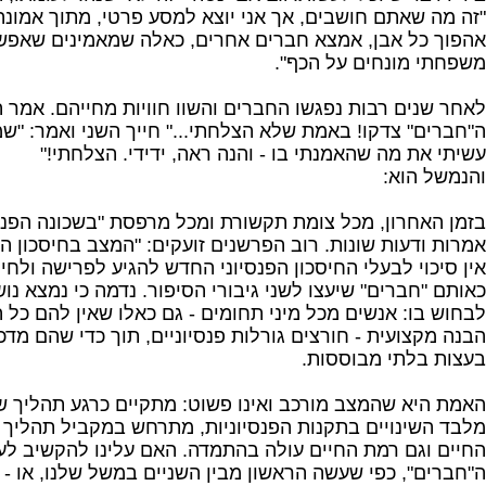
"זה מה שאתם חושבים, אך אני יוצא למסע פרטי, מתוך אמונ
אהפוך כל אבן, אמצא חברים אחרים, כאלה שמאמינים שאפשר
משפחתי מונחים על הכף".
לאחר שנים רבות נפגשו החברים והשוו חוויות מחייהם. אמר 
ה"חברים" צדקו! באמת שלא הצלחתי..." חייך השני ואמר: "ש
עשיתי את מה שהאמנתי בו - והנה ראה, ידידי. הצלחתי!"
והנמשל הוא:
בזמן האחרון, מכל צומת תקשורת ומכל מרפסת "בשכונה הפנס
אמרות ודעות שונות. רוב הפרשנים זועקים: "המצב בחיסכון הפ
אין סיכוי לבעלי החיסכון הפנסיוני החדש להגיע לפרישה ולחי
כאותם "חברים" שיעצו לשני גיבורי הסיפור. נדמה כי נמצא נ
לבחוש בו: אנשים מכל מיני תחומים - גם כאלו שאין להם כל 
הבנה מקצועית - חורצים גורלות פנסיוניים, תוך כדי שהם מד
בעצות בלתי מבוססות.
האמת היא שהמצב מורכב ואינו פשוט: מתקיים כרגע תהליך של
מלבד השינויים בתקנות הפנסיוניות, מתרחש במקביל תהליך 
החיים וגם רמת החיים עולה בהתמדה. האם עלינו להקשיב לע
ה"חברים", כפי שעשה הראשון מבין השניים במשל שלנו, או - כ