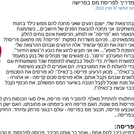
מדריך לפריסת מס בפרישה
יום חמישי 07 מרץ 2013
בהרצאות שלי, ישנם רגעים שאני מחכה להם ממש כילד בחנות
משחקים: אני מחכה להבעות הפנים של היושבים... כשהמונח
הנאמר הוא "פריסה" אז לפתע, הכיסאות אינם נוחים לחלק
מהמאזינים... פניהם משדרות ספקות: "פריסה? מה פתאום פריסה?
אני רוצה את הכסף עכשיו!" אלה הרגעים שבהם ההרצאה שלי
הופכת ל"מופע"... ואז אני חובש לרגע את כובע ה"גשש החיוור".
ברוח המערכון "ורסנו", בו פוגשים שני מנהלים של בנק במועמד
למשרת השליח. כדי לטפל בבקשתו לתוספת שכר משמעותית וגם
כדי להעלות לו את המוטיבציה, הם אומרים לו לבצע משימות
ב"כאילו"... מכאן הרעיון: פריסה ב"כאילו": לא פורסים את הסכומים
לשנים שבהם נקבל אותם, אלא פורסים סכום קדימה - או אחורה -
על מנת שנוכל לקבל הטבה בשיעור המס המשולם. את הכסף נקבל
כבר עכשיו ב"כאילו"!.
החלטתי להתחיל מאלף: להסביר מהי פריסה, אילו סוגי הכנסות ניתן ל
פריסות מס שונות, האם פריסה היא ביוזמתנו או מחובתנו, האם ישנן ה
שבצעו פריסה, תכנוני מס בפריסה - עולם רבגוני מרתק ומיוחד. החזיק
בפריסה...
פריסה:
דמיינו כיכר לחם אחת - ואחר כך אותה הכיכר, פרוסה לפרוסות. זו הכ