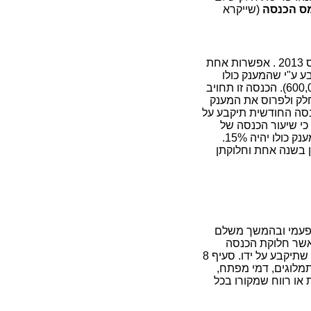
ס הכנסה
(שייקרא
לדוגמא, נניח כי אתם מקבלים מענק בסך 600,000 שקלים בשנת המס 2013 . אפשרות אחת
ע ע"י שהמענק כולו
יחולק ל- 12 חודשים, כלומר שיעור הכנסה חודשית 50,000 ₪ (600,000/12). הכנסה זו תחויב
ת האפשרות לחלק ולפרוס את המענק
שנה זיעור ההכנסה החודשית תיקבע על
חושבו מקודם. ברור כי שיעור הכנסה של
8,333 ₪ יחויב במס נמוך יותר 15% בלבד. מכאן המס שישולם על המענק כולו יהיה 15%.
 בשנה אחת וחלוקתן
 פעמי ובהמשך משלם
 ההכנסה לאשר חלוקת הכנסה
(פריסה) מ"דמי מפתח", לתקופת חוזה השכירות או לכל תקופה אחרת שתיקבע על ידו. סעיף 8
העוסק בדמי שכירות, תמלוגים, דמי מפתח,
זת בית או בקרקע וסעיף 2(7) השתכרות או רווח שמקורו בכל