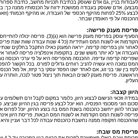
לעבודות בניין ,גם אדם שעוסק בכתיבת תכניות מחשב, כתיבת ספרות,
מבצע). אדם שעוסק בעבודה ממושכת ידווח על הכנסותיו ממנה כך: 
לבצע 25% לפחות מהיקף הכספי של העבודה, או מהיקף הכמותי (וזא
ההכנסה על פי האומדן שבחר.
פריסת מענק פרישה:
הקודמות או לשנות המס העתידיות (כל 4 שנות עבוד
לאחור והן בפריסה קדימה, ייראה המענק כאילו התקבל בחלקים שנתיים
העבודה אך לא יותר משש שנים. בתקופות אינפלציה פריסה לאחור אי
שפריסה קדימה עדיפה. ההכנסה מהפריסה היא על פי ערכי הכנסה נומ
המס נמוכה היא עשויה להניב רווחים גדולים לפורס. בכל הקשור להפסדים
לקזז בין שני בני זוג, אם לאחד ישנו הפסד עסקי בר קיזוז, אל מול הכ
הראשונה. פריסת מענק לשנים הבאות תוך ניצול פטור לנכה, הותרה ע
העליון.
היוון קצבה:
במידה וזכאי הנישום לבצוע היוון, כלומר במקום לקבל זרם תשלומים ע
סכום הוני מסכומי הפנסיה, הוא יוכל לבצע פריסה בגין ההיוון שביצע.
פריסה לשנות המס הקודמות או לשנות המס הבאות. פריסת היוון אינה 
שההכנסה הזקופה ממנה נחשבת כהכנסת עבודה לכל דבר ועניין והיא 
פריסת מס שבח:
פריסת ש