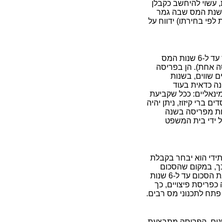
 עשוי להיחשב כקבלן
בשנת המס שבה גמר
ת לפי בחירתו) ידווח על
הסעיף עוסק בפריסת מענק פרישה הוא (ג)(3). פריסה יכולה להתייחס עד ל-6 שנות המס
ה שוות שנת פריסה אחת). הן בפריסה
 שווים, בשנות
נה כדאית בעוד
ינאליים: ככל שקביעת
 ברי קיזוז, ניתן יהיה
נסות מפריסה בשנה
ל ידי בית המשפט
תידי הוא יבחר בקבלת
 כך, במקום שהסכום
שבחר להוון ייחשב כהכנסה בשנת המס בה בוצע ההיוון, יוכל לפרוס את הסכום עד ל-6 שנות
כפריסת פיצויים, כך
פתח לתכנוני מס רבים.
בח ריאלי מאפשרת לפרוס את הרווח בגין המכירה עד ל-4 שנים. הפריסה מתבצעת