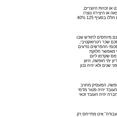
ו זכויות היוצרים,
ה או היצירה נוצרו
שלא בתחום העיסוק הרגיל של המוכר. נקבע שיעור מס מיוחד למקרים הללו בסעיף 125 40%
ם מיוחסים לחודש שבו
כם שכר רטרואקטיבי,
כומי ההפרשים נודעים
ף מאפשר חלוקת
מס שקדמו ליום
 ימי חופשה, היוון
 שנים ולא יהיה נכון
חופשה, המעסיק מחויב
העובד יהיה פטור מדמי
ברה יהיה העובד זכאי
ודה" אינו מתייחס רק