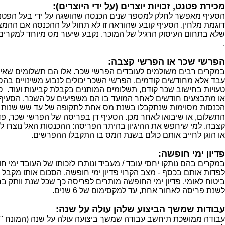
מכירת פטנט, זכויות יוצרים (על ידי היוצרים):
הסעיף מאפשר לחלק למספר שנים הכנסה שהושגה על ידי בעל הפטנט א
דוגמת מלחין. הסעיף קובע שהוראה זו לא תחול על ההכנסה אם ההמצא
.
הפרשי שכר או הפרשי קצבה:
במקרים רבים משולמים לעובדים הפרשי שכר. אלו הם תשלומים שאינ
עבד אלא מחודשים קודמים. הפרשי השכר יכולים לנבוע משינויים בהס
טעויות בחישוב שכר קודם, תשלומים המותנים בקבלת קביעות ועוד. ס
או מתבצעים חודשים לאחר המועד בו הם משפיעים על השכר. הסעי
הכנסות מסוימות שנתקבלו בשנת מס אחת לתקופה של עד שש שנות 
התשלום, או שיבואו לאחר מכן. הסעיף דן בפריסה של הפרשי שכר, פדיון
קצבה. למי שיחפש את ההיגיון בהיתר הפריסה: ההכנסות האל נוצרו לפני
או הוגן לחייב אותם כולם בשנת המס בו התקבלו ההפרשים.
פדיון ימי חופשה:
במקרים בהם נותקו יחסי עובד / מעביד ונותרו לזכותו של העובד ימי 
לפדות אותם בכסף - מצב הקרוי פדיון ימי חופשה. הסכום אותו מקבל 
ביטוח לאומי. פדיון ימי החופשה מותרים לפריסה כך שכל שנת וותק בח
לשנת פריסה לאחור אחת, עד למקסימום של 6 שנים.
עבודות שמשך הביצוע שלהן עולה על שנה
:
עבודה ממושכת תיחשב עבודה שמשך ביצועה עולה על שנה (המונח "עב